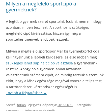
Milyen a megfelelő sportcipő a
gyermeknek?
A legtöbb gyermek szeret sportolni, focizni, nem mindegy
azonban, miben teszi ezt. A sporthoz is szükséges
megfelelő cipő kiválasztása, hiszen így még a
sportteljesítmények is jobbak lesznek.
Milyen a megfelelő sportcipő? Már kisgyermekkortól oda
kell figyelnünk a lábbeli kérdésére, az első időben még
szükséges lehet supinált cipő választása
a gyermekünk
részére. Ahogy nő a gyermek, annál lazábban
választhatunk számára cipőt, de mindig tartsuk a szemünk
előtt, hogy a lábak egészsége magával vonzza a teljes test,
a tartórendszer, vázrendszer egészségét is.
Tovább a folytatáshoz
→
Szerző:
forian
Bejegyzés időpontja:
2016-06-19
| Kategória:
Gyermek
| Címke:
gyermek cipők