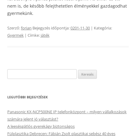
nem is, de később felejthetetlen élményekkel gazdagodhat
gyermekünk.
Szerző:
forian
Bejegyzés időpontja:
0201-11-30
| Kategória:
Gyermek
| Címke:
játék
Keresés:
LEGUTÓBBI BEJEGYZÉSEK
Panasonic KX-NCP500NE IP telefonközpont – milyen vállalkozások
számára jelent jó választást?
A leesésgátlós gyerekágy biztonságos
Fülplasztika Debrecen: Fábián Zsolt plasztikai sebész 40 éves