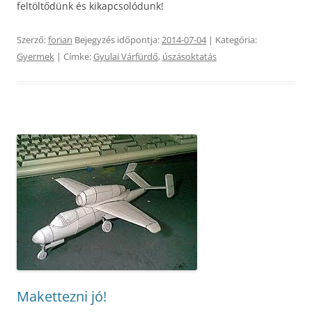
feltöltődünk és kikapcsolódunk!
Szerző:
forian
Bejegyzés időpontja:
2014-07-04
| Kategória:
Gyermek
| Címke:
Gyulai Várfürdő
,
úszásoktatás
Makettezni jó!