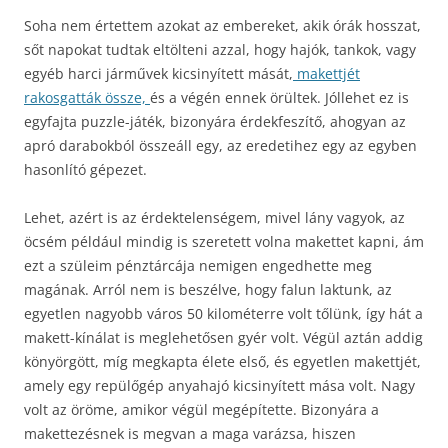
Soha nem értettem azokat az embereket, akik órák hosszat,
sőt napokat tudtak eltölteni azzal, hogy hajók, tankok, vagy
egyéb harci járművek kicsinyített mását,
makettjét
rakosgatták össze,
és a végén ennek örültek. Jóllehet ez is
egyfajta puzzle-játék, bizonyára érdekfeszítő, ahogyan az
apró darabokból összeáll egy, az eredetihez egy az egyben
hasonlító gépezet.
Lehet, azért is az érdektelenségem, mivel lány vagyok, az
öcsém például mindig is szeretett volna makettet kapni, ám
ezt a szüleim pénztárcája nemigen engedhette meg
magának. Arról nem is beszélve, hogy falun laktunk, az
egyetlen nagyobb város 50 kilométerre volt tőlünk, így hát a
makett-kínálat is meglehetősen gyér volt. Végül aztán addig
könyörgött, míg megkapta élete első, és egyetlen makettjét,
amely egy repülőgép anyahajó kicsinyített mása volt. Nagy
volt az öröme, amikor végül megépítette. Bizonyára a
makettezésnek is megvan a maga varázsa, hiszen