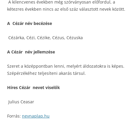
A kilencvenes években még szórványosan előfordul, a
kétezres években nincs az első száz választott nevek között.
A Cézár név becézése
Cézárka, Cézi, Cézike, Cézus, Cézuska
A Cézár név jellemzése
Szeret a középpontban lenni, melyért áldozatokra is képes.
Szépérzékéhez teljesíteni akarás társul.
Híres Cézár nevet viselők
Julius Ceasar
Forrás:
nevnaplap.hu