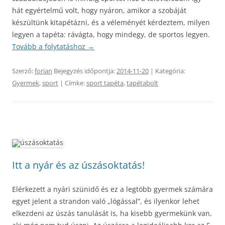
hát egyértelmű volt, hogy nyáron, amikor a szobáját
készültünk kitapétázni, és a véleményét kérdeztem, milyen
legyen a tapéta: rávágta, hogy mindegy, de sportos legyen.
Tovább a folytatáshoz
→
Szerző:
forian
Bejegyzés időpontja:
2014-11-20
| Kategória:
Gyermek
,
sport
| Címke:
sport tapéta
,
tapétabolt
Itt a nyár és az úszásoktatás!
Elérkezett a nyári szünidő és ez a legtöbb gyermek számára
egyet jelent a strandon való „lógással”, és ilyenkor lehet
elkezdeni az úszás tanulását is, ha kisebb gyermekünk van,