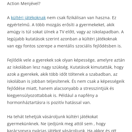
Action Menjével?
A
kültéri játékoknak
nem csak fizikálisan van haszna. Ez
egyértelmű. A több mozgás erősíti a gyermekeket, akik
amúgy is túl sokat ülnek a TV előtt, vagy az iskolapadban. A
legújabb kutatások szerint azonban a kültéri játékoknak
van egy fontos szerepe a mentális szociális fejlődésben is.
Fejlődik vele a gyerekek sok olyan képessége, amelyre aztán
az iskolában lesz nagy szükség. Kutatások kimutatták, hogy
azok a gyerekek, akik több időt töltenek a szabadban, az
iskolában is jobban teljesítenek. És nem csak a képességeik
fejlődése miatt, hanem alacsonyabb a stresszintjük és
kiegyensúlyozottabbak is. Például a napfény a
hormonháztartásra is pozitív hatással van.
Ha tehát tehetjük vásároljunk kültéri játékokat
gyermekünknek. Ne ijedjünk meg attól sem , hogy
karácsonyra nyárias játékot vásároljunk. Ha akkor és ott