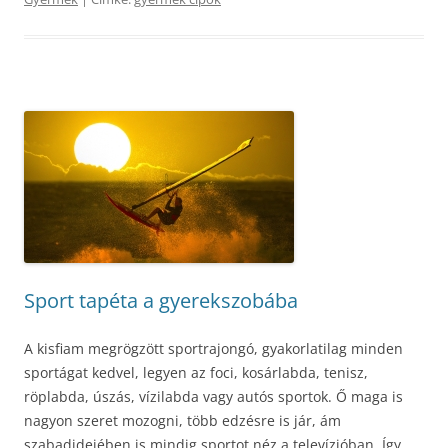
Sport tapéta a gyerekszobába
A kisfiam megrögzött sportrajongó, gyakorlatilag minden
sportágat kedvel, legyen az foci, kosárlabda, tenisz,
röplabda, úszás, vízilabda vagy autós sportok. Ő maga is
nagyon szeret mozogni, több edzésre is jár, ám
szabadidejében is mindig sportot néz a televízióban. Így