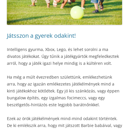
Játsszon a gyerek odakint!
Intelligens gyurma, Xbox, Lego, és lehet sorolni a ma
divatos játékokat. Úgy tűnik a játékgyártók megfeledkeztek
arról, hogy a játék igazi helye mindig is a kültéren volt.
Ha még a múlt évezredben születtünk, emlékezhetünk
arra, hogy az igazán emlékezetes játékélmények mind a
kinti játékokhoz kötődtek. Egy jó kis szánkózás, vagy éppen
bungalow építés, egy izgalmas focimeccs, vagy egy
beszélgetős-hintázós este legjobb barátnőnkkel.
Ezek az örök játékélmények mind-mind odakint történtek.
De ki emlékszik arra, hogy mit játszott Barbie babáival, vagy