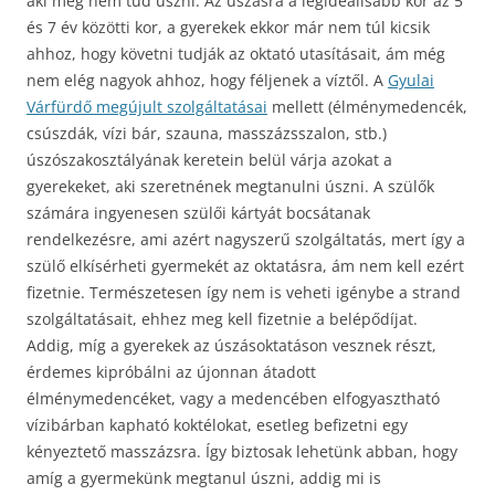
aki még nem tud úszni. Az úszásra a legideálisabb kor az 5
és 7 év közötti kor, a gyerekek ekkor már nem túl kicsik
ahhoz, hogy követni tudják az oktató utasításait, ám még
nem elég nagyok ahhoz, hogy féljenek a víztől. A
Gyulai
Várfürdő megújult szolgáltatásai
mellett (élménymedencék,
csúszdák, vízi bár, szauna, masszázsszalon, stb.)
úszószakosztályának keretein belül várja azokat a
gyerekeket, aki szeretnének megtanulni úszni. A szülők
számára ingyenesen szülői kártyát bocsátanak
rendelkezésre, ami azért nagyszerű szolgáltatás, mert így a
szülő elkísérheti gyermekét az oktatásra, ám nem kell ezért
fizetnie. Természetesen így nem is veheti igénybe a strand
szolgáltatásait, ehhez meg kell fizetnie a belépődíjat.
Addig, míg a gyerekek az úszásoktatáson vesznek részt,
érdemes kipróbálni az újonnan átadott
élménymedencéket, vagy a medencében elfogyasztható
vízibárban kapható koktélokat, esetleg befizetni egy
kényeztető masszázsra. Így biztosak lehetünk abban, hogy
amíg a gyermekünk megtanul úszni, addig mi is