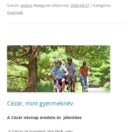
Szerző:
seditor
Bejegyzés időpontja:
2026-04-27
| Kategória:
Gyermek
Cézár, mint gyermeknév
A Cézár névnap eredete és jelentése
A Cézár öt hangból álló férfi név