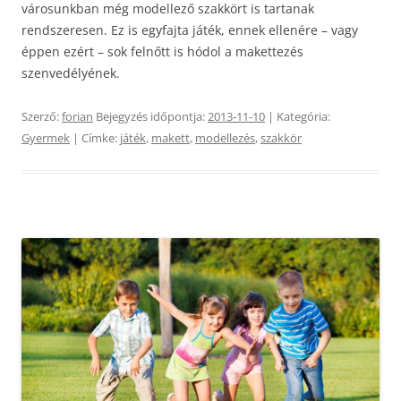
városunkban még modellező szakkört is tartanak
rendszeresen. Ez is egyfajta játék, ennek ellenére – vagy
éppen ezért – sok felnőtt is hódol a makettezés
szenvedélyének.
Szerző:
forian
Bejegyzés időpontja:
2013-11-10
| Kategória:
Gyermek
| Címke:
játék
,
makett
,
modellezés
,
szakkör