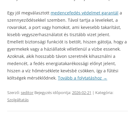
Egy jól megválasztott
medencefedés védelmet garantál
a
szennyeződésekkel szemben. Távol tartja a leveleket, a
rovarokat, a port vagy homokot, ami kevesebb takarítást,
kisebb vegyszerhasználatot és tisztább vizet jelent.
Emellett biztonsági funkciót is betölt, hiszen gátolja, hogy a
gyermekek vagy a háziállatok véletlenül a vízbe essenek.
Azoknak, akik hosszabb távon szeretnék kihasználni a
medencét, a fedés energiatakarékossági előnyt jelent,
hiszen a víz hőmérséklete kevésbé csökken, így a fűtési
költségek mérséklődnek.
Tovább a folytatáshoz
→
Szerző:
seditor
Bejegyzés időpontja:
2026-02-21
| Kategória:
Szolgáltatás