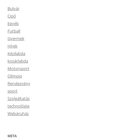
Bulvár
Cipő
Egyéb
Futball
Gyermek
Hírek
Kézilabda
kosárlabda
Motorsport
Olimpia
Rendezvény
sport
Szolgáltatás
technológia
Webáruház
META