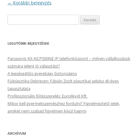
Bejegyzés
←
Korábbi bejegyzés
navigáció
Keresés:
LEGUTÓBBI BEJEGYZÉSEK
Panasonic KX-NCP500NE IP telefonközpont – milyen vállalkozások
számára jelent jó választást?
A leesésgátlós gyerekágy biztonságos
Fülplasztika Debrecen: Fábián Zsolt plasztikai sebész 40 éves
tapasztalata
Professzionális fűtésszerelés: Eurolikvid Kft.
Mikor kell gyermekszemészhez fordulni? Figyelmeztető jelek,
amiket nem szabad figyelmen kívül hagyni
ARCHÍVUM