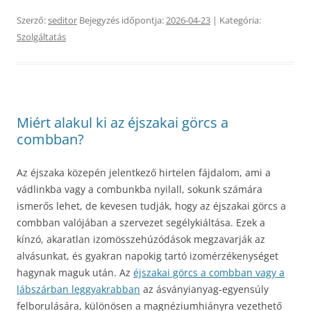
Szerző:
seditor
Bejegyzés időpontja:
2026-04-23
| Kategória:
Szolgáltatás
Miért alakul ki az éjszakai görcs a
combban?
Az éjszaka közepén jelentkező hirtelen fájdalom, ami a
vádlinkba vagy a combunkba nyilall, sokunk számára
ismerős lehet, de kevesen tudják, hogy az éjszakai görcs a
combban valójában a szervezet segélykiáltása. Ezek a
kínzó, akaratlan izomösszehúzódások megzavarják az
alvásunkat, és gyakran napokig tartó izomérzékenységet
hagynak maguk után. Az
éjszakai görcs a combban vagy a
lábszárban leggyakrabban
az ásványianyag-egyensúly
felborulására, különösen a magnéziumhiányra vezethető