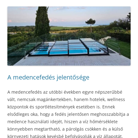
A medencefedés jelentősége
A medencefedés az utóbbi években egyre népszerűbbé
vált, nemcsak magánkertekben, hanem hotelek, wellness
központok és sportlétesítmények esetében is. Ennek
elsődleges oka, hogy a fedés jelentősen meghosszabbítja a
medence használati idejét, hiszen a víz hőmérséklete
könnyebben megtartható, a párolgás csökken és a külső
környezeti hatások kevésbé befolyásolják a víz állapotát.