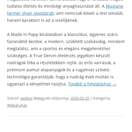
tudatos döntés és minőségi anyaghasználat áll. A
Mustang
farmer olyan alapdarab
, ami nemcsak követi a test vonalát,
hanem karaktert is ad a viselőjének.
A Made in Papp kínálatában a klasszikus, egyenes szárú
fazonoktól kezdve, a modern, szűkített szabásokig, mindent
megtalálsz, ami a sportos és elegáns megjelenéshez
szükséges. A True Denim életérzés jegyében készült
nadrágok titka a részletekben rejlik: az erős varrások, a
prémium pamut alapanyagok és a rugalmas szövési
technológia garantálják, hogy a nadrág évek múltán is
ugyanazt a kényelmet nyújtsa.
Tovább a folytatáshoz
→
Szerző:
seditor
Bejegyzés időpontja:
2026-02-25
| Kategória:
Webáruház