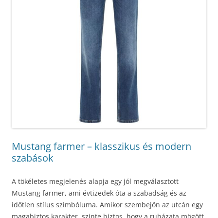
Mustang farmer – klasszikus és modern
szabások
A tökéletes megjelenés alapja egy jól megválasztott
Mustang farmer, ami évtizedek óta a szabadság és az
időtlen stílus szimbóluma. Amikor szembejön az utcán egy
magabiztos karakter, szinte biztos, hogy a ruházata mögött