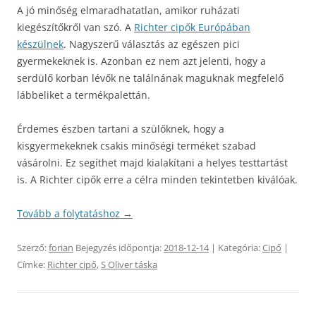
A jó minőség elmaradhatatlan, amikor ruházati
kiegészítőkről van szó. A
Richter cipők Európában
készülnek
. Nagyszerű választás az egészen pici
gyermekeknek is. Azonban ez nem azt jelenti, hogy a
serdülő korban lévők ne találnának maguknak megfelelő
lábbeliket a termékpalettán.
Érdemes észben tartani a szülőknek, hogy a
kisgyermekeknek csakis minőségi terméket szabad
vásárolni. Ez segíthet majd kialakítani a helyes testtartást
is. A Richter cipők erre a célra minden tekintetben kiválóak.
Tovább a folytatáshoz
→
Szerző:
forian
Bejegyzés időpontja:
2018-12-14
| Kategória:
Cipő
|
Címke:
Richter cipő
,
S Oliver táska