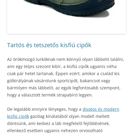
Tartós és tetszetős kisfiú cipők
Az örökmozgó lurkóknak nem könnyű olyan lábbelit találni,
ami egy teljes szezont kibír, a kisfiú cipők ugyanis néha
csak pár hetet tartanak. Éppen ezért, amikor a család kis
gólkirályának vásárolunk sportcipőt, bakancsot vagy
bármilyen más lábbelit, az egyik legfontosabb szempont,
hogy a választott termék strapabíró legyen.
De legalább ennyire lényeges, hogy a
divatos és modern
kisfiú cipők
gazdag kínálatából olyan modell mellett
döntsünk, ami kedvez a láb megfelelő fejlődésének,
ellenkező esetben ugyanis nehezen orvosolható