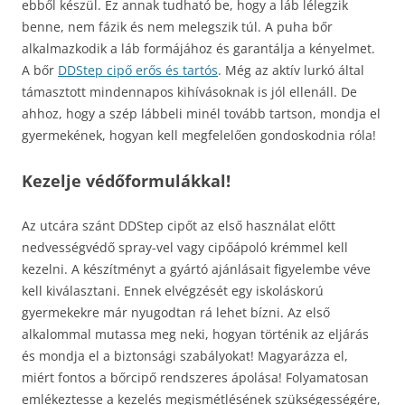
ebből készül. Ez annak tudható be, hogy a láb lélegzik
benne, nem fázik és nem melegszik túl. A puha bőr
alkalmazkodik a láb formájához és garantálja a kényelmet.
A bőr
DDStep cipő erős és tartós
. Még az aktív lurkó által
támasztott mindennapos kihívásoknak is jól ellenáll. De
ahhoz, hogy a szép lábbeli minél tovább tartson, mondja el
gyermekének, hogyan kell megfelelően gondoskodnia róla!
Kezelje védőformulákkal!
Az utcára szánt DDStep cipőt az első használat előtt
nedvességvédő spray-vel vagy cipőápoló krémmel kell
kezelni. A készítményt a gyártó ajánlásait figyelembe véve
kell kiválasztani. Ennek elvégzését egy iskoláskorú
gyermekekre már nyugodtan rá lehet bízni. Az első
alkalommal mutassa meg neki, hogyan történik az eljárás
és mondja el a biztonsági szabályokat! Magyarázza el,
miért fontos a bőrcipő rendszeres ápolása! Folyamatosan
emlékeztesse a kezelés megismétlésének szükségességére,