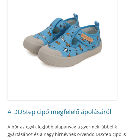
A DDStep cipő megfelelő ápolásáról
A bőr az egyik legjobb alapanyag a gyermek lábbelik
gyártásához és a nagy hírnévnek örvendő DDStep cipő is