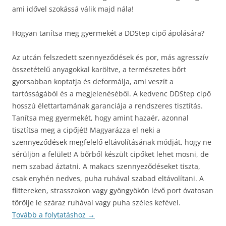
ami idővel szokássá válik majd nála!
Hogyan tanítsa meg gyermekét a DDStep cipő ápolására?
Az utcán felszedett szennyeződések és por, más agresszív
összetételű anyagokkal karöltve, a természetes bőrt
gyorsabban koptatja és deformálja, ami veszít a
tartósságából és a megjelenéséből. A kedvenc DDStep cipő
hosszú élettartamának garanciája a rendszeres tisztítás.
Tanítsa meg gyermekét, hogy amint hazaér, azonnal
tisztítsa meg a cipőjét! Magyarázza el neki a
szennyeződések megfelelő eltávolításának módját, hogy ne
sérüljön a felület! A bőrből készült cipőket lehet mosni, de
nem szabad áztatni. A makacs szennyeződéseket tiszta,
csak enyhén nedves, puha ruhával szabad eltávolítani. A
flittereken, strasszokon vagy gyöngyökön lévő port óvatosan
törölje le száraz ruhával vagy puha széles kefével.
Tovább a folytatáshoz
→