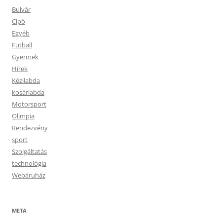
Bulvár
Cipő
Egyéb
Futball
Gyermek
Hírek
Kézilabda
kosárlabda
Motorsport
Olimpia
Rendezvény
sport
Szolgáltatás
technológia
Webáruház
META