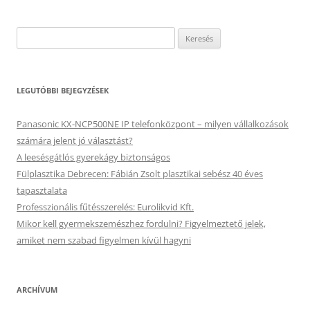
Keresés:
LEGUTÓBBI BEJEGYZÉSEK
Panasonic KX-NCP500NE IP telefonközpont – milyen vállalkozások
számára jelent jó választást?
A leesésgátlós gyerekágy biztonságos
Fülplasztika Debrecen: Fábián Zsolt plasztikai sebész 40 éves
tapasztalata
Professzionális fűtésszerelés: Eurolikvid Kft.
Mikor kell gyermekszemészhez fordulni? Figyelmeztető jelek,
amiket nem szabad figyelmen kívül hagyni
ARCHÍVUM