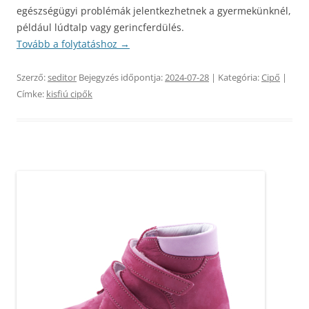
egészségügyi problémák jelentkezhetnek a gyermekünknél,
például lúdtalp vagy gerincferdülés.
Tovább a folytatáshoz
→
Szerző:
seditor
Bejegyzés időpontja:
2024-07-28
| Kategória:
Cipő
|
Címke:
kisfiú cipők