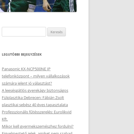
Keresés:
LEGUTÓBBI BEJEGYZÉSEK
Panasonic KX-NCP500NE IP
telefonközpont – milyen vállalkozások
számára jelent jó választást?
A leesésgátlós gyerekágy biztonságos
Fülplasztika Debrecen: Fábián Zsolt
plasztikai sebész 40 éves tapasztalata
Professzionális fűtésszerelés: Eurolikvid
Kft.
Mikor kell gyermekszemészhez fordulni?
Figyelmeztető jelek, amiket nem szabad