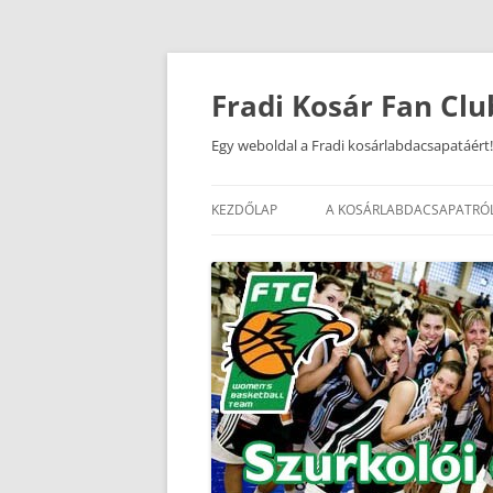
Kilépés
a
tartalomba
Fradi Kosár Fan Clu
Egy weboldal a Fradi kosárlabdacsapatáért!
KEZDŐLAP
A KOSÁRLABDACSAPATRÓ