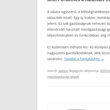
A válasz egyszerű, a költséghatékonys
választék miatt. Egy új traktor, kombá
jelent. Ez sok gazdaságnak nehezen ki
ellenőrzött használt mezőgazdasági g
teljesítményben és funkciókban alig m
Ez különösen előnyös kis- és közepes 
nagyüzemi gazdálkodóknak, akik bizon
vásárolni.
Tovább a folytatáshoz
→
Szerző:
seditor
Bejegyzés időpontja:
2025-0
mezőgazdasági gépek