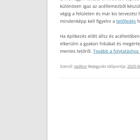
különösen igaz az acéllemezből készü
végig a felületen és már kis tervezési
mindenképp kell figyelni a
tetőfedés
f
Ha építkezés előtt állsz és acéltetőbe
elkerülni a gyakori hibákat és megér
mentes tetőről.
Tovább a folytatáshoz
Szerző:
seditor
Bejegyzés időpontja:
2025-0