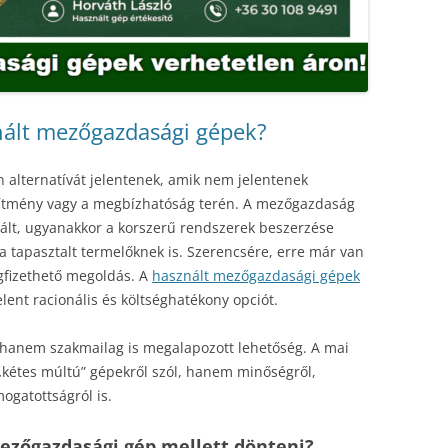
nált mezőgazdasági gépek?
 alternatívát jelentenek, amik nem jelentenek
ítmény vagy a megbízhatóság terén. A mezőgazdaság
lt, ugyanakkor a korszerű rendszerek beszerzése
 a tapasztalt termelőknek is. Szerencsére, erre már van
fizethető megoldás. A
használt mezőgazdasági gépek
ent racionális és költséghatékony opciót.
 hanem szakmailag is megalapozott lehetőség. A mai
„kétes múltú” gépekről szól, hanem minőségről,
mogatottságról is.
ezőgazdasági gép mellett dönteni?