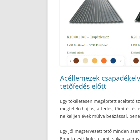
Acéllemezek csapadékelv
tetőfedés előtt
Egy tökéletesen megépített acéltető sz
megfelelő hajlás, átfedés, tömítés és
ne kelljen évek múlva beázással, pené
Egy jól megtervezett tető minden szem
Ennek egyik kulcsa, amit sokan sajnos