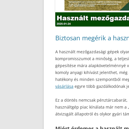
Biztosan megérik a hasz
A használt mezőgazdasági gépek olyan
kompromisszumot a minőség, a teljes
gépesítése mára alapkövetelménnyé vá
komoly anyagi kihívást jelenthet, még
hatékony és minden szempontból meg
vásárlása
egyre több gazdálkodónak jel
Ez a döntés nemcsak pénztárcabarát,
használtgép piac kínálata már nem a 
átvizsgált állapotról és olykor gyári tá
Miért érdemes a használt m