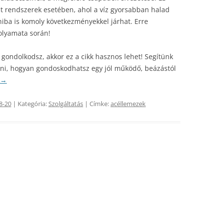
lt rendszerek esetében, ahol a víz gyorsabban halad
 hiba is komoly következményekkel járhat. Erre
olyamata során!
n gondolkodsz, akkor ez a cikk hasznos lehet! Segítünk
teni, hogyan gondoskodhatsz egy jól működő, beázástól
→
8-20
| Kategória:
Szolgáltatás
| Címke:
acéllemezek