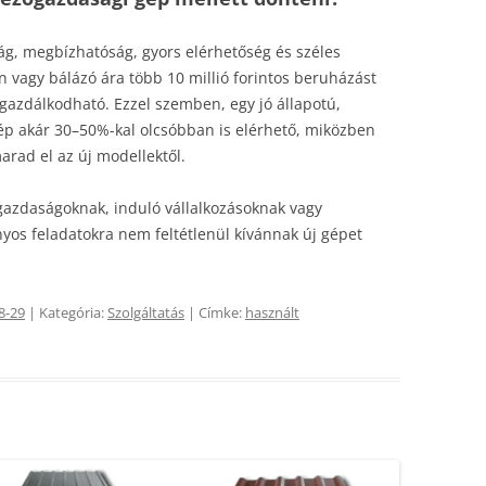
ág, megbízhatóság, gyors elérhetőség és széles
jn vagy bálázó ára több 10 millió forintos beruházást
gazdálkodható. Ezzel szemben, egy jó állapotú,
ép akár 30–50%-kal olcsóbban is elérhető, miközben
arad el az új modellektől.
gazdaságoknak, induló vállalkozásoknak vagy
yos feladatokra nem feltétlenül kívánnak új gépet
8-29
| Kategória:
Szolgáltatás
| Címke:
használt