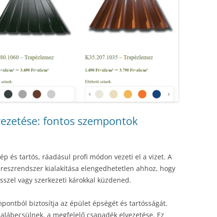
ezetése: fontos szempontok
ép és tartós, ráadásul profi módon vezeti el a vizet. A
 ereszrendszer kialakítása elengedhetetlen ahhoz, hogy
sszel vagy szerkezeti károkkal küzdened.
pontból biztosítja az épület épségét és tartósságát.
 alábecsülnek, a megfelelő csapadék elvezetése. Ez