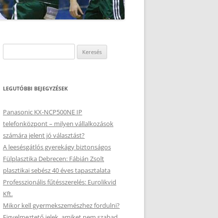
Keresés:
LEGUTÓBBI BEJEGYZÉSEK
Panasonic KX-NCP500NE IP
telefonközpont – milyen vállalkozások
számára jelent jó választást?
A leesésgátlós gyerekágy biztonságos
Fülplasztika Debrecen: Fábián Zsolt
plasztikai sebész 40 éves tapasztalata
Professzionális fűtésszerelés: Eurolikvid
Kft.
Mikor kell gyermekszemészhez fordulni?
Figyelmeztető jelek, amiket nem szabad