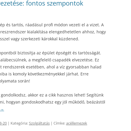
ezetése: fontos szempontok
ép és tartós, ráadásul profi módon vezeti el a vizet. A
 ereszrendszer kialakítása elengedhetetlen ahhoz, hogy
sszel vagy szerkezeti károkkal küzdened.
pontból biztosítja az épület épségét és tartósságát.
 alábecsülnek, a megfelelő csapadék elvezetése. Ez
lt rendszerek esetében, ahol a víz gyorsabban halad
 hiba is komoly következményekkel járhat. Erre
olyamata során!
n gondolkodsz, akkor ez a cikk hasznos lehet! Segítünk
teni, hogyan gondoskodhatsz egy jól működő, beázástól
→
8-20
| Kategória:
Szolgáltatás
| Címke:
acéllemezek