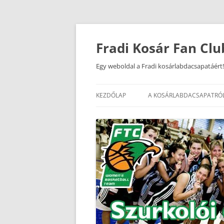
Kilépés
a
tartalomba
Fradi Kosár Fan Clu
Egy weboldal a Fradi kosárlabdacsapatáért!
KEZDŐLAP
A KOSÁRLABDACSAPATRÓ