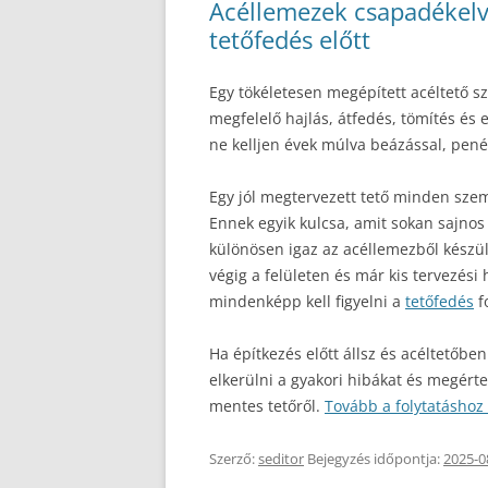
Acéllemezek csapadékelv
tetőfedés előtt
Egy tökéletesen megépített acéltető sz
megfelelő hajlás, átfedés, tömítés és
ne kelljen évek múlva beázással, pené
Egy jól megtervezett tető minden szem
Ennek egyik kulcsa, amit sokan sajnos
különösen igaz az acéllemezből készü
végig a felületen és már kis tervezési
mindenképp kell figyelni a
tetőfedés
f
Ha építkezés előtt állsz és acéltetőbe
elkerülni a gyakori hibákat és megér
mentes tetőről.
Tovább a folytatáshoz
Szerző:
seditor
Bejegyzés időpontja:
2025-0