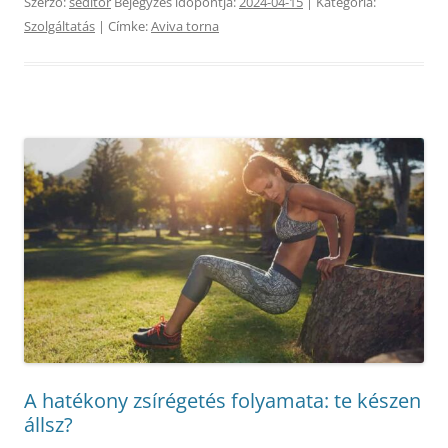
Szerző:
seditor
Bejegyzés időpontja:
2024-04-15
| Kategória:
Szolgáltatás
| Címke:
Aviva torna
A hatékony zsírégetés folyamata: te készen
állsz?