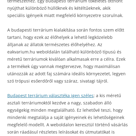
természethez. Egy budapesti terrárium tökéletes otthont
nyújthat különböző hüllőknek és kétéltűeknek, akik
speciális igényeik miatt megfelelő környezetre szorulnak.
A budapesti terrárium kialakítása során fontos szem előtt
tartani, hogy ezek az élőhelyek a lehető legközelebb
álljanak az állatok természetes élőhelyéhez. Az
eakvarium.hu weboldalán található különböző típusú és
méretű terráriumok kiválóan alkalmasak erre a célra. Ezek
a termékek úgy vannak megtervezve, hogy maximálisan
utánozzák az adott faj számára ideális környezetet, legyen
szó trópusi esőerdőről vagy száraz, sivatagi tájról.
Budapest terrárium választéka igen széles
; a kis méretű
asztali terráriumoktól kezdve a nagy, szabadon álló
egységekig minden megtalálható. Ez lehetővé teszi, hogy
mindenki megtalálja a saját igényeinek és lehetőségeinek
megfelelő modellt. A weboldalon keresztül történő vásárlás
során ráadásul részletes leírásokat és útmutatókat is