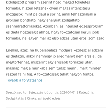
kidolgozott program szerint hozd magad tökéletes
formába, hiszen léteznek olyan magas intenzitású
mozgások, mint például a sprint, amik felhasználják a
gyorsan bontható, nagy energiát szolgáltató
szénhidrátforrásokat. Azonban, az Intenset edzésprogram
és diéta hozzásegít ahhoz, hogy fokozatosan kerülj jobb
formába, ne legyen már az első edzés után erős izomlázad.
Enélkül, azaz, ha hűbelebalázs módjára kezdesz el edzeni
és diétázni, akkor nemhogy jó eredményt nem érsz el, de
megtörténhet, miszerint egy erősebb tornázás után,
másnap még a munkába sem tudsz menni, mert minden
részed fájni fog. A fokozatosság tehát nagyon fontos.
Tovább a folytatáshoz
→
Szerző:
seditor
Bejegyzés időpontja:
2024-04-01
| Kategória:
Szolgáltatás
| Címke:
zsírégető edzés