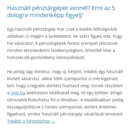
Használt pénztárgépet vennél? Erre az 5
dologra mindenképp figyelj!
Egy használt pénztárgép már csak a kisebb költségeiből
adódóan is megéri a befektetést, de azért figyelj oda, hogy
hol vásárolsz! A pénztárgépek fontos szerepet játszanak
minden kereskedelmi tevékenységben, lehetővé téve a
tranzakciók gördülékeny lebonyolítását.
Ha pedig úgy döntesz, hogy új helyett, inkább egy használt
kivitelt vásárolsz, akkor több szempontot is mérlegelned
kell, hogy a legjobb döntést hozhasd meg. Ennek részleteit
a
cmo.hu
webhelyen találhatod meg. Itt egy kellően átfogó
útmutatót fedezhetsz fel a témában. A továbbiakban pedig
összegyűjtöttünk 5 fontos szempontot, amikre érdemes
figyelned, amikor használt pénztárgép vásárlását tervezed.
Tovább a folytatáshoz
→