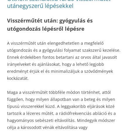
utánegyszerű lépésekkel
Visszérműtét után: gyógyulás és
utógondozás lépésről lépésre
A visszérműtét után elengedhetetlen a megfelelő
utógondozás és a gyógyulási folyamat szakszerű kezelése.
Ennek érdekében fontos betartani az orvos által javasolt
irányelveket és ajánlásokat, hogy a lehető legjobb
eredményt érjük el és minimalizáljuk a szövődmények
kockázatát.
Maga a visszérműtét többféle módon történhet, attól
függően, hogy milyen állapotban van a beteg és milyen
típusú visszerekkel küzd. A leggyakoribb eljárások közé
tartozik a lézeres műtét, a rádiófrekvenciás abláció és a
hagyományos sebészeti eltávolítás. Mindegyik módszer
célja a károsodott vénák eltávolítása vagy