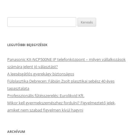
Keresés:
LEGUTÓBBI BEJEGYZÉSEK
Panasonic KX-NCP500NE IP telefonközpont – milyen vállalkozások
számára jelent jó választást?
A leesésgátlós gyerekágy biztonságos
Fülplasztika Debrecen: Fábián Zsolt plasztikai sebész 40 éves
tapasztalata
Professzionális fűtésszerelés: Eurolikvid Kft.
Mikor kell gyermekszemészhez fordulni? Figyelmeztető jelek,
amiket nem szabad figyelmen kívül hagyni
ARCHÍVUM