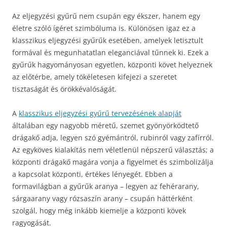
Az eljegyzési gyűrű nem csupán egy ékszer, hanem egy
életre szóló ígéret szimbóluma is. Különösen igaz ez a
klasszikus eljegyzési gyűrűk esetében, amelyek letisztult
formával és megunhatatlan eleganciával tűnnek ki. Ezek a
gyűrűk hagyományosan egyetlen, központi követ helyeznek
az előtérbe, amely tökéletesen kifejezi a szeretet
tisztaságát és örökkévalóságát.
A
klasszikus eljegyzési gyűrű tervezésének alapját
általában egy nagyobb méretű, szemet gyönyörködtető
drágakő adja, legyen szó gyémántról, rubinról vagy zafírról.
Az egyköves kialakítás nem véletlenül népszerű választás; a
központi drágakő magára vonja a figyelmet és szimbolizálja
a kapcsolat központi, értékes lényegét. Ebben a
formavilágban a gyűrűk aranya – legyen az fehérarany,
sárgaarany vagy rózsaszín arany – csupán háttérként
szolgál, hogy még inkább kiemelje a központi kövek
ragyogását.