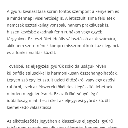
A gyűrű kiválasztása során fontos szempont a kényelem és
a mindennapi viselhetőség is. A letisztult, sima felületek
nemcsak esztétikailag vonzóak, hanem praktikusak is,
hiszen kevésbé akadnak fenn ruhákon vagy egyéb
tárgyakon. Ez teszi őket ideális választássá azok számára,
akik nem szeretnének kompromisszumot kötni az elegancia
és a funkcionalitás között.
Továbbá, az eljegyzési gyűrűk sokoldalúságuk révén
különféle stílusokkal is harmonikusan összehangolhatóak.
Legyen szó egy letisztult üzleti öltözékről vagy egy estélyi
ruháról, ezek az ékszerek tökéletes kiegészítői lehetnek
minden megjelenésnek. Ez az örökérvényűség és
időtállóság miatt teszi őket az eljegyzési gyűrűk között
kiemelkedő választássá.
Az elköteleződés jegyében a klasszikus eljegyzési gyűrű
tehát nem csupán egy divatos választás, hanem egy olyan