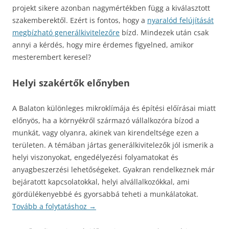
projekt sikere azonban nagymértékben függ a kiválasztott
szakemberektől. Ezért is fontos, hogy a
nyaralód felújítását
megbízható generálkivitelezőre
bízd. Mindezek után csak
annyi a kérdés, hogy mire érdemes figyelned, amikor
mesterembert keresel?
Helyi szakértők előnyben
A Balaton különleges mikroklímája és építési előírásai miatt
előnyös, ha a környékről származó vállalkozóra bízod a
munkát, vagy olyanra, akinek van kirendeltsége ezen a
területen. A témában jártas generálkivitelezők jól ismerik a
helyi viszonyokat, engedélyezési folyamatokat és
anyagbeszerzési lehetőségeket. Gyakran rendelkeznek már
bejáratott kapcsolatokkal, helyi alvállalkozókkal, ami
gördülékenyebbé és gyorsabbá teheti a munkálatokat.
Tovább a folytatáshoz
→