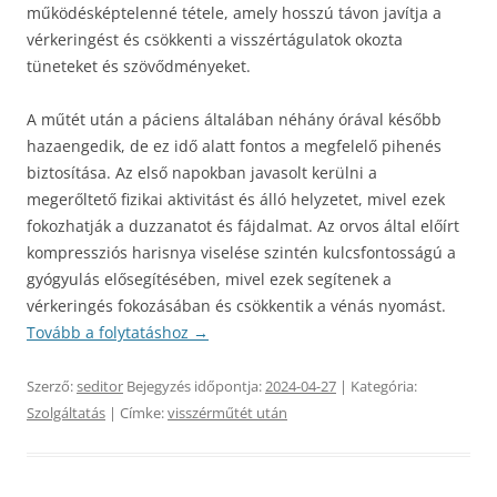
működésképtelenné tétele, amely hosszú távon javítja a
vérkeringést és csökkenti a visszértágulatok okozta
tüneteket és szövődményeket.
A műtét után a páciens általában néhány órával később
hazaengedik, de ez idő alatt fontos a megfelelő pihenés
biztosítása. Az első napokban javasolt kerülni a
megerőltető fizikai aktivitást és álló helyzetet, mivel ezek
fokozhatják a duzzanatot és fájdalmat. Az orvos által előírt
kompressziós harisnya viselése szintén kulcsfontosságú a
gyógyulás elősegítésében, mivel ezek segítenek a
vérkeringés fokozásában és csökkentik a vénás nyomást.
Tovább a folytatáshoz
→
Szerző:
seditor
Bejegyzés időpontja:
2024-04-27
| Kategória:
Szolgáltatás
| Címke:
visszérműtét után