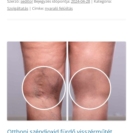
Szerző:
seditor
Bejegyzés időpontja:
2024-04-28
| Kategória:
Szolgáltatás
| Címke:
nyaraló felújítás
Otthoni széndioxid fürdő visszérműtét