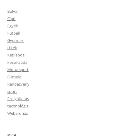
Bulvár
Cipő
Egyéb
Futball
Gyermek
Hírek
Kézilabda
kosárlabda
Motorsport
Olimpia
Rendezvény
sport
Szolgáltatás
technológia
Webáruház
META