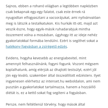
Sajnos, ebben a rohanó világban a legtöbben napközben
csak bekapnak egy-egy falatot, csak este érnek rá
nyugodtan elfogyasztani a vacsorájukat, ami nyilvánvalóan
meg is látszik a testalkatukon. Kis hurkák itt-ott, majd azt
veszik észre, hogy egyik-másik ruhadarabjuk mintha
összement volna a mosásban, úgyhogy itt az ideje nehéz
gyakorlatokkal formába lendülni. Ezért is segíthet sokat a
hatékony fogyásban a zsírégető edzés
.
Evidens, hogyha kevesebb az energiabevitel, mint
amennyit felhasználnánk, fogyni fogunk. Viszont mégsem
koplalhatunk, amíg elérjük az óhajtott testsúlyt, ezért jól
jön egy kiváló, szakember által összeállított edzésterv. Ilyet
ingyenesen elérhetsz az intenset.hu weboldalon, ami nem
pusztán a gyakorlatokat tartalmazza, hanem a hozzáillő
diétát is, ez a kettő sokat fog segíteni a fogyásban.
Persze, nem feltétlenül törvény, hogy mások által