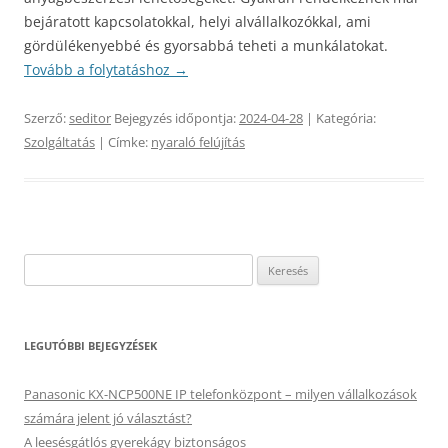
bejáratott kapcsolatokkal, helyi alvállalkozókkal, ami
gördülékenyebbé és gyorsabbá teheti a munkálatokat.
Tovább a folytatáshoz
→
Szerző:
seditor
Bejegyzés időpontja:
2024-04-28
| Kategória:
Szolgáltatás
| Címke:
nyaraló felújítás
Keresés:
LEGUTÓBBI BEJEGYZÉSEK
Panasonic KX-NCP500NE IP telefonközpont – milyen vállalkozások
számára jelent jó választást?
A leesésgátlós gyerekágy biztonságos