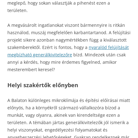
meglepő, hogy sokan választják a pihenést ezen a
területen.
A megvásárolt ingatlanokat viszont bármennyire is ritkán
használod, muszáj megfelelően karbantartanod. A felújítási
projekt sikere azonban nagymértékben függ a kiválasztott
szakemberektől. Ezért is fontos, hogy a
nyaralód felújítását
megbízható generálkivitelezőre
bízd. Mindezek után csak
annyi a kérdés, hogy mire érdemes figyelned, amikor
mesterembert keresel?
Helyi szakértők előnyben
A Balaton különleges mikroklímája és építési előírásai miatt
előnyös, ha a környékről származó vállalkozóra bízod a
munkát, vagy olyanra, akinek van kirendeltsége ezen a
területen. A témában jártas generálkivitelezők jól ismerik a
helyi viszonyokat, engedélyezési folyamatokat és
anyagbeszerzési lehetőségeket. Gyakran rendelkeznek már