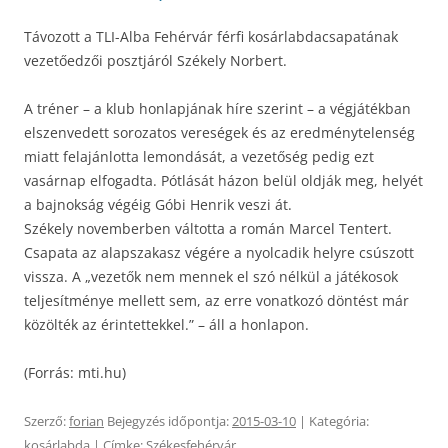
Távozott a TLI-Alba Fehérvár férfi kosárlabdacsapatának
vezetőedzői posztjáról Székely Norbert.
A tréner – a klub honlapjának híre szerint – a végjátékban
elszenvedett sorozatos vereségek és az eredménytelenség
miatt felajánlotta lemondását, a vezetőség pedig ezt
vasárnap elfogadta. Pótlását házon belül oldják meg, helyét
a bajnokság végéig Góbi Henrik veszi át.
Székely novemberben váltotta a román Marcel Tentert.
Csapata az alapszakasz végére a nyolcadik helyre csúszott
vissza. A „vezetők nem mennek el szó nélkül a játékosok
teljesítménye mellett sem, az erre vonatkozó döntést már
közölték az érintettekkel.” – áll a honlapon.
(Forrás: mti.hu)
Szerző:
forian
Bejegyzés időpontja:
2015-03-10
| Kategória:
kosárlabda
| Címke:
Székesfehérvár