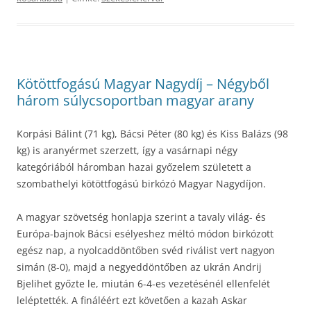
Kötöttfogású Magyar Nagydíj – Négyből
három súlycsoportban magyar arany
Korpási Bálint (71 kg), Bácsi Péter (80 kg) és Kiss Balázs (98
kg) is aranyérmet szerzett, így a vasárnapi négy
kategóriából háromban hazai győzelem született a
szombathelyi kötöttfogású birkózó Magyar Nagydíjon.
A magyar szövetség honlapja szerint a tavaly világ- és
Európa-bajnok Bácsi esélyeshez méltó módon birkózott
egész nap, a nyolcaddöntőben svéd riválist vert nagyon
simán (8-0), majd a negyeddöntőben az ukrán Andrij
Bjelihet győzte le, miután 6-4-es vezetésénél ellenfelét
leléptették. A fináléért ezt követően a kazah Askar