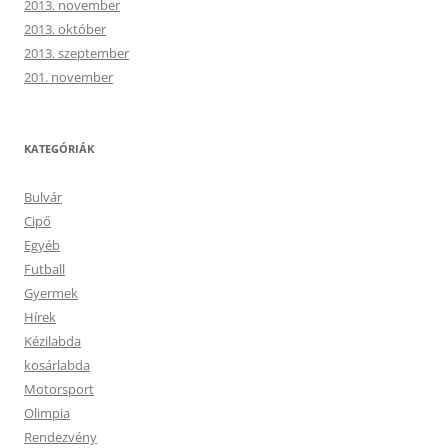
2013. november
2013. október
2013. szeptember
201. november
KATEGÓRIÁK
Bulvár
Cipő
Egyéb
Futball
Gyermek
Hírek
Kézilabda
kosárlabda
Motorsport
Olimpia
Rendezvény