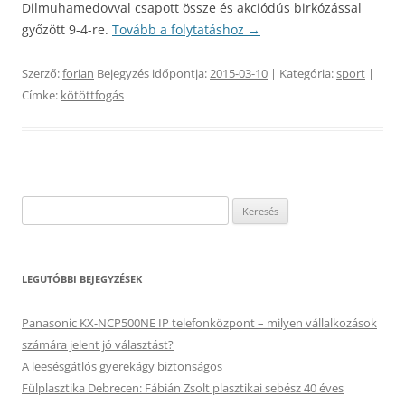
Dilmuhamedovval csapott össze és akciódús birkózással
győzött 9-4-re.
Tovább a folytatáshoz
→
Szerző:
forian
Bejegyzés időpontja:
2015-03-10
| Kategória:
sport
|
Címke:
kötöttfogás
Keresés:
LEGUTÓBBI BEJEGYZÉSEK
Panasonic KX-NCP500NE IP telefonközpont – milyen vállalkozások
számára jelent jó választást?
A leesésgátlós gyerekágy biztonságos
Fülplasztika Debrecen: Fábián Zsolt plasztikai sebész 40 éves