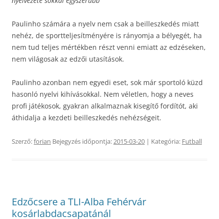
nyelvezete sokkal egyszerűbb”
Paulinho számára a nyelv nem csak a beilleszkedés miatt
nehéz, de sportteljesítményére is rányomja a bélyegét, ha
nem tud teljes mértékben részt venni emiatt az edzéseken,
nem világosak az edzői utasítások.
Paulinho azonban nem egyedi eset, sok már sportoló küzd
hasonló nyelvi kihívásokkal. Nem véletlen, hogy a neves
profi játékosok, gyakran alkalmaznak kisegítő fordítót, aki
áthidalja a kezdeti beilleszkedés nehézségeit.
Szerző:
forian
Bejegyzés időpontja:
2015-03-20
| Kategória:
Futball
Edzőcsere a TLI-Alba Fehérvár
kosárlabdacsapatánál