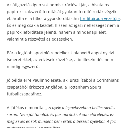
Az átigazolás igen sok admisztrációval jár, a hivatalos
papírok szakszerű fordítását gyakran fordítóirodák végzik
el, árulta el a titkot a gyorsfordítás.hu
fordítóiroda vezetője
.
És ez még csak a kezdet, hiszen az igazi nehézséget nem a
papírok lefordítása jelenti, hanem a mindenapi élet,
valamint a részvétel az edzéseken.
Bár a legtöbb sportoló rendelkezik alapvető angol nyelvi
ismeretekkel, az edzések követése, a beilleszkedés nem
mindig egyszerű.
Jó példa erre Paulinho esete, aki Brazilízából a Corinthians
csapatából érkezett Angliába, a Tottenham Spurs
futballcsapatához.
A játékos elmondta:
„ A nyelv a legnehezebb a beilleszkedés
során. Nem jól tanulók, és pár apránként van előrelépés, ez
még kevés és sok mindent nem értek a beszélt nyelvből. A foci