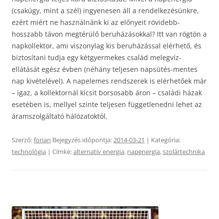
(csakúgy, mint a szél) ingyenesen áll a rendelkezésünkre,
ezért miért ne használnánk ki az előnyeit rövidebb-
hosszabb távon megtérülő beruházásokkal? Itt van rögtön a
napkollektor, ami viszonylag kis beruházással elérhető, és
biztosítani tudja egy kétgyermekes család melegvíz-
ellátását egész évben (néhány teljesen napsütés-mentes
nap kivételével). A napelemes rendszerek is elérhetőek már
– igaz, a kollektornál kicsit borsosabb áron – családi házak
esetében is, mellyel szinte teljesen függetlenedni lehet az
áramszolgáltató hálózatoktól.
Szerző:
forian
Bejegyzés időpontja:
2014-03-21
| Kategória:
technológia
| Címke:
alternatív energia
,
napenergia
,
szolártechnika