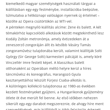
kiemelkedő magyar személyiségek használati tárgyai a
kiállításban egy-egy festménybe, installációba beépülve,
túlmutatva a hétköznapi valóságon nyernek új értelmet –
közölte az Opera csütörtökön az MTI-vel.
A pénteken megnyíló kiállítás alcíme: Zene és balett. A két
témakörhöz kapcsolódó alkotások között megtekinthető lesz
Kodály Zoltán metronómja, amely évtizedeken át a
zeneszerző zongoráján állt és később Vásáry Tamás
zongoraművész tulajdonába került, valamint kiállítják Solti
György (Sir George Solti) karmesteri pálcáját is, amely köré
Vinczellér Imre festett képet. A klasszikus balett
otthonaként az Operában méltó helyre kerül a híres
táncművész és koreográfus, Harangozó Gyula
kasztanyettáihoz készült Fürjesi Csaba-alkotás is.
A különleges kollekció tulajdonosa az 1980-as években
kezdett festményeket gyűjteni, a Hungarikonok gyűjtemény
ötlete öt éve merült fel benne. Az első időkben nehezen
sikerült egy-egy darabot megszereznie, de ahogy híre ment
szenvedélyének, már külföldről is több felajánlás érkezett