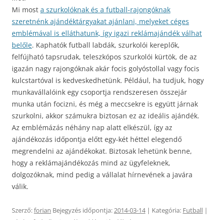
Mi most
a szurkolóknak és a futball-rajongóknak
szeretnénk ajándéktárgyakat ajánlani, melyeket céges
emblémával is elláthatunk, így igazi reklámajándék válhat
belőle
. Kaphatók futball labdák, szurkolói kereplők,
felfújható tapsrudak, teleszkópos szurkolói kürtök, de az
igazán nagy rajongóknak akár focis golyóstollal vagy focis
kulcstartóval is kedveskedhetünk. Például, ha tudjuk, hogy
munkavállalóink egy csoportja rendszeresen összejár
munka után focizni, és még a meccsekre is együtt járnak
szurkolni, akkor számukra biztosan ez az ideális ajándék.
Az emblémázás néhány nap alatt elkészül, így az
ajándékozás időpontja előtt egy-két héttel elegendő
megrendelni az ajándékokat. Biztosak lehetünk benne,
hogy a reklámajándékozás mind az ügyfeleknek,
dolgozóknak, mind pedig a vállalat hírnevének a javára
válik.
Szerző:
forian
Bejegyzés időpontja:
2014-03-14
| Kategória:
Futball
|