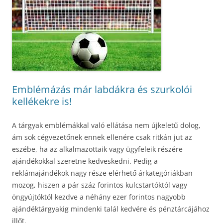
Emblémázás már labdákra és szurkolói
kellékekre is!
A tárgyak emblémákkal való ellátása nem újkeletű dolog,
ám sok cégvezetőnek ennek ellenére csak ritkán jut az
eszébe, ha az alkalmazottaik vagy ügyfeleik részére
ajándékokkal szeretne kedveskedni. Pedig a
reklámajándékok nagy része elérhető árkategóriákban
mozog, hiszen a pár száz forintos kulcstartóktól vagy
öngyújtóktól kezdve a néhány ezer forintos nagyobb
ajándéktárgyakig mindenki talál kedvére és pénztárcájához
illőt.