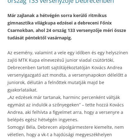
ország 133 versenyzője Debrecenben
Már zajlanak a hétvégén sorra kerülő ritmikus
gimnasztika világkupa edzései a debreceni Főnix
Csarnokban, ahol 24 ország 133 versenyzője méri össze
tudását péntektől vasárnapig.
Az esemény, valamint a vele egy időben és egy helyszínen
zajló MTK Kupa elnevezésű junior viadal csütörtöki,
Debrecenben tartott sajtótájékoztatóján Kovács Andrea
versenyigazgató azt mondta, a versenynapokon délelőtt a
juniorok, délután a felnőttek mutatják majd be
gyakorlataikat.
„Az edzések már tartanak, harminc percenként váltják
egymást az indulók a szőnyegeken” – tette hozzá Kovács
Andrea, aki felhívta a figyelmet arra, hogy a versenyre a
belépés egész hétvégén ingyenes.
Somogyi Béla, Debrecen alpolgármestere kiemelte, nem
véletlen, hogy a vk-t a hajdúsági megyeszékhelyen