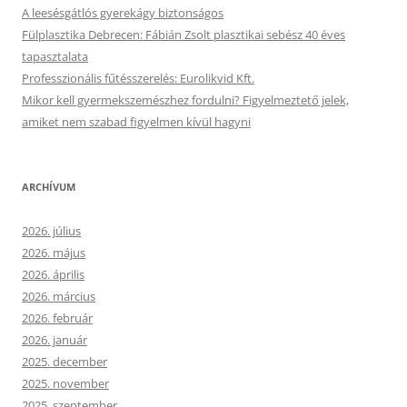
A leesésgátlós gyerekágy biztonságos
Fülplasztika Debrecen: Fábián Zsolt plasztikai sebész 40 éves
tapasztalata
Professzionális fűtésszerelés: Eurolikvid Kft.
Mikor kell gyermekszemészhez fordulni? Figyelmeztető jelek,
amiket nem szabad figyelmen kívül hagyni
ARCHÍVUM
2026. július
2026. május
2026. április
2026. március
2026. február
2026. január
2025. december
2025. november
2025. szeptember