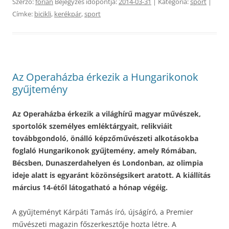
Szerző:
forian
Bejegyzés időpontja:
2014-03-31
| Kategória:
sport
|
Címke:
bicikli
,
kerékpár
,
sport
Az Operaházba érkezik a Hungarikonok
gyűjtemény
Az Operaházba érkezik a világhírű magyar művészek,
sportolók személyes emléktárgyait, relikviáit
továbbgondoló, önálló képzőművészeti alkotásokba
foglaló Hungarikonok gyűjtemény, amely Rómában,
Bécsben, Dunaszerdahelyen és Londonban, az olimpia
ideje alatt is egyaránt közönségsikert aratott. A kiállítás
március 14-étől látogatható a hónap végéig.
A gyűjteményt Kárpáti Tamás író, újságíró, a Premier
művészeti magazin főszerkesztője hozta létre. A