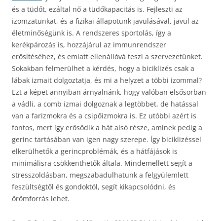
és a tüdőt, ezáltal nő a tüdőkapacitás is. Fejleszti az
izomzatunkat, és a fizikai állapotunk javulásával, javul az
életminőségünk is. A rendszeres sportolás, így a
kerékpározás is, hozzájárul az immunrendszer
erősítéséhez, és emiatt ellenállóvá teszi a szervezetünket.
Sokakban felmerülhet a kérdés, hogy a biciklizés csak a
lábak izmait dolgoztatja, és mi a helyzet a többi izommal?
Ezt a képet annyiban árnyalnánk, hogy valóban elsősorban
a vádli, a comb izmai dolgoznak a legtöbbet, de hatással
van a farizmokra és a csipőizmokra is. Ez utóbbi azért is
fontos, mert így erősödik a hát alsó része, aminek pedig a
gerinc tartásában van igen nagy szerepe. Így biciklizéssel
elkerülhetők a gerincproblémák, és a hátfájások is
minimálisra csökkenthetők általa. Mindemellett segít a
stresszoldásban, megszabadulhatunk a felgyülemlett
feszültségtől és gondoktól, segít kikapcsolódni, és
örömforrás lehet.