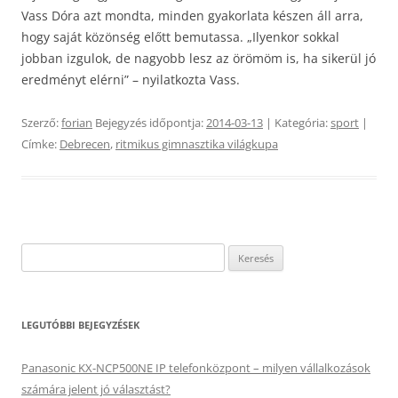
Vass Dóra azt mondta, minden gyakorlata készen áll arra,
hogy saját közönség előtt bemutassa. „Ilyenkor sokkal
jobban izgulok, de nagyobb lesz az örömöm is, ha sikerül jó
eredményt elérni” – nyilatkozta Vass.
Szerző:
forian
Bejegyzés időpontja:
2014-03-13
| Kategória:
sport
|
Címke:
Debrecen
,
ritmikus gimnasztika világkupa
Keresés:
LEGUTÓBBI BEJEGYZÉSEK
Panasonic KX-NCP500NE IP telefonközpont – milyen vállalkozások
számára jelent jó választást?