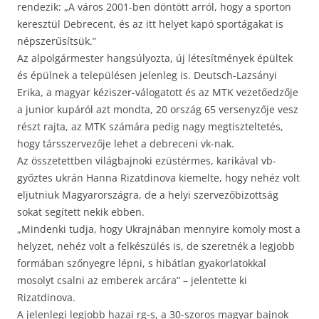
rendezik: „A város 2001-ben döntött arról, hogy a sporton
keresztül Debrecent, és az itt helyet kapó sportágakat is
népszerűsítsük.”
Az alpolgármester hangsúlyozta, új létesítmények épültek
és épülnek a településen jelenleg is. Deutsch-Lazsányi
Erika, a magyar kéziszer-válogatott és az MTK vezetőedzője
a junior kupáról azt mondta, 20 ország 65 versenyzője vesz
részt rajta, az MTK számára pedig nagy megtiszteltetés,
hogy társszervezője lehet a debreceni vk-nak.
Az összetettben világbajnoki ezüstérmes, karikával vb-
győztes ukrán Hanna Rizatdinova kiemelte, hogy nehéz volt
eljutniuk Magyarországra, de a helyi szervezőbizottság
sokat segített nekik ebben.
„Mindenki tudja, hogy Ukrajnában mennyire komoly most a
helyzet, nehéz volt a felkészülés is, de szeretnék a legjobb
formában szőnyegre lépni, s hibátlan gyakorlatokkal
mosolyt csalni az emberek arcára” – jelentette ki
Rizatdinova.
A jelenlegi legjobb hazai rg-s, a 30-szoros magyar bajnok