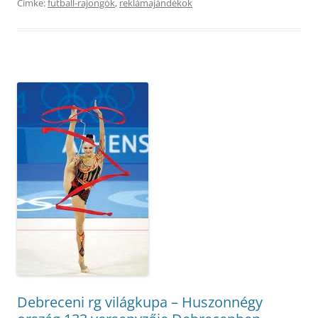
Címke:
futball-rajongók
,
reklámajándékok
Debreceni rg világkupa – Huszonnégy