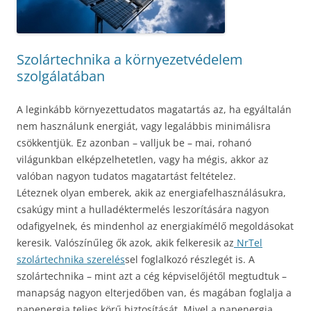
Szolártechnika a környezetvédelem
szolgálatában
A leginkább környezettudatos magatartás az, ha egyáltalán
nem használunk energiát, vagy legalábbis minimálisra
csökkentjük. Ez azonban – valljuk be – mai, rohanó
világunkban elképzelhetetlen, vagy ha mégis, akkor az
valóban nagyon tudatos magatartást feltételez.
Léteznek olyan emberek, akik az energiafelhasználásukra,
csakúgy mint a hulladéktermelés leszorítására nagyon
odafigyelnek, és mindenhol az energiakímélő megoldásokat
keresik. Valószínűleg ők azok, akik felkeresik az
NrTel
szolártechnika szerelés
sel foglalkozó részlegét is. A
szolártechnika – mint azt a cég képviselőjétől megtudtuk –
manapság nagyon elterjedőben van, és magában foglalja a
napenergia teljes körű biztosítását. Mivel a napenergia