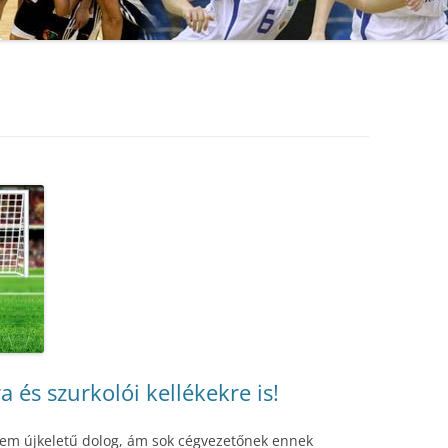
és szurkolói kellékekre is!
nem újkeletű dolog, ám sok cégvezetőnek ennek