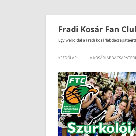
Kilépés
a
tartalomba
Fradi Kosár Fan Clu
Egy weboldal a Fradi kosárlabdacsapatáért!
KEZDŐLAP
A KOSÁRLABDACSAPATRÓ