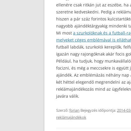
ellenére csak ritkán jut az eszébe, ha
szeretne kedveskedni. Pedig a reklám
hiszen a pár száz forintos kulcstartók
nagyobb ajándéktárgyakig mindenki tal
Mi most
a szurkolóknak és a futball-r
melyeket céges emblémával is elláthat
futball labdák, szurkolói kereplők, fel
igazán nagy rajongóknak akár focis gol
Például, ha tudjuk, hogy munkavállal
focizni, és még a meccsekre is együtt 
ajándék. Az emblémázás néhány nap ala
két héttel elegendő megrendelni az a
reklámajándékozás mind az ügyfelekne
javára válik.
Szerző:
forian
Bejegyzés időpontja:
2014-03
reklámajándékok