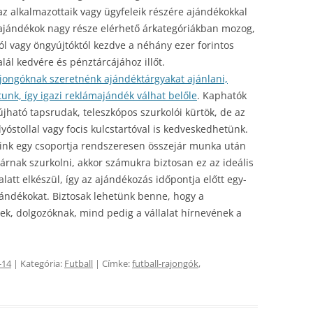
 az alkalmazottaik vagy ügyfeleik részére ajándékokkal
ajándékok nagy része elérhető árkategóriákban mozog,
tól vagy öngyújtóktól kezdve a néhány ezer forintos
ál kedvére és pénztárcájához illőt.
ajongóknak szeretnénk ajándéktárgyakat ajánlani,
unk, így igazi reklámajándék válhat belőle
. Kaphatók
fújható tapsrudak, teleszkópos szurkolói kürtök, de az
yóstollal vagy focis kulcstartóval is kedveskedhetünk.
óink egy csoportja rendszeresen összejár munka után
járnak szurkolni, akkor számukra biztosan ez az ideális
tt elkészül, így az ajándékozás időpontja előtt egy-
jándékokat. Biztosak lehetünk benne, hogy a
k, dolgozóknak, mind pedig a vállalat hírnevének a
-14
| Kategória:
Futball
| Címke:
futball-rajongók
,