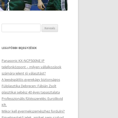
Keresés:
LEGUTÓBBI BEJEGYZÉSEK
Panasonic KX-NCP500NE IP
telefonközpont – milyen vállalkozások
számára jelent jó választást?
A leesésgátlós gyerekágy biztonságos
Fülplasztika Debrecen: Fábián Zsolt
plasztikai sebész 40 éves tapasztalata
Professzionális fűtésszerelés: Eurolikvid
Kft.
Mikor kell gyermekszemészhez fordulni?
Figyelmeztető jelek, amiket nem szabad