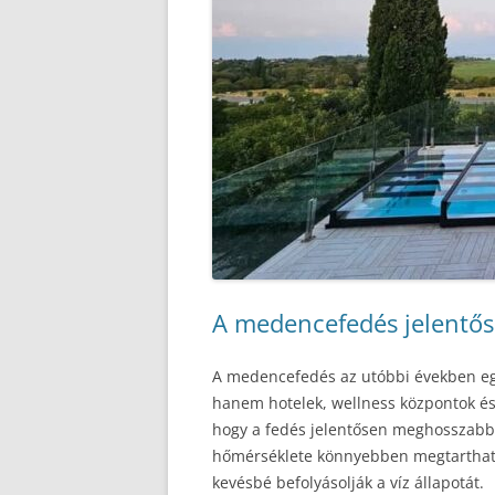
A medencefedés jelentő
A medencefedés az utóbbi években e
hanem hotelek, wellness központok és
hogy a fedés jelentősen meghosszabbít
hőmérséklete könnyebben megtartható,
kevésbé befolyásolják a víz állapotát.