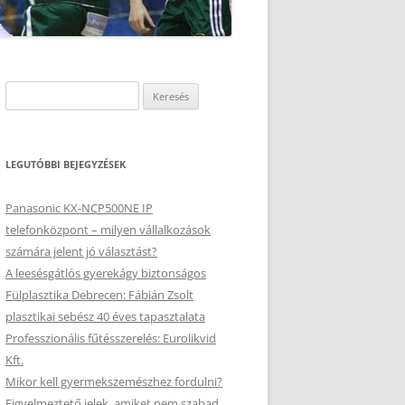
Keresés:
LEGUTÓBBI BEJEGYZÉSEK
Panasonic KX-NCP500NE IP
telefonközpont – milyen vállalkozások
számára jelent jó választást?
A leesésgátlós gyerekágy biztonságos
Fülplasztika Debrecen: Fábián Zsolt
plasztikai sebész 40 éves tapasztalata
Professzionális fűtésszerelés: Eurolikvid
Kft.
Mikor kell gyermekszemészhez fordulni?
Figyelmeztető jelek, amiket nem szabad