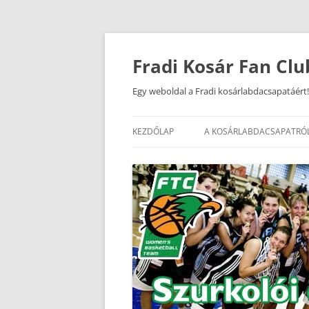
Kilépés
a
tartalomba
Fradi Kosár Fan Clu
Egy weboldal a Fradi kosárlabdacsapatáért!
KEZDŐLAP
A KOSÁRLABDACSAPATRÓ