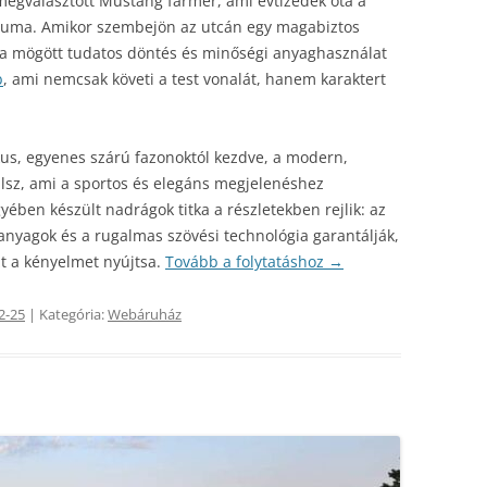
 megválasztott Mustang farmer, ami évtizedek óta a
óluma. Amikor szembejön az utcán egy magabiztos
ata mögött tudatos döntés és minőségi anyaghasználat
b
, ami nemcsak követi a test vonalát, hanem karaktert
kus, egyenes szárú fazonoktól kezdve, a modern,
álsz, ami a sportos és elegáns megjelenéshez
ében készült nadrágok titka a részletekben rejlik: az
nyagok és a rugalmas szövési technológia garantálják,
t a kényelmet nyújtsa.
Tovább a folytatáshoz
→
2-25
| Kategória:
Webáruház