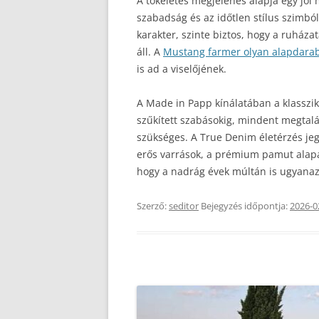
A tökéletes megjelenés alapja egy jól
szabadság és az időtlen stílus szimb
karakter, szinte biztos, hogy a ruház
áll. A
Mustang farmer olyan alapdara
is ad a viselőjének.
A Made in Papp kínálatában a klasszi
szűkített szabásokig, mindent megtal
szükséges. A True Denim életérzés jegy
erős varrások, a prémium pamut alapa
hogy a nadrág évek múltán is ugyanaz
Szerző:
seditor
Bejegyzés időpontja:
2026-0