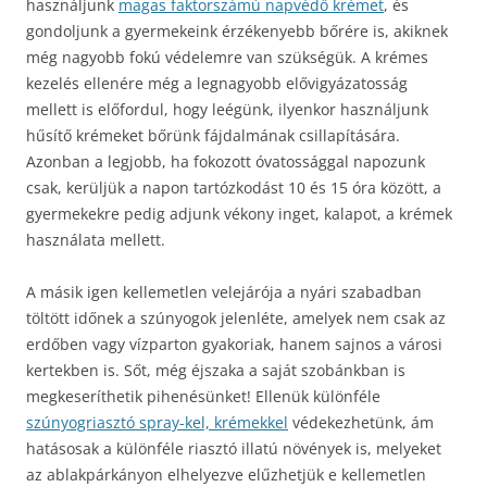
használjunk
magas faktorszámú napvédő krémet
, és
gondoljunk a gyermekeink érzékenyebb bőrére is, akiknek
még nagyobb fokú védelemre van szükségük. A krémes
kezelés ellenére még a legnagyobb elővigyázatosság
mellett is előfordul, hogy leégünk, ilyenkor használjunk
hűsítő krémeket bőrünk fájdalmának csillapítására.
Azonban a legjobb, ha fokozott óvatossággal napozunk
csak, kerüljük a napon tartózkodást 10 és 15 óra között, a
gyermekekre pedig adjunk vékony inget, kalapot, a krémek
használata mellett.
A másik igen kellemetlen velejárója a nyári szabadban
töltött időnek a szúnyogok jelenléte, amelyek nem csak az
erdőben vagy vízparton gyakoriak, hanem sajnos a városi
kertekben is. Sőt, még éjszaka a saját szobánkban is
megkeseríthetik pihenésünket! Ellenük különféle
szúnyogriasztó spray-kel, krémekkel
védekezhetünk, ám
hatásosak a különféle riasztó illatú növények is, melyeket
az ablakpárkányon elhelyezve elűzhetjük e kellemetlen