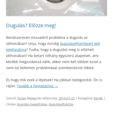
Dugulás? Előzze meg!
Rendszeresen visszatérő probléma a dugulás az
otthonában? Unja, hogy mindig
duguláselhárításért kell
telefonálnia
? Tudta, hogy a dugulást meg is előzheti
otthonában? Ha betart néhány egyszerű alapelvet, ami
később megszokássá válik, akkor nem kell többet ezzel a
nem túl kellemes problémával szembenéznie többé.
És hogy mik ezek a lépések? Ha jobban belegondol, Ön is
rájön:
Tovább a folytatáshoz
→
Szerző:
forian
Bejegyzés időpontja:
2016-07-22
| Kategória:
Egyéb
|
Címke:
dugulás megelőzése
,
duguláselhárítás