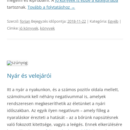
megélni és kipróbálni. A
jó könyvek is ebbe a kategóriába
tartoznak.
Tovább a folytatáshoz
→
Szerző:
forian
Bejegyzés időpontja:
2018-11-22
| Kategória:
Egyéb
|
Címke:
jó könyvek
,
könyvek
Nyár és velejárói
Itt a nyár a nyakunkon, és a számos pozitív oldala mellett,
számolnunk kell néhány negatívummal is, amelyek
rendszeresen megkeseríthetik az életünket a nyári
időszakban. Az egyik ilyen negatívum – amely főleg a
nyaraláskor érezteti a hatását – az a bőrünk napsütésnek
való fokozott kitettsége, vagyis a leégés. Ennek elkerülésére