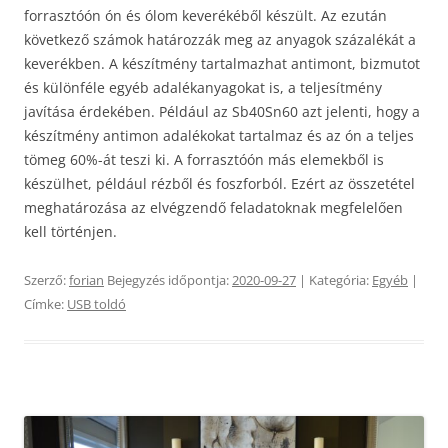
forrasztóón ón és ólom keverékéből készült. Az ezután
következő számok határozzák meg az anyagok százalékát a
keverékben. A készítmény tartalmazhat antimont, bizmutot
és különféle egyéb adalékanyagokat is, a teljesítmény
javítása érdekében. Például az Sb40Sn60 azt jelenti, hogy a
készítmény antimon adalékokat tartalmaz és az ón a teljes
tömeg 60%-át teszi ki. A forrasztóón más elemekből is
készülhet, például rézből és foszforból. Ezért az összetétel
meghatározása az elvégzendő feladatoknak megfelelően
kell történjen.
Szerző:
forian
Bejegyzés időpontja:
2020-09-27
| Kategória:
Egyéb
|
Címke:
USB toldó