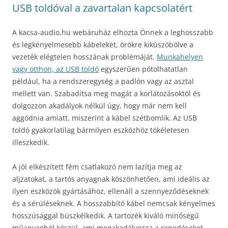
USB toldóval a zavartalan kapcsolatért
A kacsa-audio.hu webáruház elhozta Önnek a leghosszabb
és legkényelmesebb kábeleket, örökre kiküszöbölve a
vezeték elégtelen hosszának problémáját.
Munkahelyen
vagy otthon, az USB toldó
egyszerűen pótolhatatlan
például, ha a rendszeregység a padlón vagy az asztal
mellett van. Szabadítsa meg magát a korlátozásoktól és
dolgozzon akadályok nélkül úgy, hogy már nem kell
aggódnia amiatt, miszerint a kábel szétbomlik. Az USB
toldó gyakorlatilag bármilyen eszközhöz tökéletesen
illeszkedik.
A jól elkészített fém csatlakozó nem lazítja meg az
aljzatokat, a tartós anyagnak köszönhetően, ami ideális az
ilyen eszközök gyártásához, ellenáll a szennyeződéseknek
és a sérüléseknek. A hosszabbító kábel nemcsak kényelmes
hosszúsággal büszkélkedik. A tartozék kiváló minőségű
műanyagból készül, ami megakadályozza a repedéseket,