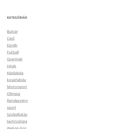
KATEGÓRIÁK
Bulvár
Cipő
Egyéb
Futball
Gyermek
Hírek
Kézilabda
kosárlabda
Motorsport
Olimpia
Rendezvény
sport
Szolgáltatás
technológia
Webáruház