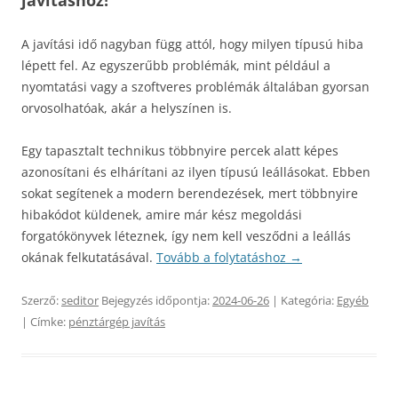
A javítási idő nagyban függ attól, hogy milyen típusú hiba
lépett fel. Az egyszerűbb problémák, mint például a
nyomtatási vagy a szoftveres problémák általában gyorsan
orvosolhatóak, akár a helyszínen is.
Egy tapasztalt technikus többnyire percek alatt képes
azonosítani és elhárítani az ilyen típusú leállásokat. Ebben
sokat segítenek a modern berendezések, mert többnyire
hibakódot küldenek, amire már kész megoldási
forgatókönyvek léteznek, így nem kell vesződni a leállás
okának felkutatásával.
Tovább a folytatáshoz
→
Szerző:
seditor
Bejegyzés időpontja:
2024-06-26
| Kategória:
Egyéb
| Címke:
pénztárgép javítás