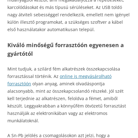
karcolódásokat és más típusú sérüléseket. Az USB toldó
nagy átviteli sebességgel rendelkezik, emellett nem igényel
külön illesztő programokat, a szükséges szoftver a kábel
első használatakor automatikusan települ.
Kiváló minőségű forrasztóón egyenesen a
gyártótól
Mint tudjuk, a szilárd fém alkatrészek összekapcsolása
forrasztással történik. Az
online is megvásárolható
forrasztóón
olyan anyag, aminek olvadáspontja
alacsonyabb, mint az összekapcsolandó részeké. Jól szét
kell terjednie az alkatrészen, feloldva a fémet, amiből
készült. Leggyakrabban a könnyűfém ötvözetű forrasztást
használják az elektronikában vagy az elektromos
munkálatoknál.
A Sn-Pb jelölés a csomagolásokon azt jelzi, hogy a