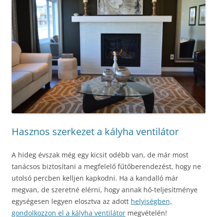
Hasznos szerkezet a kályha ventilátor
A hideg évszak még egy kicsit odébb van, de már most
tanácsos biztosítani a megfelelő fűtőberendezést, hogy ne
utolsó percben kelljen kapkodni. Ha a kandalló már
megvan, de szeretné elérni, hogy annak hő-teljesítménye
egységesen legyen elosztva az adott
helyiségben,
gondolkozzon el a kályha ventilátor
megvételén!