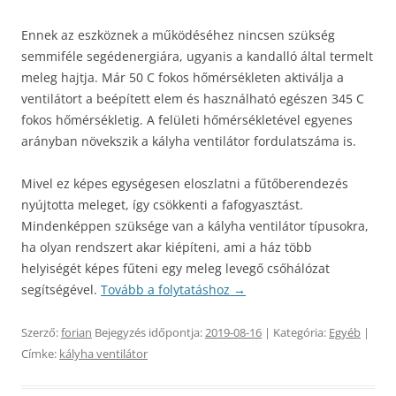
Ennek az eszköznek a működéséhez nincsen szükség
semmiféle segédenergiára, ugyanis a kandalló által termelt
meleg hajtja. Már 50 C fokos hőmérsékleten aktiválja a
ventilátort a beépített elem és használható egészen 345 C
fokos hőmérsékletig. A felületi hőmérsékletével egyenes
arányban növekszik a kályha ventilátor fordulatszáma is.
Mivel ez képes egységesen eloszlatni a fűtőberendezés
nyújtotta meleget, így csökkenti a fafogyasztást.
Mindenképpen szüksége van a kályha ventilátor típusokra,
ha olyan rendszert akar kiépíteni, ami a ház több
helyiségét képes fűteni egy meleg levegő csőhálózat
segítségével.
Tovább a folytatáshoz
→
Szerző:
forian
Bejegyzés időpontja:
2019-08-16
| Kategória:
Egyéb
|
Címke:
kályha ventilátor