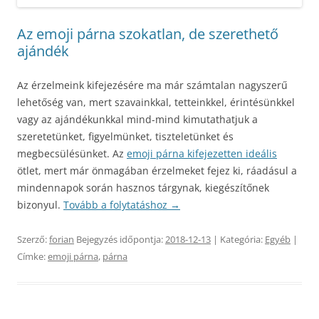
Az emoji párna szokatlan, de szerethető
ajándék
Az érzelmeink kifejezésére ma már számtalan nagyszerű
lehetőség van, mert szavainkkal, tetteinkkel, érintésünkkel
vagy az ajándékunkkal mind-mind kimutathatjuk a
szeretetünket, figyelmünket, tiszteletünket és
megbecsülésünket. Az
emoji párna kifejezetten ideális
ötlet, mert már önmagában érzelmeket fejez ki, ráadásul a
mindennapok során hasznos tárgynak, kiegészítőnek
bizonyul.
Tovább a folytatáshoz
→
Szerző:
forian
Bejegyzés időpontja:
2018-12-13
| Kategória:
Egyéb
|
Címke:
emoji párna
,
párna