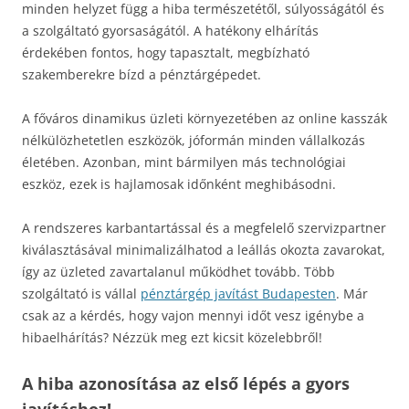
minden helyzet függ a hiba természetétől, súlyosságától és
a szolgáltató gyorsaságától. A hatékony elhárítás
érdekében fontos, hogy tapasztalt, megbízható
szakemberekre bízd a pénztárgépedet.
A főváros dinamikus üzleti környezetében az online kasszák
nélkülözhetetlen eszközök, jóformán minden vállalkozás
életében. Azonban, mint bármilyen más technológiai
eszköz, ezek is hajlamosak időnként meghibásodni.
A rendszeres karbantartással és a megfelelő szervizpartner
kiválasztásával minimalizálhatod a leállás okozta zavarokat,
így az üzleted zavartalanul működhet tovább. Több
szolgáltató is vállal
pénztárgép javítást Budapesten
. Már
csak az a kérdés, hogy vajon mennyi időt vesz igénybe a
hibaelhárítás? Nézzük meg ezt kicsit közelebbről!
A hiba azonosítása az első lépés a gyors
javításhoz!