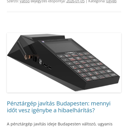
Szerző:
yatoo
Bejegyzés időpontja:
2026-01-05
| Kategória:
Egyéb
Pénztárgép javítás Budapesten: mennyi
időt vesz igénybe a hibaelhárítás?
A pénztárgép javítás ideje Budapesten változó, ugyanis