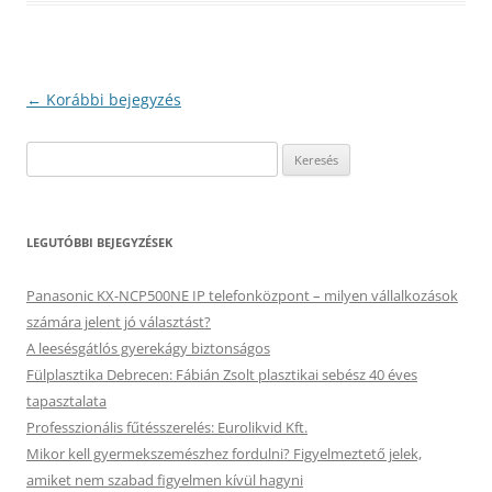
Bejegyzés
←
Korábbi bejegyzés
navigáció
Keresés:
LEGUTÓBBI BEJEGYZÉSEK
Panasonic KX-NCP500NE IP telefonközpont – milyen vállalkozások
számára jelent jó választást?
A leesésgátlós gyerekágy biztonságos
Fülplasztika Debrecen: Fábián Zsolt plasztikai sebész 40 éves
tapasztalata
Professzionális fűtésszerelés: Eurolikvid Kft.
Mikor kell gyermekszemészhez fordulni? Figyelmeztető jelek,
amiket nem szabad figyelmen kívül hagyni