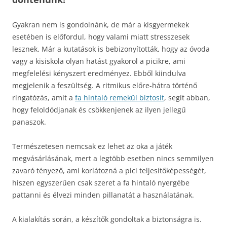
Gyakran nem is gondolnánk, de már a kisgyermekek
esetében is előfordul, hogy valami miatt stresszesek
lesznek. Már a kutatások is bebizonyították, hogy az óvoda
vagy a kisiskola olyan hatást gyakorol a picikre, ami
megfelelési kényszert eredményez. Ebből kiindulva
megjelenik a feszültség. A ritmikus előre-hátra történő
ringatózás, amit a
fa hintaló remekül biztosít
, segít abban,
hogy feloldódjanak és csökkenjenek az ilyen jellegű
panaszok.
Természetesen nemcsak ez lehet az oka a játék
megvásárlásának, mert a legtöbb esetben nincs semmilyen
zavaró tényező, ami korlátozná a pici teljesítőképességét,
hiszen egyszerűen csak szeret a fa hintaló nyergébe
pattanni és élvezi minden pillanatát a használatának.
A kialakítás során, a készítők gondoltak a biztonságra is.