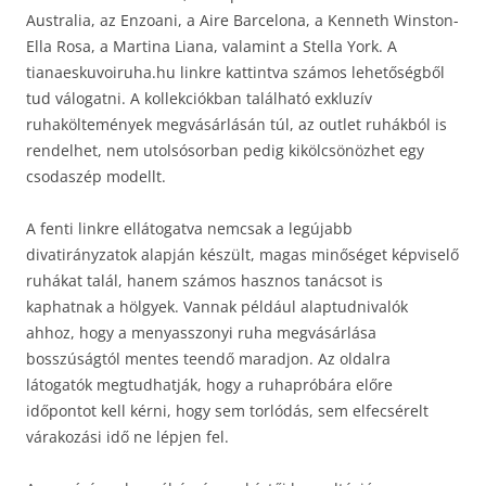
Australia, az Enzoani, a Aire Barcelona, a Kenneth Winston-
Ella Rosa, a Martina Liana, valamint a Stella York. A
tianaeskuvoiruha.hu linkre kattintva számos lehetőségből
tud válogatni. A kollekciókban található exkluzív
ruhaköltemények megvásárlásán túl, az outlet ruhákból is
rendelhet, nem utolsósorban pedig kikölcsönözhet egy
csodaszép modellt.
A fenti linkre ellátogatva nemcsak a legújabb
divatirányzatok alapján készült, magas minőséget képviselő
ruhákat talál, hanem számos hasznos tanácsot is
kaphatnak a hölgyek. Vannak például alaptudnivalók
ahhoz, hogy a menyasszonyi ruha megvásárlása
bosszúságtól mentes teendő maradjon. Az oldalra
látogatók megtudhatják, hogy a ruhapróbára előre
időpontot kell kérni, hogy sem torlódás, sem elfecsérelt
várakozási idő ne lépjen fel.