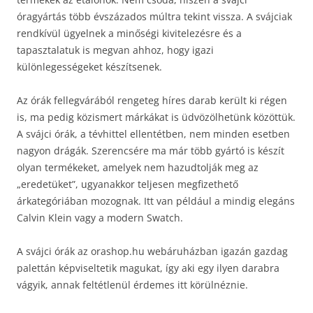
óragyártás több évszázados múltra tekint vissza. A svájciak
rendkívül ügyelnek a minőségi kivitelezésre és a
tapasztalatuk is megvan ahhoz, hogy igazi
különlegességeket készítsenek.
Az órák fellegvárából rengeteg híres darab került ki régen
is, ma pedig közismert márkákat is üdvözölhetünk közöttük.
A svájci órák, a tévhittel ellentétben, nem minden esetben
nagyon drágák. Szerencsére ma már több gyártó is készít
olyan termékeket, amelyek nem hazudtolják meg az
„eredetüket”, ugyanakkor teljesen megfizethető
árkategóriában mozognak. Itt van például a mindig elegáns
Calvin Klein vagy a modern Swatch.
A svájci órák az orashop.hu webáruházban igazán gazdag
palettán képviseltetik magukat, így aki egy ilyen darabra
vágyik, annak feltétlenül érdemes itt körülnéznie.