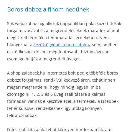
Boros doboz a finom nedűnek
Sok webáruház foglalkozik napjainkban palackozott itókák
forgalmazásával és a megrendeléseknek maradéktalanul
eleget kell tenniük a fennmaradás érdekében. Nem
hiányozhat a
kezük ügyéből a boros doboz
sem, amiben
esztétikusan, de ami még fontosabb, biztonságosan
csomagolhatják a megrendelt üveget.
A shop.zalapack.hu internetes bolt pedig többféle boros
dobozt forgalmaz, rendkívül kedvező áron, tehát innen
megéri megrendelni, hogy mindig legyen, mibe
csomagolni. 1, 2, 3 és 6 üveg szállítására alkalmas
formában vannak elkészítve ezek a termékek, a kisebbek
fehér külsővel rendelkeznek, így utólag könnyen
feliratozhatóak.
Füles kialakításúak, tehát könnyen hordozhatóak, ami