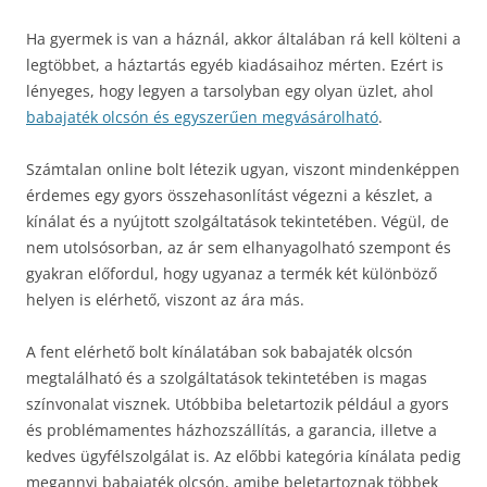
Ha gyermek is van a háznál, akkor általában rá kell költeni a
legtöbbet, a háztartás egyéb kiadásaihoz mérten. Ezért is
lényeges, hogy legyen a tarsolyban egy olyan üzlet, ahol
babajaték olcsón és egyszerűen megvásárolható
.
Számtalan online bolt létezik ugyan, viszont mindenképpen
érdemes egy gyors összehasonlítást végezni a készlet, a
kínálat és a nyújtott szolgáltatások tekintetében. Végül, de
nem utolsósorban, az ár sem elhanyagolható szempont és
gyakran előfordul, hogy ugyanaz a termék két különböző
helyen is elérhető, viszont az ára más.
A fent elérhető bolt kínálatában sok babajaték olcsón
megtalálható és a szolgáltatások tekintetében is magas
színvonalat visznek. Utóbbiba beletartozik például a gyors
és problémamentes házhozszállítás, a garancia, illetve a
kedves ügyfélszolgálat is. Az előbbi kategória kínálata pedig
megannyi babajaték olcsón, amibe beletartoznak többek