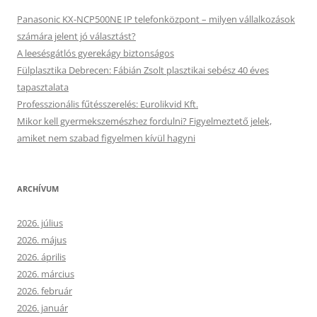
Panasonic KX-NCP500NE IP telefonközpont – milyen vállalkozások
számára jelent jó választást?
A leesésgátlós gyerekágy biztonságos
Fülplasztika Debrecen: Fábián Zsolt plasztikai sebész 40 éves
tapasztalata
Professzionális fűtésszerelés: Eurolikvid Kft.
Mikor kell gyermekszemészhez fordulni? Figyelmeztető jelek,
amiket nem szabad figyelmen kívül hagyni
ARCHÍVUM
2026. július
2026. május
2026. április
2026. március
2026. február
2026. január