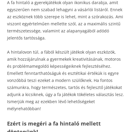
A fa hintaló a gyerekjátékok olyan ikonikus darabja, amit
egyszerűen nem szabad lehagyni a vásárlói listáról. Ennek
az eszköznek több szerepe is lehet, mint a szórakozás. Ami
viszont egyértelműen mellette szól, az a maximális szintű
természetessége, valamint az alapanyagából adódó
jelentős tartóssága.
A hintalovon túl, a fából készült játékok olyan eszközök,
amik hozzájárulnak a gyermekek kreativitásának, motoros
és problémamegoldó képességeiknek fejlesztéséhez.
Emellett fenntarthatóságuk és esztétikai értékük is egyre
vonzóbbá teszi ezeket a modern szülőknek. Ha fontos
számunkra, hogy természetes, tartós és fejlesztő játékokat
adjunk a kicsiknek, úgy a fa játékok tökéletes választás lesz.
Ismerjük meg az ezekben lévő lehetőségeket
mélyrehatóbban!
Ezért is megéri a fa hintaló mellett
döntenünk!