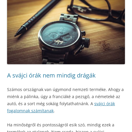
A svájci órák nem mindig drágák
Számos országnak van úgymond nemzeti terméke. Ahogy a
miénk a pálinka, úgy a franciáké a pezsgő, a németeké az
autó, és a sort még sokáig folytathatnánk. A
svájci órák
fogalomnak számítanak
.
Ha minőségről és pontosságról esik szó, mindig ezek a
termékek az etalonok. Nem csoda, hiszen a svájci