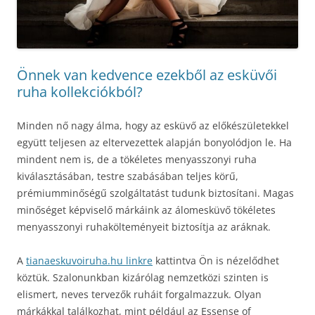
Önnek van kedvence ezekből az esküvői
ruha kollekciókból?
Minden nő nagy álma, hogy az esküvő az előkészületekkel
együtt teljesen az eltervezettek alapján bonyolódjon le. Ha
mindent nem is, de a tökéletes menyasszonyi ruha
kiválasztásában, testre szabásában teljes körű,
prémiumminőségű szolgáltatást tudunk biztosítani. Magas
minőséget képviselő márkáink az álomesküvő tökéletes
menyasszonyi ruhakölteményeit biztosítja az aráknak.
A
tianaeskuvoiruha.hu linkre
kattintva Ön is nézelődhet
köztük. Szalonunkban kizárólag nemzetközi szinten is
elismert, neves tervezők ruháit forgalmazzuk. Olyan
márkákkal találkozhat, mint például az Essense of