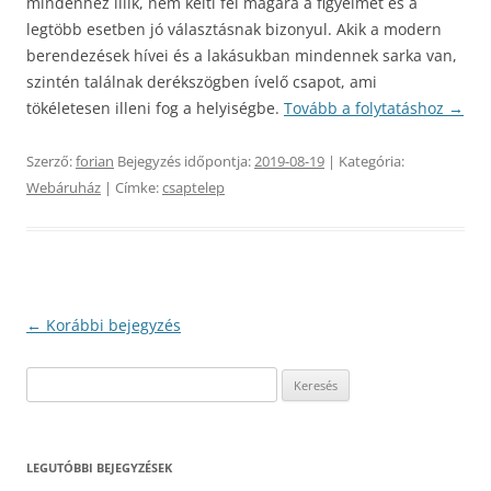
mindenhez illik, nem kelti fel magára a figyelmet és a
legtöbb esetben jó választásnak bizonyul. Akik a modern
berendezések hívei és a lakásukban mindennek sarka van,
szintén találnak derékszögben ívelő csapot, ami
tökéletesen illeni fog a helyiségbe.
Tovább a folytatáshoz
→
Szerző:
forian
Bejegyzés időpontja:
2019-08-19
| Kategória:
Webáruház
| Címke:
csaptelep
Bejegyzés
←
Korábbi bejegyzés
navigáció
Keresés:
LEGUTÓBBI BEJEGYZÉSEK