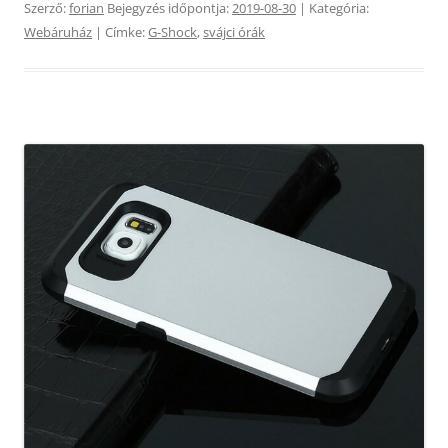
Szerző:
forian
Bejegyzés időpontja:
2019-08-30
| Kategória:
Webáruház
| Címke:
G-Shock
,
svájci órák