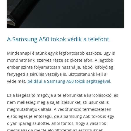
A Samsung A50 tokok védik a telefont
Mindennapi életünk egyik legfontosabb eszköze, úgy is
mondhatnánk, szerves része az okostelefon. A legtöbb
ember szinte folyamatosan használja, ebből kifolyólag
fenyegeti a sérülés veszélye is. Biztosítanunk kell a
védelmét,
például a Samsung A50 tokok segítségével
.
Ez a kiegészítő megóvja a telefonunkat a karcolásoktól és
nem mellesleg még a saját ízlésünket, stílusunkat is
megmutathatjuk általa. A védőfunkció természetesen
elsődleges jelentőségű, de a Samsung A50 tokok is egy
olyan iparág szülöttei, ahol fontos, hogy a vásárlók
megtalálják a megfelelő öltözetet az eszközüknek.