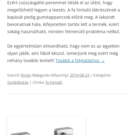
Ezért csúszásgátló peremmel látták el az ülést, hogy
megelőzhető legyen a leesés. A fa hintaló lábrészének a
kopását pedig gumitappancsok előzik meg. A lakozott
bevonatnak hála, kifejezetten tartós lett a termék, ezért
sokáig használható, minden felmerülő probléma nélkül.
De egyértelműen elmondható, hogy nem ez az egyetlen
olyan játék, ami fából készül. Ismerjünk meg ezért még
néhány további kivitelt!
Tovább a folytatáshoz
→
Szerző:
forian
Bejegyzés időpontja:
2019-08-23
| Kategória:
Szolgáltatás
| Címke:
fa hintaló