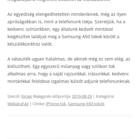
Az egyediség elengedhetetlen mindenkinek, még az ilyen
apróságokban is, mint a telefonunk tokja. Szeretjük, ha a
kedvenc színünkben, egy általunk kedvelt mintával
kiegészítve találjuk meg a Samsung A50 tokok között a
készülékünkhöz valót.
A választék ugyan hatalmas, de akinek még ez sem elég, az
kidíszítheti. Egy egyszerű műanyag vagy szilikon tok
alkalmas arra, hogy a saját rajzunkkal, írásunkkal, kedvenc
mintánkkal feldobva izgalmas külsőt adjunk telefonunknak.
Szerző:
forian
Bejegyzés időpontja:
2019-08-29
| Kategória:
Webáruház
| Címke:
iPhone tok
,
Samsung A50 tokok