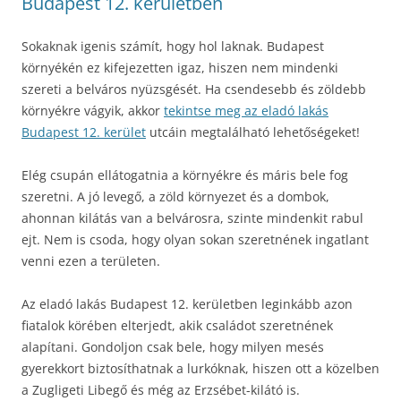
Budapest 12. kerületben
Sokaknak igenis számít, hogy hol laknak. Budapest
környékén ez kifejezetten igaz, hiszen nem mindenki
szereti a belváros nyüzsgését. Ha csendesebb és zöldebb
környékre vágyik, akkor
tekintse meg az eladó lakás
Budapest 12. kerület
utcáin megtalálható lehetőségeket!
Elég csupán ellátogatnia a környékre és máris bele fog
szeretni. A jó levegő, a zöld környezet és a dombok,
ahonnan kilátás van a belvárosra, szinte mindenkit rabul
ejt. Nem is csoda, hogy olyan sokan szeretnének ingatlant
venni ezen a területen.
Az eladó lakás Budapest 12. kerületben leginkább azon
fiatalok körében elterjedt, akik családot szeretnének
alapítani. Gondoljon csak bele, hogy milyen mesés
gyerekkort biztosíthatnak a lurkóknak, hiszen ott a közelben
a Zugligeti Libegő és még az Erzsébet-kilátó is.