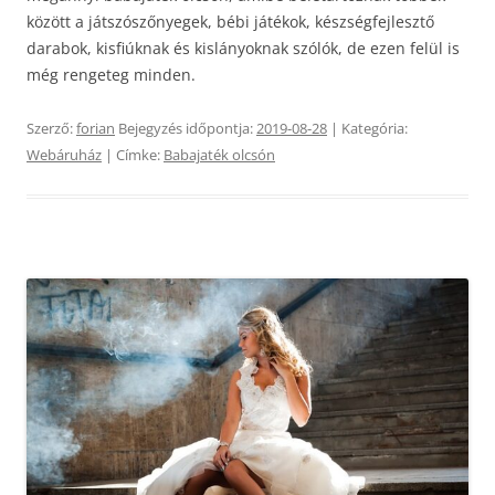
között a játszószőnyegek, bébi játékok, készségfejlesztő
darabok, kisfiúknak és kislányoknak szólók, de ezen felül is
még rengeteg minden.
Szerző:
forian
Bejegyzés időpontja:
2019-08-28
| Kategória:
Webáruház
| Címke:
Babajaték olcsón