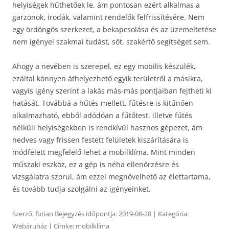
helyiségek hűthetőek le, ám pontosan ezért alkalmas a
garzonok, irodák, valamint rendelők felfrissítésére. Nem
egy ördöngös szerkezet, a bekapcsolása és az üzemeltetése
nem igényel szakmai tudást, sőt, szakértő segítséget sem.
Ahogy a nevében is szerepel, ez egy mobilis készülék,
ezáltal könnyen áthelyezhető egyik területről a másikra,
vagyis igény szerint a lakás más-más pontjaiban fejtheti ki
hatását. Továbbá a hűtés mellett, fűtésre is kitűnően
alkalmazható, ebből adódóan a fűtőtest, illetve fűtés
nélküli helyiségekben is rendkívül hasznos gépezet, ám
nedves vagy frissen festett felületek kiszárítására is
módfelett megfelelő lehet a mobilklíma. Mint minden
műszaki eszköz, ez a gép is néha ellenőrzésre és
vizsgálatra szorul, ám ezzel megnövelhető az élettartama,
és tovább tudja szolgálni az igényeinket.
Szerző:
forian
Bejegyzés időpontja:
2019-08-28
| Kategória:
Webáruház
| Címke:
mobilklíma