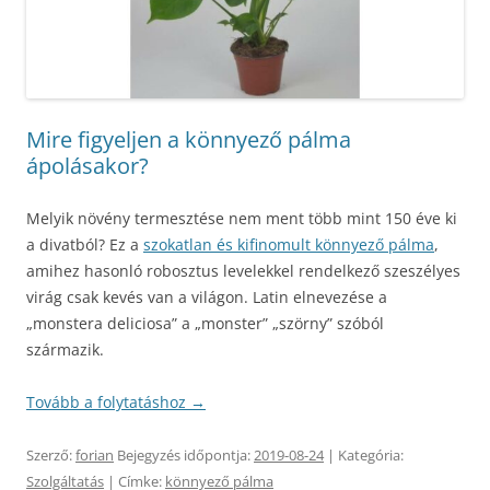
Mire figyeljen a könnyező pálma
ápolásakor?
Melyik növény termesztése nem ment több mint 150 éve ki
a divatból? Ez a
szokatlan és kifinomult könnyező pálma
,
amihez hasonló robosztus levelekkel rendelkező szeszélyes
virág csak kevés van a világon. Latin elnevezése a
„monstera deliciosa” a „monster” „szörny” szóból
származik.
Tovább a folytatáshoz
→
Szerző:
forian
Bejegyzés időpontja:
2019-08-24
| Kategória:
Szolgáltatás
| Címke:
könnyező pálma