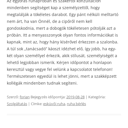
Az egyórás ruhapróbán és szakértői konzultáción
mindenben segítséget kap a személyzettől, hogy
megtalálják a tökéletes darabot. Egy pánt nélküli melltartó
nem árt, ha van Önnél, de a cipőről nem kell
gondoskodnia, mert a dobogók tökéletesen pótolják azt a
próbán. Itt a menyasszonyok olyan fontos információkat is
kapnak, mint az, hogy hány kísérővel érkezzen a szalonba.
A túl sok „tanácsadó” káoszt idézhet elő, így jobb, ha egy-
két olyan személlyel érkezik, akik stílusát, személyiségét a
lehető legjobban ismerik. Kérjen időpontot a honlapon
keresztül vagy vegye fel velünk a kapcsolatot telefonon!
Természetesen egyedül is lehet jönni, mert a szakképzett
kollégák mindenben tudnak segíteni.
Szerző:
forian
Bejegyzés időpontja:
2019-08-28
| Kategória:
Szolgáltatás
| Címke:
esküvői ruha
,
ruha bérlés