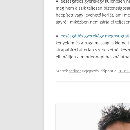
A leesésgátlós gyerekágy különösen ha
még nem alszik teljesen biztonságosan
beépített vagy levehető korlát, ami me
ágyról, miközben nem zárja el teljese
A
leesésgátlós gyerekágy megnyugtatj
kényelem és a rugalmasság is kiemelt 
strapabíró bútorlap szerkezetből készül
ellenálljon a mindennapi használatna
Szerző:
seditor
Bejegyzés időpontja:
2026-0