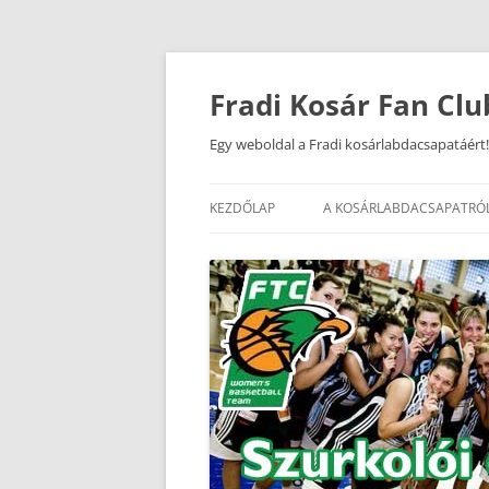
Kilépés
a
tartalomba
Fradi Kosár Fan Clu
Egy weboldal a Fradi kosárlabdacsapatáért!
KEZDŐLAP
A KOSÁRLABDACSAPATRÓ