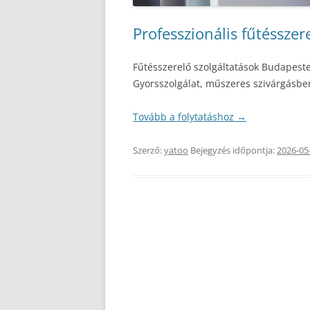
Professzionális fűtésszere
Fűtésszerelő szolgáltatások Budapesten
Gyorsszolgálat, műszeres szivárgásbe
Tovább a folytatáshoz
→
Szerző:
yatoo
Bejegyzés időpontja:
2026-05