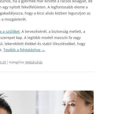
sznos, ha a gyermek már kinőtte a rácsos kiságyat, de
 egy nyitott fekvőfelületen. A legfontosabb eleme a
gakadályozza, hogy a kicsi alvás közben leguruljon az
n a mozgásterét.
a a szülőket
. A tervezésénél, a biztonság mellett, a
szerepet kap. A legtöbb modell masszív fa vagy
, lekerekített élekkel és stabil illesztésekkel, hogy
k.
Tovább a folytatáshoz
→
5-29
| Kategória:
Webáruház