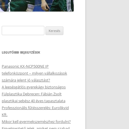
Keresés:
LEGUTÓBBI BEJEGYZÉSEK
Panasonic KX-NCP500NE IP
telefonközpont – milyen vállalkozások
számára jelent jó választást?
A leesésgátlós gyerekágy biztonságos
Fülplasztika Debrecen: Fábián Zsolt
plasztikai sebész 40 éves tapasztalata
Professzionális fűtésszerelés: Eurolikvid
Kft.
Mikor kell gyermekszemészhez fordulni?
Figyelmeztető jelek, amiket nem szabad