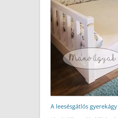
A leesésgátlós gyerekágy