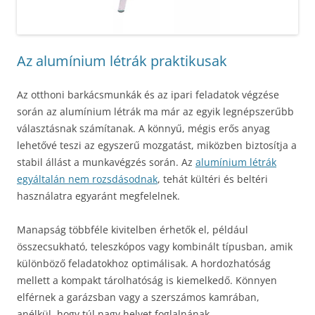
Az alumínium létrák praktikusak
Az otthoni barkácsmunkák és az ipari feladatok végzése
során az alumínium létrák ma már az egyik legnépszerűbb
választásnak számítanak. A könnyű, mégis erős anyag
lehetővé teszi az egyszerű mozgatást, miközben biztosítja a
stabil állást a munkavégzés során. Az
alumínium létrák
egyáltalán nem rozsdásodnak
, tehát kültéri és beltéri
használatra egyaránt megfelelnek.
Manapság többféle kivitelben érhetők el, például
összecsukható, teleszkópos vagy kombinált típusban, amik
különböző feladatokhoz optimálisak. A hordozhatóság
mellett a kompakt tárolhatóság is kiemelkedő. Könnyen
elférnek a garázsban vagy a szerszámos kamrában,
anélkül, hogy túl nagy helyet foglalnának.