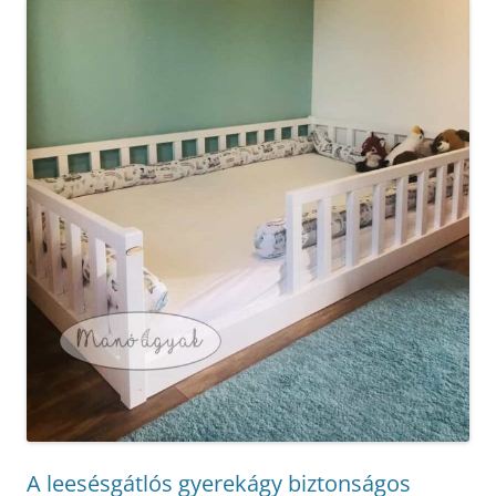
A leesésgátlós gyerekágy biztonságos