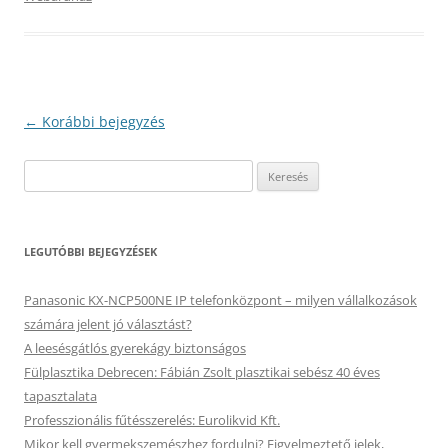
Bejegyzés
←
Korábbi bejegyzés
navigáció
Keresés:
LEGUTÓBBI BEJEGYZÉSEK
Panasonic KX-NCP500NE IP telefonközpont – milyen vállalkozások
számára jelent jó választást?
A leesésgátlós gyerekágy biztonságos
Fülplasztika Debrecen: Fábián Zsolt plasztikai sebész 40 éves
tapasztalata
Professzionális fűtésszerelés: Eurolikvid Kft.
Mikor kell gyermekszemészhez fordulni? Figyelmeztető jelek,