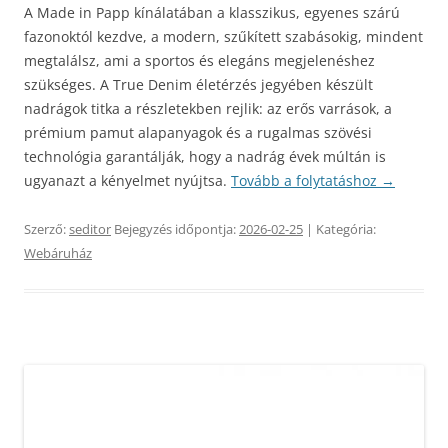
A Made in Papp kínálatában a klasszikus, egyenes szárú
fazonoktól kezdve, a modern, szűkített szabásokig, mindent
megtalálsz, ami a sportos és elegáns megjelenéshez
szükséges. A True Denim életérzés jegyében készült
nadrágok titka a részletekben rejlik: az erős varrások, a
prémium pamut alapanyagok és a rugalmas szövési
technológia garantálják, hogy a nadrág évek múltán is
ugyanazt a kényelmet nyújtsa.
Tovább a folytatáshoz
→
Szerző:
seditor
Bejegyzés időpontja:
2026-02-25
| Kategória:
Webáruház