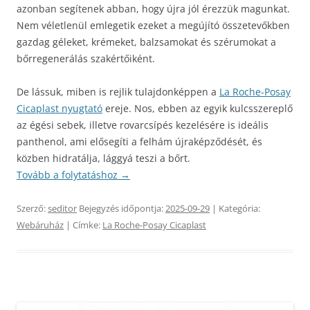
azonban segítenek abban, hogy újra jól érezzük magunkat.
Nem véletlenül emlegetik ezeket a megújító összetevőkben
gazdag géleket, krémeket, balzsamokat és szérumokat a
bőrregenerálás szakértőiként.
De lássuk, miben is rejlik tulajdonképpen a
La Roche-Posay
Cicaplast nyugtató
ereje. Nos, ebben az egyik kulcsszereplő
az égési sebek, illetve rovarcsípés kezelésére is ideális
panthenol, ami elősegíti a felhám újraképződését, és
közben hidratálja, lággyá teszi a bőrt.
Tovább a folytatáshoz
→
Szerző:
seditor
Bejegyzés időpontja:
2025-09-29
| Kategória:
Webáruház
| Címke:
La Roche-Posay Cicaplast