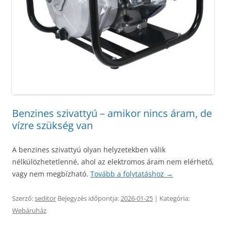
Benzines szivattyú – amikor nincs áram, de
vízre szükség van
A benzines szivattyú olyan helyzetekben válik
nélkülözhetetlenné, ahol az elektromos áram nem elérhető,
vagy nem megbízható.
Tovább a folytatáshoz
→
Szerző:
seditor
Bejegyzés időpontja:
2026-01-25
| Kategória:
Webáruház