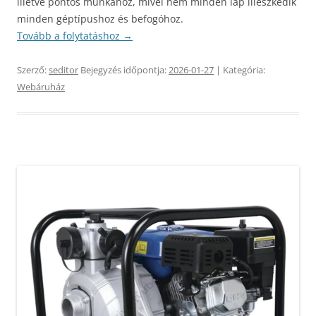
illetve pontos munkához, mivel nem minden lap illeszkedik
minden géptípushoz és befogóhoz.
Tovább a folytatáshoz
→
Szerző:
seditor
Bejegyzés időpontja:
2026-01-27
| Kategória:
Webáruház