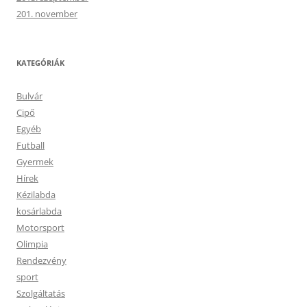
201. november
KATEGÓRIÁK
Bulvár
Cipő
Egyéb
Futball
Gyermek
Hírek
Kézilabda
kosárlabda
Motorsport
Olimpia
Rendezvény
sport
Szolgáltatás