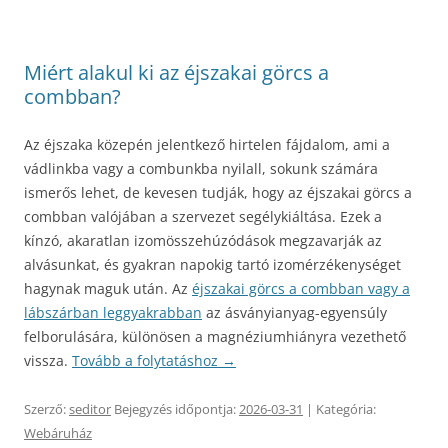
Miért alakul ki az éjszakai görcs a
combban?
Az éjszaka közepén jelentkező hirtelen fájdalom, ami a
vádlinkba vagy a combunkba nyilall, sokunk számára
ismerős lehet, de kevesen tudják, hogy az éjszakai görcs a
combban valójában a szervezet segélykiáltása. Ezek a
kínzó, akaratlan izomösszehúzódások megzavarják az
alvásunkat, és gyakran napokig tartó izomérzékenységet
hagynak maguk után. Az
éjszakai görcs a combban vagy a
lábszárban leggyakrabban
az ásványianyag-egyensúly
felborulására, különösen a magnéziumhiányra vezethető
vissza.
Tovább a folytatáshoz
→
Szerző:
seditor
Bejegyzés időpontja:
2026-03-31
| Kategória:
Webáruház