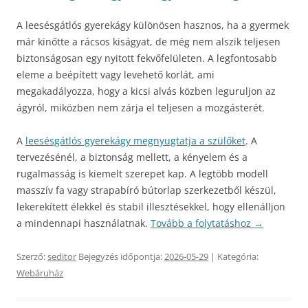
A leesésgátlós gyerekágy különösen hasznos, ha a gyermek
már kinőtte a rácsos kiságyat, de még nem alszik teljesen
biztonságosan egy nyitott fekvőfelületen. A legfontosabb
eleme a beépített vagy levehető korlát, ami
megakadályozza, hogy a kicsi alvás közben leguruljon az
ágyról, miközben nem zárja el teljesen a mozgásterét.
A
leesésgátlós gyerekágy megnyugtatja a szülőket
. A
tervezésénél, a biztonság mellett, a kényelem és a
rugalmasság is kiemelt szerepet kap. A legtöbb modell
masszív fa vagy strapabíró bútorlap szerkezetből készül,
lekerekített élekkel és stabil illesztésekkel, hogy ellenálljon
a mindennapi használatnak.
Tovább a folytatáshoz
→
Szerző:
seditor
Bejegyzés időpontja:
2026-05-29
| Kategória:
Webáruház