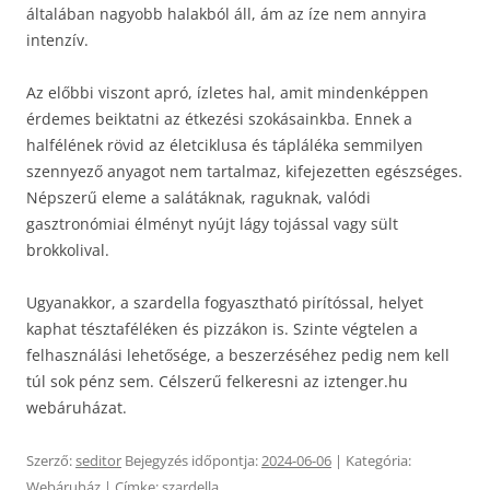
általában nagyobb halakból áll, ám az íze nem annyira
intenzív.
Az előbbi viszont apró, ízletes hal, amit mindenképpen
érdemes beiktatni az étkezési szokásainkba. Ennek a
halfélének rövid az életciklusa és tápláléka semmilyen
szennyező anyagot nem tartalmaz, kifejezetten egészséges.
Népszerű eleme a salátáknak, raguknak, valódi
gasztronómiai élményt nyújt lágy tojással vagy sült
brokkolival.
Ugyanakkor, a szardella fogyasztható pirítóssal, helyet
kaphat tésztaféléken és pizzákon is. Szinte végtelen a
felhasználási lehetősége, a beszerzéséhez pedig nem kell
túl sok pénz sem. Célszerű felkeresni az iztenger.hu
webáruházat.
Szerző:
seditor
Bejegyzés időpontja:
2024-06-06
| Kategória:
Webáruház
| Címke:
szardella