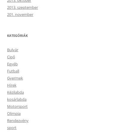
2013. október
2013. szeptember
201. november
KATEGÓRIÁK
Bulvár
Cipő
Egyéb
Futball
Gyermek
Hírek
Kézilabda
kosárlabda
Motorsport
Olimpia
Rendezvény
sport