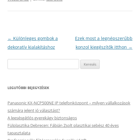
Bejegyzés
←
Különleges gombok a
Ezek most a legnépszerűbb
navigáció
dekoratív kialakításhoz
konzol kiegészítők itthon
→
Keresés:
LEGUTÓBBI BEJEGYZÉSEK
Panasonic KX-NCP500NE IP telefonközpont – milyen vállalkozások
számára jelent jó választást?
A leesésgátlós gyerekágy biztonságos
Fülplasztika Debrecen: Fábián Zsolt plasztikai sebész 40 éves
tapasztalata