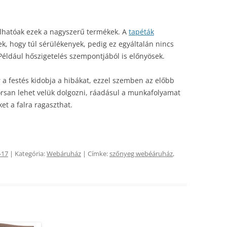
hatóak ezek a nagyszerű termékek. A
tapéták
k, hogy túl sérülékenyek, pedig ez egyáltalán nincs
. Például hőszigetelés szempontjából is előnyösek.
r a festés kidobja a hibákat, ezzel szemben az előbb
yorsan lehet velük dolgozni, ráadásul a munkafolyamat
ket a falra ragaszthat.
-17
| Kategória:
Webáruház
| Címke:
szőnyeg webéáruház
,