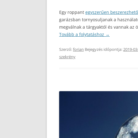
Egy roppant
egyszerűen beszerezhető 
garázsban tornyosuljanak a használat
megválnak a tárgyaktól és vannak az ö
Tovább a folytatáshoz
→
Szerző:
forian
Bejegyzés időpontja:
2019-03
szekrény