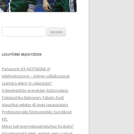
Keresés:
LEGUTÓBBI BEJEGYZÉSEK
Panasonic KX-NCP500NE IP
telefonközpont – milyen vállalkozások
számára jelent jó választást?
A leesésgátlós gyerekágy biztonságos
Fülplasztika Debrecen: Fábián Zsolt
plasztikai sebész 40 éves tapasztalata
Professzionális fűtésszerelés: Eurolikvid
Kft.
Mikor kell gyermekszemészhez fordulni?
Figyelmeztető jelek, amiket nem szabad