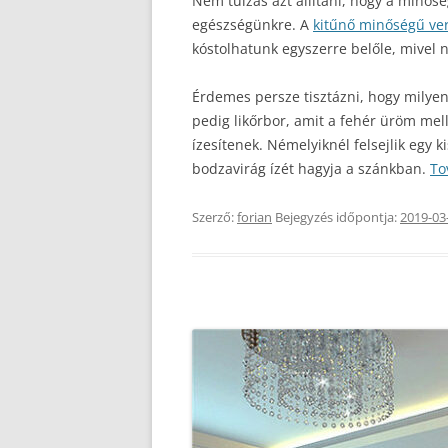
Nem túlzás azt állítani, hogy a minősé
egészségünkre. A
kitűnő minőségű ve
kóstolhatunk egyszerre belőle, mivel 
Érdemes persze tisztázni, hogy milyen 
pedig likőrbor, amit a fehér üröm mel
ízesítenek. Némelyiknél felsejlik egy 
bodzavirág ízét hagyja a szánkban.
To
Szerző:
forian
Bejegyzés időpontja:
2019-03