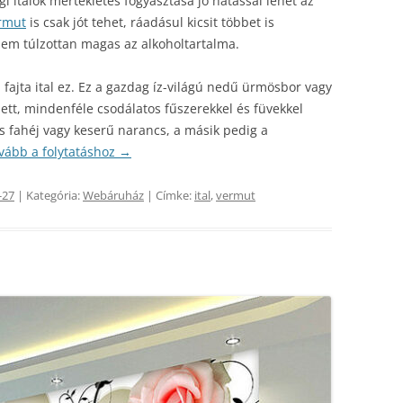
gi italok mértékletes fogyasztása jó hatással lehet az
rmut
is csak jót tehet, ráadásul kicsit többet is
nem túlzottan magas az alkoholtartalma.
fajta ital ez. Ez a gazdag íz-világú nedű ürmösbor vagy
lett, mindenféle csodálatos fűszerekkel és füvekkel
kis fahéj vagy keserű narancs, a másik pedig a
vább a folytatáshoz
→
-27
| Kategória:
Webáruház
| Címke:
ital
,
vermut