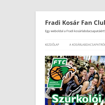
Kilépés
a
tartalomba
Fradi Kosár Fan Clu
Egy weboldal a Fradi kosárlabdacsapatáért!
KEZDŐLAP
A KOSÁRLABDACSAPATRÓ