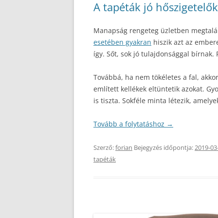
A tapéták jó hőszigetelők
Manapság rengeteg üzletben megtalál
esetében gyakran
hiszik azt az embere
így. Sőt, sok jó tulajdonsággal bírnak
Továbbá, ha nem tökéletes a fal, akko
említett kellékek eltüntetik azokat. G
is tiszta. Sokféle minta létezik, amelye
Tovább a folytatáshoz
→
Szerző:
forian
Bejegyzés időpontja:
2019-03
tapéták