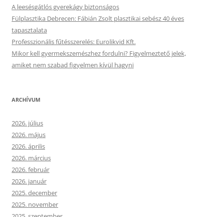
A leesésgátlós gyerekágy biztonságos
Fülplasztika Debrecen: Fábián Zsolt plasztikai sebész 40 éves
tapasztalata
Professzionális fűtésszerelés: Eurolikvid Kft.
Mikor kell gyermekszemészhez fordulni? Figyelmeztető jelek,
amiket nem szabad figyelmen kívül hagyni
ARCHÍVUM
2026. július
2026. május
2026. április
2026. március
2026. február
2026. január
2025. december
2025. november
2025. szeptember