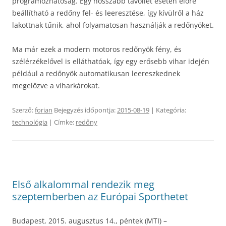
programozhatóság. Egy hosszabb távollét esetén előre
beállítható a redőny fel- és leeresztése, így kívülről a ház
lakottnak tűnik, ahol folyamatosan használják a redőnyöket.
Ma már ezek a modern motoros redőnyök fény, és
szélérzékelővel is elláthatóak, így egy erősebb vihar idején
például a redőnyök automatikusan leereszkednek
megelőzve a viharkárokat.
Szerző:
forian
Bejegyzés időpontja:
2015-08-19
| Kategória:
technológia
| Címke:
redőny
Első alkalommal rendezik meg
szeptemberben az Európai Sporthetet
Budapest, 2015. augusztus 14., péntek (MTI) –