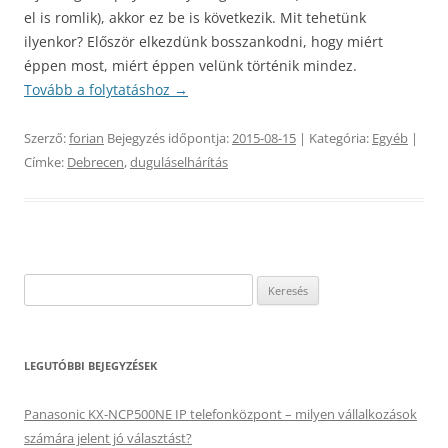
el is romlik), akkor ez be is következik. Mit tehetünk
ilyenkor? Először elkezdünk bosszankodni, hogy miért
éppen most, miért éppen velünk történik mindez.
Tovább a folytatáshoz
→
Szerző:
forian
Bejegyzés időpontja:
2015-08-15
| Kategória:
Egyéb
|
Címke:
Debrecen
,
duguláselhárítás
Keresés:
LEGUTÓBBI BEJEGYZÉSEK
Panasonic KX-NCP500NE IP telefonközpont – milyen vállalkozások
számára jelent jó választást?