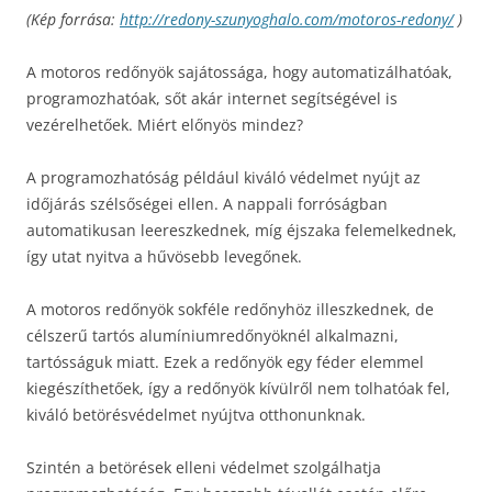
(Kép forrása:
http://redony-szunyoghalo.com/motoros-redony/
)
A motoros redőnyök sajátossága, hogy automatizálhatóak,
programozhatóak, sőt akár internet segítségével is
vezérelhetőek. Miért előnyös mindez?
A programozhatóság például kiváló védelmet nyújt az
időjárás szélsőségei ellen. A nappali forróságban
automatikusan leereszkednek, míg éjszaka felemelkednek,
így utat nyitva a hűvösebb levegőnek.
A motoros redőnyök sokféle redőnyhöz illeszkednek, de
célszerű tartós alumíniumredőnyöknél alkalmazni,
tartósságuk miatt. Ezek a redőnyök egy féder elemmel
kiegészíthetőek, így a redőnyök kívülről nem tolhatóak fel,
kiváló betörésvédelmet nyújtva otthonunknak.
Szintén a betörések elleni védelmet szolgálhatja