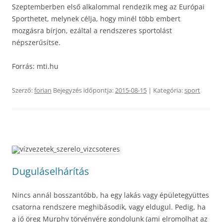
Szeptemberben első alkalommal rendezik meg az Európai
Sporthetet, melynek célja, hogy minél több embert
mozgásra bírjon, ezáltal a rendszeres sportolást
népszerűsítse.
Forrás: mti.hu
Szerző:
forian
Bejegyzés időpontja:
2015-08-15
| Kategória:
sport
Duguláselhárítás
Nincs annál bosszantóbb, ha egy lakás vagy épületegyüttes
csatorna rendszere meghibásodik, vagy eldugul. Pedig, ha
a jó öreg Murphy törvényére gondolunk (ami elromolhat az