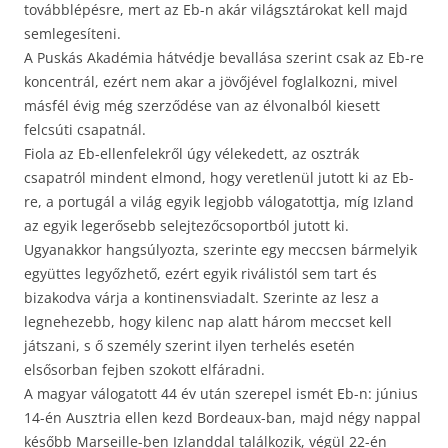
továbblépésre, mert az Eb-n akár világsztárokat kell majd
semlegesíteni.
A Puskás Akadémia hátvédje bevallása szerint csak az Eb-re
koncentrál, ezért nem akar a jövőjével foglalkozni, mivel
másfél évig még szerződése van az élvonalból kiesett
felcsúti csapatnál.
Fiola az Eb-ellenfelekről úgy vélekedett, az osztrák
csapatról mindent elmond, hogy veretlenül jutott ki az Eb-
re, a portugál a világ egyik legjobb válogatottja, míg Izland
az egyik legerősebb selejtezőcsoportból jutott ki.
Ugyanakkor hangsúlyozta, szerinte egy meccsen bármelyik
együttes legyőzhető, ezért egyik riválistól sem tart és
bizakodva várja a kontinensviadalt. Szerinte az lesz a
legnehezebb, hogy kilenc nap alatt három meccset kell
játszani, s ő személy szerint ilyen terhelés esetén
elsősorban fejben szokott elfáradni.
A magyar válogatott 44 év után szerepel ismét Eb-n: június
14-én Ausztria ellen kezd Bordeaux-ban, majd négy nappal
később Marseille-ben Izlanddal találkozik, végül 22-én