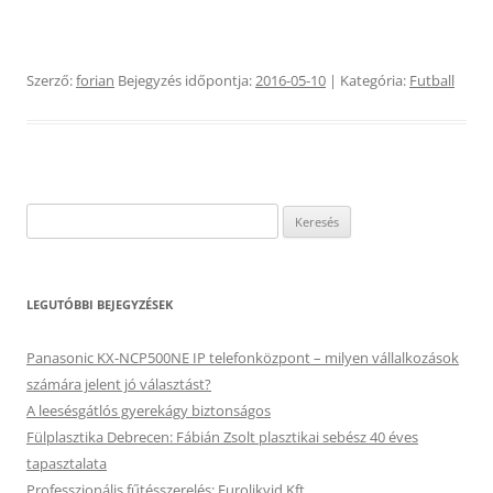
Szerző:
forian
Bejegyzés időpontja:
2016-05-10
| Kategória:
Futball
Keresés:
LEGUTÓBBI BEJEGYZÉSEK
Panasonic KX-NCP500NE IP telefonközpont – milyen vállalkozások
számára jelent jó választást?
A leesésgátlós gyerekágy biztonságos
Fülplasztika Debrecen: Fábián Zsolt plasztikai sebész 40 éves
tapasztalata
Professzionális fűtésszerelés: Eurolikvid Kft.