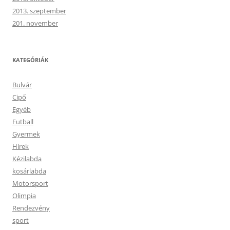
2013. szeptember
201. november
KATEGÓRIÁK
Bulvár
Cipő
Egyéb
Futball
Gyermek
Hírek
Kézilabda
kosárlabda
Motorsport
Olimpia
Rendezvény
sport