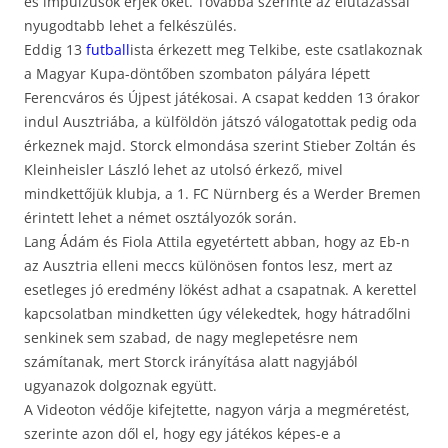
és impulzusok érjék őket. Továbbá szerinte az elutazással
nyugodtabb lehet a felkészülés.
Eddig 13
futball
ista érkezett meg Telkibe, este csatlakoznak
a Magyar Kupa-döntőben szombaton pályára lépett
Ferencváros és Újpest játékosai. A csapat kedden 13 órakor
indul Ausztriába, a külföldön játszó válogatottak pedig oda
érkeznek majd. Storck elmondása szerint Stieber Zoltán és
Kleinheisler László lehet az utolsó érkező, mivel
mindkettőjük klubja, a 1. FC Nürnberg és a Werder Bremen
érintett lehet a német osztályozók során.
Lang Ádám és Fiola Attila egyetértett abban, hogy az Eb-n
az Ausztria elleni meccs különösen fontos lesz, mert az
esetleges jó eredmény lökést adhat a csapatnak. A kerettel
kapcsolatban mindketten úgy vélekedtek, hogy hátradőlni
senkinek sem szabad, de nagy meglepetésre nem
számítanak, mert Storck irányítása alatt nagyjából
ugyanazok dolgoznak együtt.
A Videoton védője kifejtette, nagyon várja a megméretést,
szerinte azon dől el, hogy egy játékos képes-e a