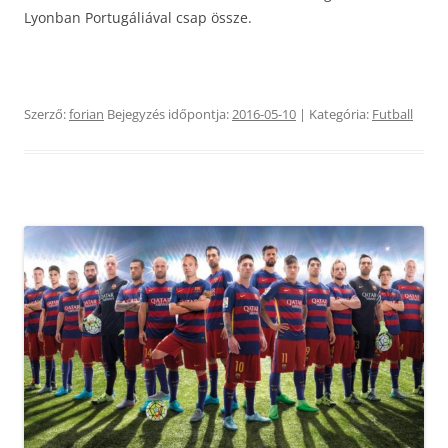
Lyonban Portugáliával csap össze.
Szerző:
forian
Bejegyzés időpontja:
2016-05-10
| Kategória:
Futball