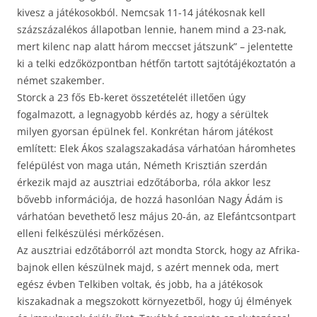
kivesz a játékosokból. Nemcsak 11-14 játékosnak kell
százszázalékos állapotban lennie, hanem mind a 23-nak,
mert kilenc nap alatt három meccset játszunk” – jelentette
ki a telki edzőközpontban hétfőn tartott sajtótájékoztatón a
német szakember.
Storck a 23 fős Eb-keret összetételét illetően úgy
fogalmazott, a legnagyobb kérdés az, hogy a sérültek
milyen gyorsan épülnek fel. Konkrétan három játékost
említett: Elek Ákos szalagszakadása várhatóan háromhetes
felépülést von maga után, Németh Krisztián szerdán
érkezik majd az ausztriai edzőtáborba, róla akkor lesz
bővebb információja, de hozzá hasonlóan Nagy Ádám is
várhatóan bevethető lesz május 20-án, az Elefántcsontpart
elleni felkészülési mérkőzésen.
Az ausztriai edzőtáborról azt mondta Storck, hogy az Afrika-
bajnok ellen készülnek majd, s azért mennek oda, mert
egész évben Telkiben voltak, és jobb, ha a játékosok
kiszakadnak a megszokott környezetből, hogy új élmények