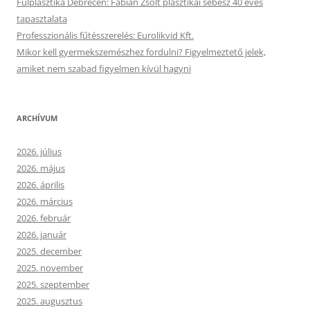
Fülplasztika Debrecen: Fábián Zsolt plasztikai sebész 40 éves
tapasztalata
Professzionális fűtésszerelés: Eurolikvid Kft.
Mikor kell gyermekszemészhez fordulni? Figyelmeztető jelek,
amiket nem szabad figyelmen kívül hagyni
ARCHÍVUM
2026. július
2026. május
2026. április
2026. március
2026. február
2026. január
2025. december
2025. november
2025. szeptember
2025. augusztus