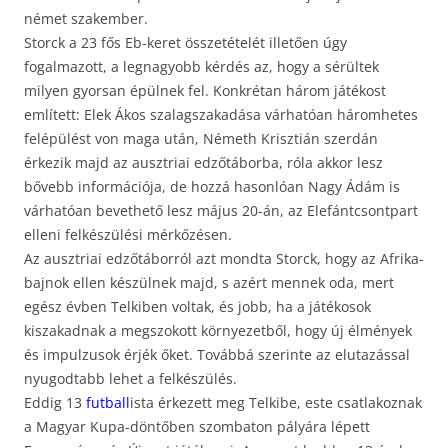
német szakember.
Storck a 23 fős Eb-keret összetételét illetően úgy
fogalmazott, a legnagyobb kérdés az, hogy a sérültek
milyen gyorsan épülnek fel. Konkrétan három játékost
említett: Elek Ákos szalagszakadása várhatóan háromhetes
felépülést von maga után, Németh Krisztián szerdán
érkezik majd az ausztriai edzőtáborba, róla akkor lesz
bővebb információja, de hozzá hasonlóan Nagy Ádám is
várhatóan bevethető lesz május 20-án, az Elefántcsontpart
elleni felkészülési mérkőzésen.
Az ausztriai edzőtáborról azt mondta Storck, hogy az Afrika-
bajnok ellen készülnek majd, s azért mennek oda, mert
egész évben Telkiben voltak, és jobb, ha a játékosok
kiszakadnak a megszokott környezetből, hogy új élmények
és impulzusok érjék őket. Továbbá szerinte az elutazással
nyugodtabb lehet a felkészülés.
Eddig 13
futball
ista érkezett meg Telkibe, este csatlakoznak
a Magyar Kupa-döntőben szombaton pályára lépett