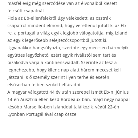
másfél évig még szerződése van az élvonalból kiesett
felcsúti csapatnál.
Fiola az Eb-ellenfelekről úgy vélekedett, az osztrák
csapatról mindent elmond, hogy veretlenül jutott ki az Eb-
re, a portugál a világ egyik legjobb válogatottja, míg Izland
az egyik legerősebb selejtezőcsoportból jutott ki.
Ugyanakkor hangsúlyozta, szerinte egy meccsen bármelyik
együttes legyőzhető, ezért egyik riválistól sem tart és
bizakodva várja a kontinensviadalt. Szerinte az lesz a
legnehezebb, hogy kilenc nap alatt három meccset kell
játszani, s ő személy szerint ilyen terhelés esetén
elsősorban fejben szokott elfáradni.
A magyar válogatott 44 év után szerepel ismét Eb-n: június
14-én Ausztria ellen kezd Bordeaux-ban, majd négy nappal
később Marseille-ben Izlanddal találkozik, végül 22-én
Lyonban Portugáliával csap össze.