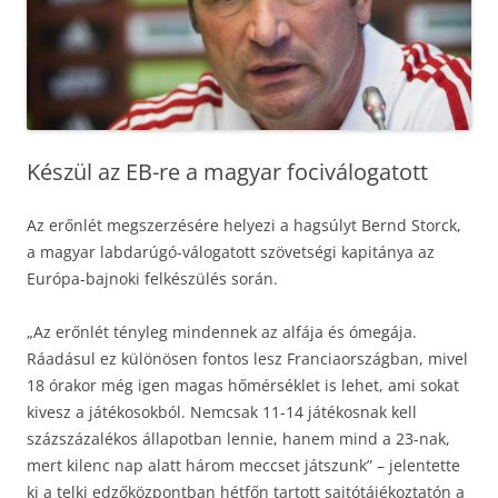
Készül az EB-re a magyar fociválogatott
Az erőnlét megszerzésére helyezi a hagsúlyt Bernd Storck,
a magyar labdarúgó-válogatott szövetségi kapitánya az
Európa-bajnoki felkészülés során.
„Az erőnlét tényleg mindennek az alfája és ómegája.
Ráadásul ez különösen fontos lesz Franciaországban, mivel
18 órakor még igen magas hőmérséklet is lehet, ami sokat
kivesz a játékosokból. Nemcsak 11-14 játékosnak kell
százszázalékos állapotban lennie, hanem mind a 23-nak,
mert kilenc nap alatt három meccset játszunk” – jelentette
ki a telki edzőközpontban hétfőn tartott sajtótájékoztatón a