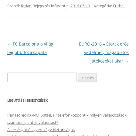
Szerző:
forian
Bejegyzés időpontja:
2016-05-10
| Kategória:
Futball
Bejegyzés
←
FC Barcelona a világ
EURO-2016 – Storck erős
navigáció
legjobb focicsapata
védelmet, magabiztos
játékosokat akar
→
Keresés:
LEGUTÓBBI BEJEGYZÉSEK
Panasonic KX-NCP500NE IP telefonközpont – milyen vállalkozások
számára jelent jó választást?
A leesésgátlós gyerekágy biztonságos