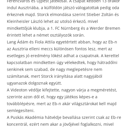
Ferencváros és Újpest játékosai. A csapat kedden 13 órakor
indul Ausztriába, a külföldön játszó válogatottak pedig oda
érkeznek majd. Storck elmondása szerint Stieber Zoltán és
Kleinheisler László lehet az utolsó érkező, mivel
mindkettőjük klubja, a 1. FC Nürnberg és a Werder Bremen
érintett lehet a német osztályozók során.
Lang Ádám és Fiola Attila egyetértett abban, hogy az Eb-n
az Ausztria elleni meccs különösen fontos lesz, mert az
esetleges jó eredmény lökést adhat a csapatnak. A kerettel
kapcsolatban mindketten úgy vélekedtek, hogy hátradőlni
senkinek sem szabad, de nagy meglepetésre nem
számítanak, mert Storck irányítása alatt nagyjából
ugyanazok dolgoznak együtt.
A Videoton védője kifejtette, nagyon várja a megméretést,
szerinte azon dől el, hogy egy játékos képes-e a
továbblépésre, mert az Eb-n akár világsztárokat kell majd
semlegesíteni.
A Puskás Akadémia hátvédje bevallása szerint csak az Eb-re
koncentrál, ezért nem akar a jövőjével foglalkozni, mivel