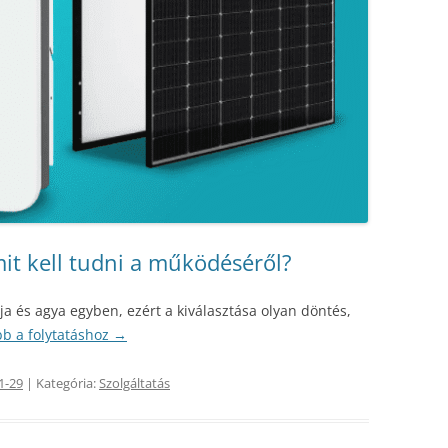
mit kell tudni a működéséről?
a és agya egyben, ezért a kiválasztása olyan döntés,
b a folytatáshoz
→
1-29
| Kategória:
Szolgáltatás