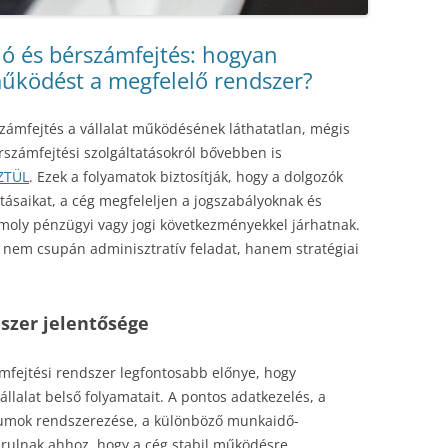
ó és bérszámfejtés: hogyan
űködést a megfelelő rendszer?
zámfejtés a vállalat működésének láthatatlan, mégis
érszámfejtési szolgáltatásokról bővebben is
ZTÜL
. Ezek a folyamatok biztosítják, hogy a dolgozók
ásaikat, a cég megfeleljen a jogszabályoknak és
omoly pénzügyi vagy jogi következményekkel járhatnak.
t nem csupán adminisztratív feladat, hanem stratégiai
szer jelentősége
ámfejtési rendszer legfontosabb előnye, hogy
állalat belső folyamatait. A pontos adatkezelés, a
mok rendszerezése, a különböző munkaidő-
árulnak ahhoz, hogy a cég stabil működésre