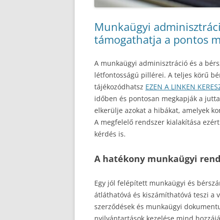
Munkaügyi adminisztráci
támogathatja a pontos m
A munkaügyi adminisztráció és a bérs
létfontosságú pillérei. A teljes körű b
tájékozódhatsz
EZEN A LINKEN KERES
időben és pontosan megkapják a juttat
elkerülje azokat a hibákat, amelyek k
A megfelelő rendszer kialakítása ezér
kérdés is.
A hatékony munkaügyi rend
Egy jól felépített munkaügyi és bérsz
átláthatóvá és kiszámíthatóvá teszi a v
szerződések és munkaügyi dokumentu
nyilvántartások kezelése mind hozzáj