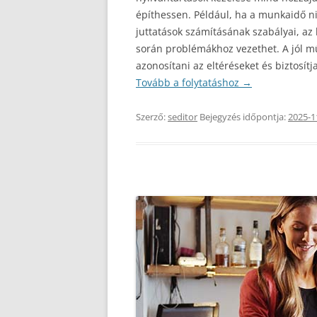
építhessen. Például, ha a munkaidő n
juttatások számításának szabályai, az
során problémákhoz vezethet. A jól m
azonosítani az eltéréseket és biztosít
Tovább a folytatáshoz
→
Szerző:
seditor
Bejegyzés időpontja:
2025-1