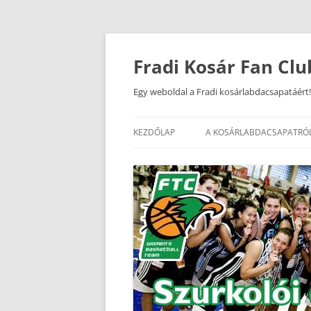
Kilépés
a
tartalomba
Fradi Kosár Fan Clu
Egy weboldal a Fradi kosárlabdacsapatáért!
KEZDŐLAP
A KOSÁRLABDACSAPATRÓ