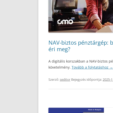
NAV-biztos pénztárgép: b
éri meg?
A digitális korszakban a NAV-biztos 
követelmény.
Tovább a folytatáshoz
→
Szerző:
seditor
Bejegyzés időpontja:
2025-1