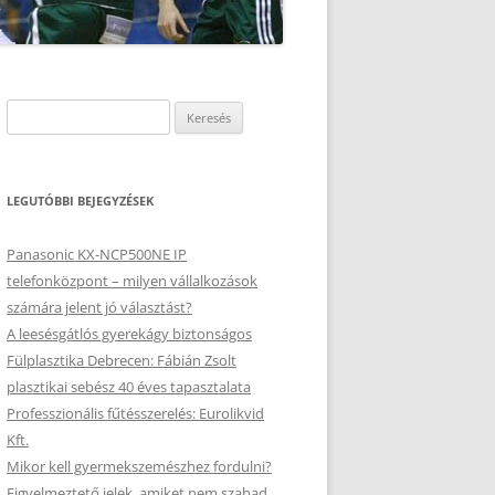
Keresés:
LEGUTÓBBI BEJEGYZÉSEK
Panasonic KX-NCP500NE IP
telefonközpont – milyen vállalkozások
számára jelent jó választást?
A leesésgátlós gyerekágy biztonságos
Fülplasztika Debrecen: Fábián Zsolt
plasztikai sebész 40 éves tapasztalata
Professzionális fűtésszerelés: Eurolikvid
Kft.
Mikor kell gyermekszemészhez fordulni?
Figyelmeztető jelek, amiket nem szabad