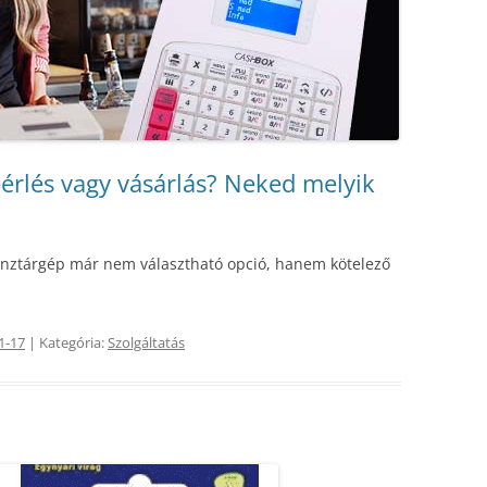
érlés vagy vásárlás? Neked melyik
pénztárgép már nem választható opció, hanem kötelező
1-17
| Kategória:
Szolgáltatás