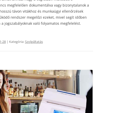
incs megfelelően dokumentálva vagy bizonytalanok a
 hosszú távon vitákhoz és munkaügyi ellenőrzések
űködő rendszer megelőzi ezeket, mivel segít időben
ja a jogszabályoknak való folyamatos megfelelést.
1-28
| Kategória:
Szolgáltatás