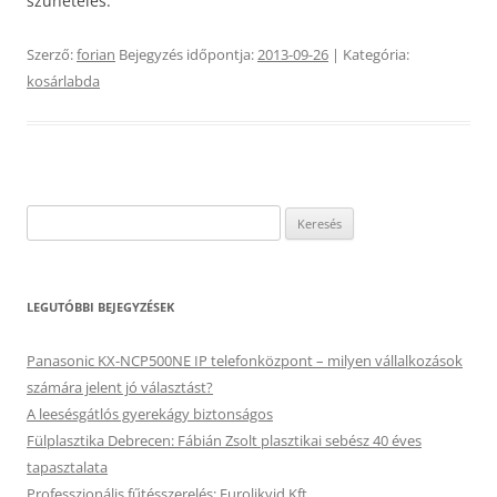
szünetelés.
Szerző:
forian
Bejegyzés időpontja:
2013-09-26
| Kategória:
kosárlabda
Keresés:
LEGUTÓBBI BEJEGYZÉSEK
Panasonic KX-NCP500NE IP telefonközpont – milyen vállalkozások
számára jelent jó választást?
A leesésgátlós gyerekágy biztonságos
Fülplasztika Debrecen: Fábián Zsolt plasztikai sebész 40 éves
tapasztalata
Professzionális fűtésszerelés: Eurolikvid Kft.