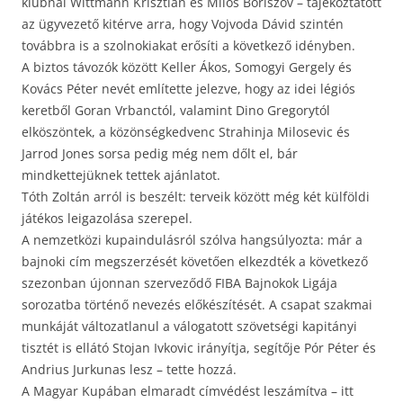
klubnál Wittmann Krisztián és Milos Boriszov – tájékoztatott
az ügyvezető kitérve arra, hogy Vojvoda Dávid szintén
továbbra is a szolnokiakat erősíti a következő idényben.
A biztos távozók között Keller Ákos, Somogyi Gergely és
Kovács Péter nevét említette jelezve, hogy az idei légiós
keretből Goran Vrbanctól, valamint Dino Gregorytól
elköszöntek, a közönségkedvenc Strahinja Milosevic és
Jarrod Jones sorsa pedig még nem dőlt el, bár
mindkettejüknek tettek ajánlatot.
Tóth Zoltán arról is beszélt: terveik között még két külföldi
játékos leigazolása szerepel.
A nemzetközi kupaindulásról szólva hangsúlyozta: már a
bajnoki cím megszerzését követően elkezdték a következő
szezonban újonnan szerveződő FIBA Bajnokok Ligája
sorozatba történő nevezés előkészítését. A csapat szakmai
munkáját változatlanul a válogatott szövetségi kapitányi
tisztét is ellátó Stojan Ivkovic irányítja, segítője Pór Péter és
Andrius Jurkunas lesz – tette hozzá.
A Magyar Kupában elmaradt címvédést leszámítva – itt