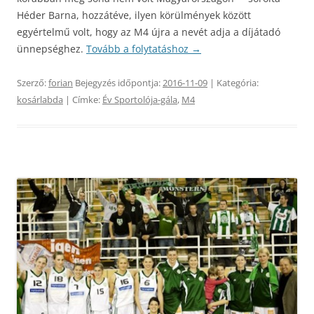
Héder Barna, hozzátéve, ilyen körülmények között
egyértelmű volt, hogy az M4 újra a nevét adja a díjátadó
ünnepséghez.
Tovább a folytatáshoz
→
Szerző:
forian
Bejegyzés időpontja:
2016-11-09
| Kategória:
kosárlabda
| Címke:
Év Sportolója-gála
,
M4