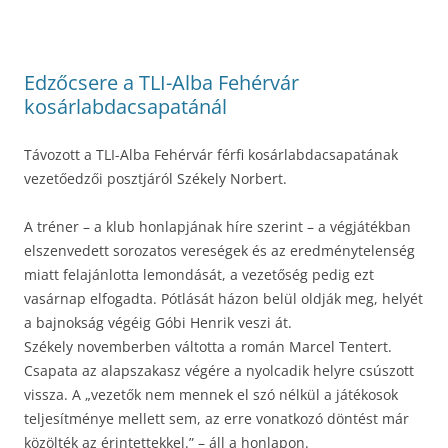
Edzőcsere a TLI-Alba Fehérvár
kosárlabdacsapatánál
Távozott a TLI-Alba Fehérvár férfi kosárlabdacsapatának
vezetőedzői posztjáról Székely Norbert.
A tréner – a klub honlapjának híre szerint – a végjátékban
elszenvedett sorozatos vereségek és az eredménytelenség
miatt felajánlotta lemondását, a vezetőség pedig ezt
vasárnap elfogadta. Pótlását házon belül oldják meg, helyét
a bajnokság végéig Góbi Henrik veszi át.
Székely novemberben váltotta a román Marcel Tentert.
Csapata az alapszakasz végére a nyolcadik helyre csúszott
vissza. A „vezetők nem mennek el szó nélkül a játékosok
teljesítménye mellett sem, az erre vonatkozó döntést már
közölték az érintettekkel.” – áll a honlapon.