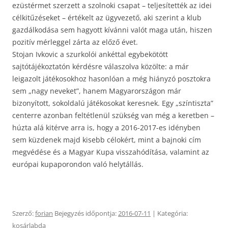
ezüstérmet szerzett a szolnoki csapat – teljesítették az idei
célkitűzéseket – értékelt az ügyvezető, aki szerint a klub
gazdálkodása sem hagyott kívánni valót maga után, hiszen
pozitív mérleggel zárta az előző évet.
Stojan Ivkovic a szurkolói ankéttal egybekötött
sajtótájékoztatón kérdésre válaszolva közölte: a már
leigazolt játékosokhoz hasonlóan a még hiányzó posztokra
sem „nagy neveket”, hanem Magyarországon már
bizonyított, sokoldalú játékosokat keresnek. Egy „színtiszta”
centerre azonban feltétlenül szükség van még a keretben –
húzta alá kitérve arra is, hogy a 2016-2017-es idényben
sem küzdenek majd kisebb célokért, mint a bajnoki cím
megvédése és a Magyar Kupa visszahódítása, valamint az
európai kupaporondon való helytállás.
Szerző:
forian
Bejegyzés időpontja:
2016-07-11
| Kategória:
kosárlabda