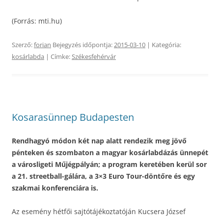
(Forrás: mti.hu)
Szerző:
forian
Bejegyzés időpontja:
2015-03-10
| Kategória:
kosárlabda
| Címke:
Székesfehérvár
Kosarasünnep Budapesten
Rendhagyó módon két nap alatt rendezik meg jövő
pénteken és szombaton a magyar kosárlabdázás ünnepét
a városligeti Műjégpályán; a program keretében kerül sor
a 21. streetball-gálára, a 3×3 Euro Tour-döntőre és egy
szakmai konferenciára is.
Az esemény hétfői sajtótájékoztatóján Kucsera József