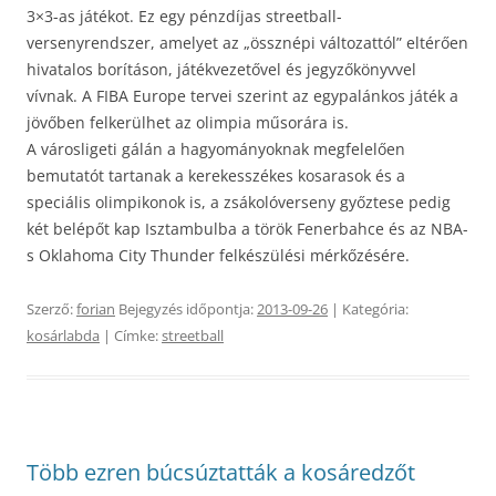
3×3-as játékot. Ez egy pénzdíjas streetball-
versenyrendszer, amelyet az „össznépi változattól” eltérően
hivatalos borításon, játékvezetővel és jegyzőkönyvvel
vívnak. A FIBA Europe tervei szerint az egypalánkos játék a
jövőben felkerülhet az olimpia műsorára is.
A városligeti gálán a hagyományoknak megfelelően
bemutatót tartanak a kerekesszékes kosarasok és a
speciális olimpikonok is, a zsákolóverseny győztese pedig
két belépőt kap Isztambulba a török Fenerbahce és az NBA-
s Oklahoma City Thunder felkészülési mérkőzésére.
Szerző:
forian
Bejegyzés időpontja:
2013-09-26
| Kategória:
kosárlabda
| Címke:
streetball
Több ezren búcsúztatták a kosáredzőt