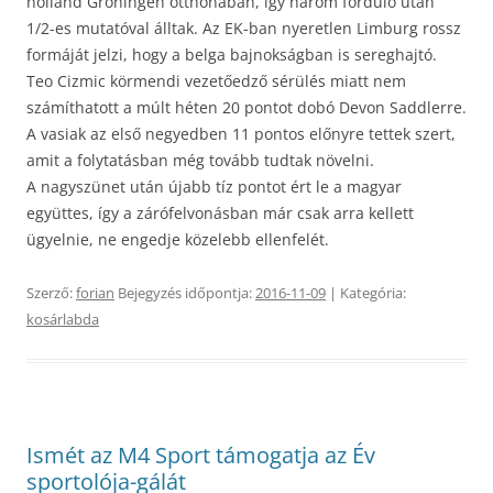
holland Groningen otthonában, így három forduló után
1/2-es mutatóval álltak. Az EK-ban nyeretlen Limburg rossz
formáját jelzi, hogy a belga bajnokságban is sereghajtó.
Teo Cizmic körmendi vezetőedző sérülés miatt nem
számíthatott a múlt héten 20 pontot dobó Devon Saddlerre.
A vasiak az első negyedben 11 pontos előnyre tettek szert,
amit a folytatásban még tovább tudtak növelni.
A nagyszünet után újabb tíz pontot ért le a magyar
együttes, így a zárófelvonásban már csak arra kellett
ügyelnie, ne engedje közelebb ellenfelét.
Szerző:
forian
Bejegyzés időpontja:
2016-11-09
| Kategória:
kosárlabda
Ismét az M4 Sport támogatja az Év
sportolója-gálát