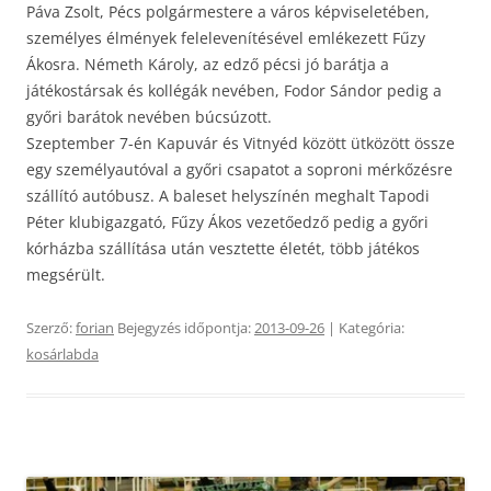
Páva Zsolt, Pécs polgármestere a város képviseletében,
személyes élmények felelevenítésével emlékezett Fűzy
Ákosra. Németh Károly, az edző pécsi jó barátja a
játékostársak és kollégák nevében, Fodor Sándor pedig a
győri barátok nevében búcsúzott.
Szeptember 7-én Kapuvár és Vitnyéd között ütközött össze
egy személyautóval a győri csapatot a soproni mérkőzésre
szállító autóbusz. A baleset helyszínén meghalt Tapodi
Péter klubigazgató, Fűzy Ákos vezetőedző pedig a győri
kórházba szállítása után vesztette életét, több játékos
megsérült.
Szerző:
forian
Bejegyzés időpontja:
2013-09-26
| Kategória:
kosárlabda