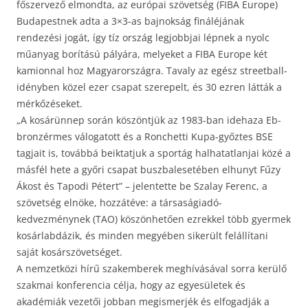
főszervező elmondta, az európai szövetség (FIBA Europe)
Budapestnek adta a 3×3-as bajnokság fináléjának
rendezési jogát, így tíz ország legjobbjai lépnek a nyolc
műanyag borítású pályára, melyeket a FIBA Europe két
kamionnal hoz Magyarországra. Tavaly az egész streetball-
idényben közel ezer csapat szerepelt, és 30 ezren látták a
mérkőzéseket.
„A kosárünnep során köszöntjük az 1983-ban idehaza Eb-
bronzérmes válogatott és a Ronchetti Kupa-győztes BSE
tagjait is, továbbá beiktatjuk a sportág halhatatlanjai közé a
másfél hete a győri csapat buszbalesetében elhunyt Fűzy
Ákost és Tapodi Pétert” – jelentette be Szalay Ferenc, a
szövetség elnöke, hozzátéve: a társaságiadó-
kedvezménynek (TAO) köszönhetően ezrekkel több gyermek
kosárlabdázik, és minden megyében sikerült felállítani
saját kosárszövetséget.
A nemzetközi hírű szakemberek meghívásával sorra kerülő
szakmai konferencia célja, hogy az egyesületek és
akadémiák vezetői jobban megismerjék és elfogadják a