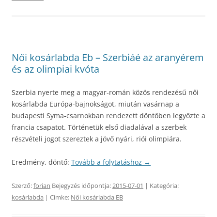
Női kosárlabda Eb – Szerbiáé az aranyérem
és az olimpiai kvóta
Szerbia nyerte meg a magyar-román közös rendezésű női
kosárlabda Európa-bajnokságot, miután vasárnap a
budapesti Syma-csarnokban rendezett döntőben legyőzte a
francia csapatot. Történetük első diadalával a szerbek
részvételi jogot szereztek a jövő nyári, riói olimpiára.
Eredmény, döntő:
Tovább a folytatáshoz
→
Szerző:
forian
Bejegyzés időpontja:
2015-07-01
| Kategória:
kosárlabda
| Címke:
Női kosárlabda EB