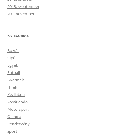
2013. szeptember
201. november
KATEGÓRIÁK
Bulvár
Cipő
Egyéb
Futball
Gyermek
Hírek
Kézilabda
kosárlabda
Motorsport
Olimpia
Rendezvény
sport