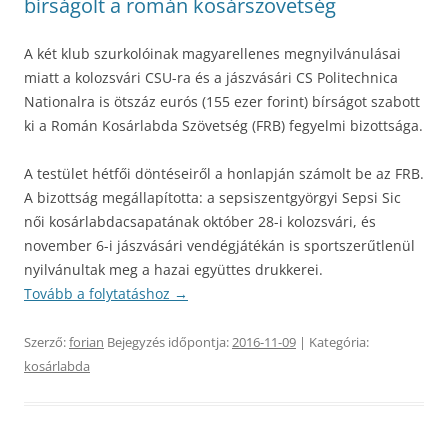
bírságolt a román kosárszövetség
A két klub szurkolóinak magyarellenes megnyilvánulásai
miatt a kolozsvári CSU-ra és a jászvásári CS Politechnica
Nationalra is ötszáz eurós (155 ezer forint) bírságot szabott
ki a Román Kosárlabda Szövetség (FRB) fegyelmi bizottsága.
A testület hétfői döntéseiről a honlapján számolt be az FRB.
A bizottság megállapította: a sepsiszentgyörgyi Sepsi Sic
női kosárlabdacsapatának október 28-i kolozsvári, és
november 6-i jászvásári vendégjátékán is sportszerűtlenül
nyilvánultak meg a hazai együttes drukkerei.
Tovább a folytatáshoz
→
Szerző:
forian
Bejegyzés időpontja:
2016-11-09
| Kategória:
kosárlabda