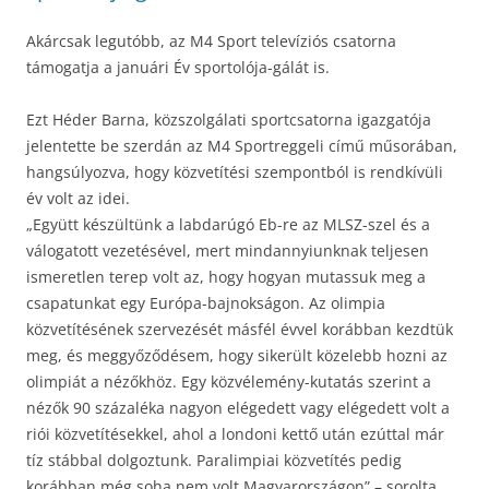
Akárcsak legutóbb, az M4 Sport televíziós csatorna
támogatja a januári Év sportolója-gálát is.
Ezt Héder Barna, közszolgálati sportcsatorna igazgatója
jelentette be szerdán az M4 Sportreggeli című műsorában,
hangsúlyozva, hogy közvetítési szempontból is rendkívüli
év volt az idei.
„Együtt készültünk a labdarúgó Eb-re az MLSZ-szel és a
válogatott vezetésével, mert mindannyiunknak teljesen
ismeretlen terep volt az, hogy hogyan mutassuk meg a
csapatunkat egy Európa-bajnokságon. Az olimpia
közvetítésének szervezését másfél évvel korábban kezdtük
meg, és meggyőződésem, hogy sikerült közelebb hozni az
olimpiát a nézőkhöz. Egy közvélemény-kutatás szerint a
nézők 90 százaléka nagyon elégedett vagy elégedett volt a
riói közvetítésekkel, ahol a londoni kettő után ezúttal már
tíz stábbal dolgoztunk. Paralimpiai közvetítés pedig
korábban még soha nem volt Magyarországon” – sorolta