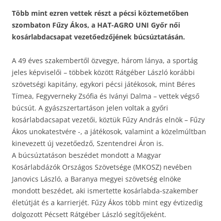
Több mint ezren vettek részt a pécsi köztemetőben
szombaton Fűzy Ákos, a HAT-AGRO UNI Győr női
kosárlabdacsapat vezetőedzőjének búcsúztatásán.
A 49 éves szakembertől özvegye, három lánya, a sportág
jeles képviselői – többek között Rátgéber László korábbi
szövetségi kapitány, egykori pécsi játékosok, mint Béres
Tímea, Fegyverneky Zsófia és Iványi Dalma – vettek végső
búcsút. A gyászszertartáson jelen voltak a győri
kosárlabdacsapat vezetői, köztük Fűzy András elnök – Fűzy
Ákos unokatestvére -, a játékosok, valamint a közelmúltban
kinevezett új vezetőedző, Szentendrei Áron is.
A búcsúztatáson beszédet mondott a Magyar
Kosárlabdázók Országos Szövetsége (MKOSZ) nevében
Janovics László, a Baranya megyei szövetség elnöke
mondott beszédet, aki ismertette kosárlabda-szakember
életútját és a karrierjét. Fűzy Ákos több mint egy évtizedig
dolgozott Pécsett Rátgéber László segítőjeként.