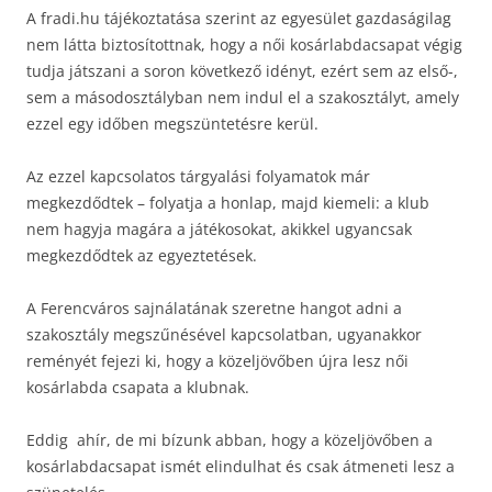
A fradi.hu tájékoztatása szerint az egyesület gazdaságilag
nem látta biztosítottnak, hogy a női kosárlabdacsapat végig
tudja játszani a soron következő idényt, ezért sem az első-,
sem a másodosztályban nem indul el a szakosztályt, amely
ezzel egy időben megszüntetésre kerül.
Az ezzel kapcsolatos tárgyalási folyamatok már
megkezdődtek – folyatja a honlap, majd kiemeli: a klub
nem hagyja magára a játékosokat, akikkel ugyancsak
megkezdődtek az egyeztetések.
A Ferencváros sajnálatának szeretne hangot adni a
szakosztály megszűnésével kapcsolatban, ugyanakkor
reményét fejezi ki, hogy a közeljövőben újra lesz női
kosárlabda csapata a klubnak.
Eddig ahír, de mi bízunk abban, hogy a közeljövőben a
kosárlabdacsapat ismét elindulhat és csak átmeneti lesz a