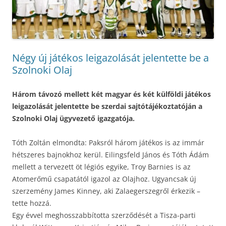
Négy új játékos leigazolását jelentette be a
Szolnoki Olaj
Három távozó mellett két magyar és két külföldi játékos
leigazolását jelentette be szerdai sajtótájékoztatóján a
Szolnoki Olaj ügyvezető igazgatója.
Tóth Zoltán elmondta: Paksról három játékos is az immár
hétszeres bajnokhoz kerül. Eilingsfeld János és Tóth Ádám
mellett a tervezett öt légiós egyike, Troy Barnies is az
Atomerőmű csapatától igazol az Olajhoz. Ugyancsak új
szerzemény James Kinney, aki Zalaegerszegről érkezik –
tette hozzá.
Egy évvel meghosszabbította szerződését a Tisza-parti