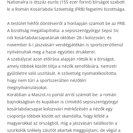
Nationalra is ötszáz eurós (155 ezer forint) bírságot szabott
ki a Román Kosárlabda Szövetség (FRB) fegyelmi bizottsága.
A testület hétfői döntéseiről a honlapján számolt be az FRB.
A bizottság megállapította: a sepsiszentgyörgyi Sepsi Sic
női kosárlabdacsapatának október 28-i kolozsvári, és
november 6-i jászvásári vendégjátékán is sportszerűtlenül
nyilvánultak meg a hazai együttes drukkerei.
A szabályzat azon előírása alapján rótták ki a bírságot,
amely többek között tiltja a nézők xenofóbiára, nemzeti
gyűlöletre való uszítását. A szövetség nyomatékosította,
hogy nem tűri a sportszerűtlen nézőtéri
megnyilvánulásokat.
Korábban a Maszol.ro portál arról számolt be: a román
bajnokságban és kupában is címvédő sepsiszentgyörgyi
kosárlabdacsapat kolozsvári mérkőzésén a nézők egy
csoportja többek között azt skandálta, hogy kifelé a
magyarokkal az országból, míg a jászvásári találkozón a
szurkolók székely zászlót akartak meggyújtani, de végül a