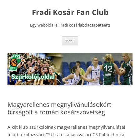
Kilépés
a
Fradi Kosár Fan Club
tartalomba
Egy weboldal a Fradi kosárlabdacsapatáért!
Menü
Magyarellenes megnyilvánulásokért
bírságolt a román kosárszövetség
A két klub szurkolóinak magyarellenes megnyilvánulásai
miatt a kolozsvári CSU-ra és a jászvásári CS Politechnica