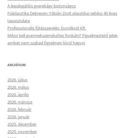
A leesésgátlós gyerekágy biztonságos
Fülplasztika Debrecen: Fábián Zsolt plasztikai sebész 40 éves
tapasztalata
Professzionális fűtésszerelés: Eurolikvid Kft.
Mikor kell gyermekszemészhez fordulni? Figyelmeztető jelek,
amiket nem szabad figyelmen kívül hagyni
ARCHÍVUM
2026. július
2026. május
2026. április
2026. március
2026. február
2026. január
2025. december
2025. november