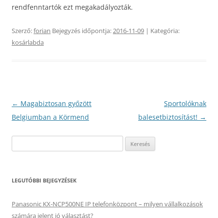
rendfenntartók ezt megakadályozták.
Szerző:
forian
Bejegyzés időpontja:
2016-11-09
| Kategória:
kosárlabda
Bejegyzés
←
Magabiztosan győzött
Sportolóknak
navigáció
Belgiumban a Körmend
balesetbiztosítást!
→
Keresés:
LEGUTÓBBI BEJEGYZÉSEK
Panasonic KX-NCP500NE IP telefonközpont – milyen vállalkozások
számára jelent jó választást?