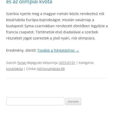
és az olimpiai kvóta
Szerbia nyerte meg a magyar-román közös rendezésű női
kosárlabda Európa-bajnokságot, miután vasárnap a
budapesti Syma-csarnokban rendezett döntőben legyőzte a
francia csapatot. Történetük első diadalával a szerbek
részvételi jogot szereztek a jövő nyári, riói olimpiára.
Eredmény, döntő:
Tovább a folytatáshoz
→
Szerző:
forian
Bejegyzés időpontja:
2015-07-01
| Kategória:
kosárlabda
| Címke:
Női kosárlabda EB
Keresés: