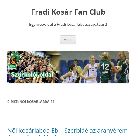
Kilépés
a
Fradi Kosár Fan Club
tartalomba
Egy weboldal a Fradi kosárlabdacsapatáért!
Menü
CÍMKE:
NŐI KOSÁRLABDA EB
Női kosárlabda Eb – Szerbiáé az aranyérem