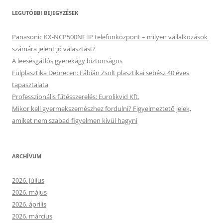
LEGUTÓBBI BEJEGYZÉSEK
Panasonic KX-NCP500NE IP telefonközpont – milyen vállalkozások
számára jelent jó választást?
A leesésgátlós gyerekágy biztonságos
Fülplasztika Debrecen: Fábián Zsolt plasztikai sebész 40 éves
tapasztalata
Professzionális fűtésszerelés: Eurolikvid Kft.
Mikor kell gyermekszemészhez fordulni? Figyelmeztető jelek,
amiket nem szabad figyelmen kívül hagyni
ARCHÍVUM
2026. július
2026. május
2026. április
2026. március