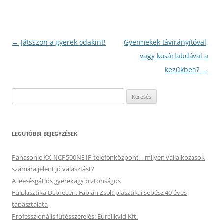
Bejegyzés
←
Játsszon a gyerek odakint!
Gyermekek távirányítóval,
navigáció
vagy kosárlabdával a
kezükben?
→
Keresés:
LEGUTÓBBI BEJEGYZÉSEK
Panasonic KX-NCP500NE IP telefonközpont – milyen vállalkozások
számára jelent jó választást?
A leesésgátlós gyerekágy biztonságos
Fülplasztika Debrecen: Fábián Zsolt plasztikai sebész 40 éves
tapasztalata
Professzionális fűtésszerelés: Eurolikvid Kft.