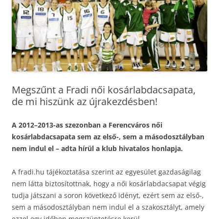
Megszűnt a Fradi női kosárlabdacsapata,
de mi hiszünk az újrakezdésben!
A 2012–2013-as szezonban a Ferencváros női
kosárlabdacsapata sem az első-, sem a másodosztályban
nem indul el – adta hírül a klub hivatalos honlapja.
A fradi.hu tájékoztatása szerint az egyesület gazdaságilag
nem látta biztosítottnak, hogy a női kosárlabdacsapat végig
tudja játszani a soron következő idényt, ezért sem az első-,
sem a másodosztályban nem indul el a szakosztályt, amely
ezzel egy időben megszüntetésre kerül.