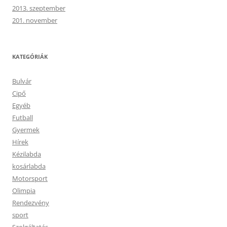
2013. szeptember
201. november
KATEGÓRIÁK
Bulvár
Cipő
Egyéb
Futball
Gyermek
Hírek
Kézilabda
kosárlabda
Motorsport
Olimpia
Rendezvény
sport