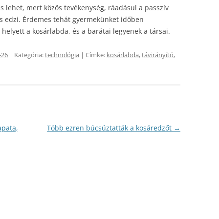
ás lehet, mert közös tevékenység, ráadásul a passzív
et is edzi. Érdemes tehát gyermekünket időben
 helyett a kosárlabda, és a barátai legyenek a társai.
-26
| Kategória:
technológia
| Címke:
kosárlabda
,
távirányító
,
apata,
Több ezren búcsúztatták a kosáredzőt
→