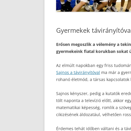
Gyermekek távirányítóva
Erősen megoszlik a vélemény a tekin
gyermekeink fiatal korukban sokat ül
Az elmúlt napokban egy friss tudomány
Sajnos a távirányítóval
ma már a gyerme
rohanó életmód, a társas kapcsolatok l
Sajnos kényszer, pedig a kutatók ered
tölt naponta a televízió előtt, akkor
matematikai képesség, romlik a szöve
cikizésének áldozatául, vélhetően ros
Érdemes tehát időben váltani és a táv