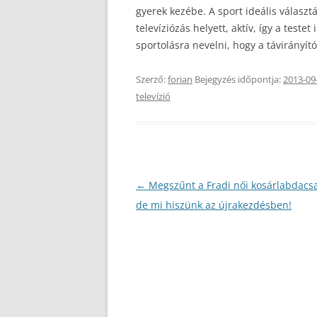
gyerek kezébe. A sport ideális választ
televíziózás helyett, aktív, így a test
sportolásra nevelni, hogy a távirányító
Szerző:
forian
Bejegyzés időpontja:
2013-09
televízió
Bejegyzés
←
Megszűnt a Fradi női kosárlabdacs
navigáció
de mi hiszünk az újrakezdésben!