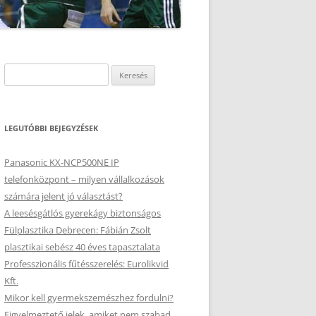
Keresés:
LEGUTÓBBI BEJEGYZÉSEK
Panasonic KX-NCP500NE IP
telefonközpont – milyen vállalkozások
számára jelent jó választást?
A leesésgátlós gyerekágy biztonságos
Fülplasztika Debrecen: Fábián Zsolt
plasztikai sebész 40 éves tapasztalata
Professzionális fűtésszerelés: Eurolikvid
Kft.
Mikor kell gyermekszemészhez fordulni?
Figyelmeztető jelek, amiket nem szabad