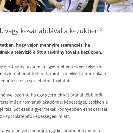
l, vagy kosárlabdával a kezükben?
tetben, hogy vajon mennyire szerencsés, ha
nek a televízió előtt a távirányítóval a kezükben.
 eredmény hívta fel a figyelmet ennek veszélyeire.
kek több időt töltenek, mint szüleikkel, ennek oka a
eépülése és a sor lehetne folytatni.
ményei szerint, ha egy gyermek két óránál több időt
 egyértelműen romlanak akadémiai képességei, csökken a
gértés. Sőt ezek a gyermekek könnyebben esnek társai
sz kapcsolatépítő képességeik miatt.
irányító helyett mondjuk egy kosárlabdát nyomni a