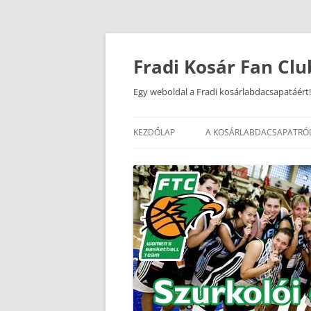
Kilépés
a
tartalomba
Fradi Kosár Fan Clu
Egy weboldal a Fradi kosárlabdacsapatáért!
KEZDŐLAP
A KOSÁRLABDACSAPATRÓ