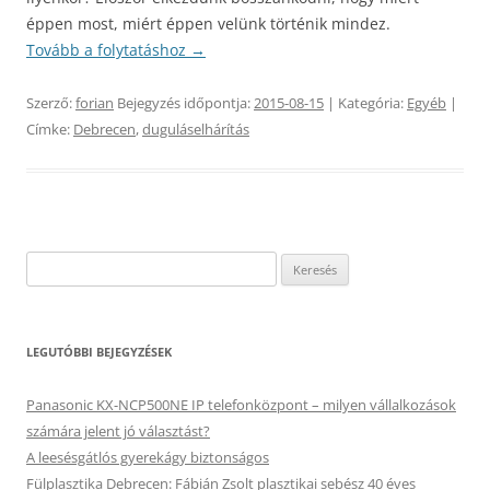
éppen most, miért éppen velünk történik mindez.
Tovább a folytatáshoz
→
Szerző:
forian
Bejegyzés időpontja:
2015-08-15
| Kategória:
Egyéb
|
Címke:
Debrecen
,
duguláselhárítás
Keresés:
LEGUTÓBBI BEJEGYZÉSEK
Panasonic KX-NCP500NE IP telefonközpont – milyen vállalkozások
számára jelent jó választást?
A leesésgátlós gyerekágy biztonságos
Fülplasztika Debrecen: Fábián Zsolt plasztikai sebész 40 éves