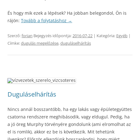
És hogy mik ezek a lépések? Ha jobban belegondol, Ön is
rájön:
Tovább a folytatáshoz
→
Szerző:
forian
Bejegyzés időpontja:
2016-07-22
| Kategória:
Egyéb
|
Címke:
dugulás megelőzése
,
duguláselhárítás
Duguláselhárítás
Nincs annál bosszantóbb, ha egy lakás vagy épületegyüttes
csatorna rendszere meghibásodik, vagy eldugul. Pedig, ha
a jó öreg Murphy törvényére gondolunk (ami elromolhat az
el is romlik), akkor ez be is következik. Mit tehetünk
ilyenkor? Először elkezdünk bosszankodni, hogy miért