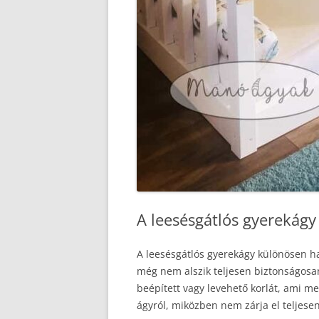
A leesésgátlós gyerekágy
A leesésgátlós gyerekágy különösen ha
még nem alszik teljesen biztonságosan
beépített vagy levehető korlát, ami me
ágyról, miközben nem zárja el teljese