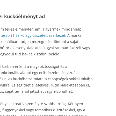
azi kuckóélményt ad
em teljes élménytér, ami a gyermek mindennapi
essori házikó ágy összetett szerkezet
. A márka
k önállóan tudjon mozogni és dönteni a saját
útor alacsony kialakítású, gyakran padlóközeli vagy
egyedül tud be- és kiszállni belőle.
i korban erősíti a magabiztosságot és a
unkcionális alapot egy erős érzelmi és vizuális
 és a kis kuckóhatás miatt, a csöppségek sokkal inkább
ukra. Ez segíthet a lefekvési rutin kialakításában is,
, saját tér, ahol játszhat vagy elvonulhat.
előnye a kreatív személyre szabhatóság. Könnyen
l, függönyökkel vagy tematikus díszítésekkel, így a