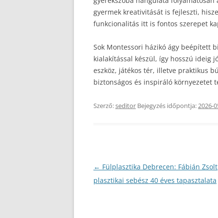
gyerekszoba hangulata folyamatosan a
gyermek kreativitását is fejleszti, his
funkcionalitás itt is fontos szerepet ka
Sok Montessori házikó ágy beépített bi
kialakítással készül, így hosszú ideig 
eszköz, játékos tér, illetve praktikus
biztonságos és inspiráló környezetet
Szerző:
seditor
Bejegyzés időpontja:
2026-0
Bejegyzés
←
Fülplasztika Debrecen: Fábián Zsolt
navigáció
plasztikai sebész 40 éves tapasztalata