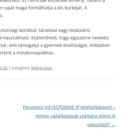
lakítható. Ez nemcsak esztétikai élmény, hanem a
zen saját maga formálhatja a kis kuckóját. A
p.
ztonsági korláttal, tárolóval vagy moduláris
jól használható. Kijelenthető, hogy egyszerre nevelési
 bútor, ami támogatja a gyermek önállóságát, miközben
 teremt a mindennapokhoz.
5-29
| Kategória:
Webáruház
Panasonic KX-NCP500NE IP telefonközpont –
milyen vállalkozások számára jelent jó
választást?
→