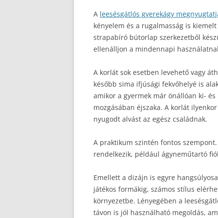
A
leesésgátlós gyerekágy megnyugtatj
kényelem és a rugalmasság is kiemelt 
strapabíró bútorlap szerkezetből készül
ellenálljon a mindennapi használatna
A korlát sok esetben levehető vagy áth
később sima ifjúsági fekvőhelyé is ala
amikor a gyermek már önállóan ki- és
mozgásában éjszaka. A korlát ilyenkor 
nyugodt alvást az egész családnak.
A praktikum szintén fontos szempont. 
rendelkezik, például ágyneműtartó fió
Emellett a dizájn is egyre hangsúlyosa
játékos formákig, számos stílus elérhe
környezetbe. Lényegében a leesésgátl
távon is jól használható megoldás, ami