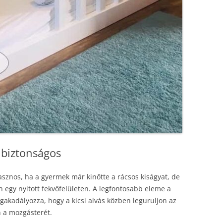
 biztonságos
sznos, ha a gyermek már kinőtte a rácsos kiságyat, de
 egy nyitott fekvőfelületen. A legfontosabb eleme a
gakadályozza, hogy a kicsi alvás közben leguruljon az
n a mozgásterét.