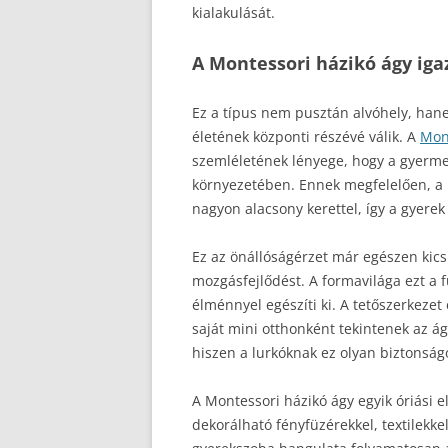
kialakulását.
A Montessori házikó ágy ig
Ez a típus nem pusztán alvóhely, han
életének központi részévé válik. A
Mont
szemléletének lényege, hogy a gyerme
környezetében. Ennek megfelelően, a b
nagyon alacsony kerettel, így a gyerek 
Ez az önállóságérzet már egészen kics
mozgásfejlődést. A formavilága ezt a f
élménnyel egészíti ki. A tetőszerkezet
saját mini otthonként tekintenek az ágy
hiszen a lurkóknak ez olyan biztonságos
A Montessori házikó ágy egyik óriási 
dekorálható fényfüzérekkel, textilekke