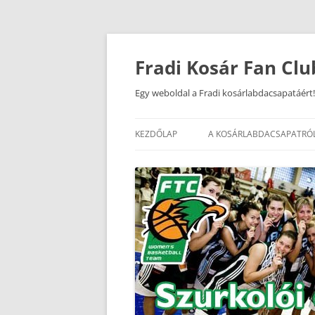
Kilépés
a
tartalomba
Fradi Kosár Fan Clu
Egy weboldal a Fradi kosárlabdacsapatáért!
KEZDŐLAP
A KOSÁRLABDACSAPATRÓ