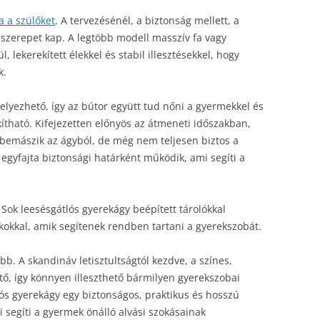
a a szülőket
. A tervezésénél, a biztonság mellett, a
szerepet kap. A legtöbb modell masszív fa vagy
, lekerekített élekkel és stabil illesztésekkel, hogy
k.
elyezhető, így az bútor együtt tud nőni a gyermekkel és
kítható. Kifejezetten előnyös az átmeneti időszakban,
 bemászik az ágyból, de még nem teljesen biztos a
egyfajta biztonsági határként működik, ami segíti a
Sok leesésgátlós gyerekágy beépített tárolókkal
kokkal, amik segítenek rendben tartani a gyerekszobát.
bb. A skandináv letisztultságtól kezdve, a színes,
tő, így könnyen illeszthető bármilyen gyerekszobai
ós gyerekágy egy biztonságos, praktikus és hosszú
 segíti a gyermek önálló alvási szokásainak