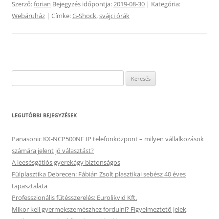
Szerző:
forian
Bejegyzés időpontja:
2019-08-30
| Kategória:
Webáruház
| Címke:
G-Shock
,
svájci órák
Keresés:
LEGUTÓBBI BEJEGYZÉSEK
Panasonic KX-NCP500NE IP telefonközpont – milyen vállalkozások
számára jelent jó választást?
A leesésgátlós gyerekágy biztonságos
Fülplasztika Debrecen: Fábián Zsolt plasztikai sebész 40 éves
tapasztalata
Professzionális fűtésszerelés: Eurolikvid Kft.
Mikor kell gyermekszemészhez fordulni? Figyelmeztető jelek,