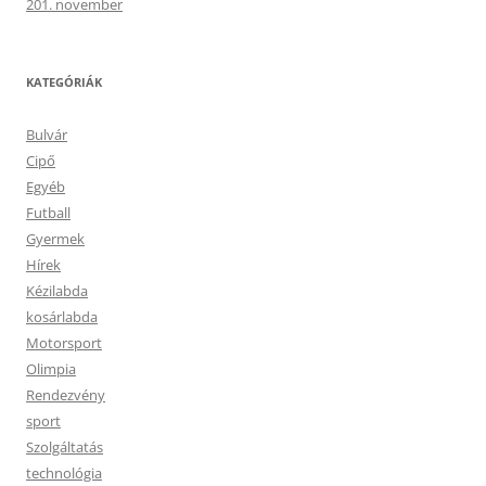
201. november
KATEGÓRIÁK
Bulvár
Cipő
Egyéb
Futball
Gyermek
Hírek
Kézilabda
kosárlabda
Motorsport
Olimpia
Rendezvény
sport
Szolgáltatás
technológia