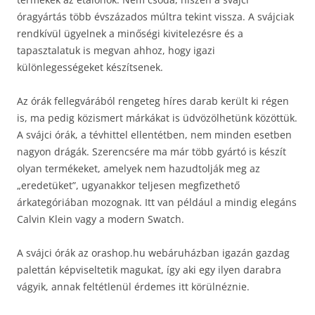
óragyártás több évszázados múltra tekint vissza. A svájciak
rendkívül ügyelnek a minőségi kivitelezésre és a
tapasztalatuk is megvan ahhoz, hogy igazi
különlegességeket készítsenek.
Az órák fellegvárából rengeteg híres darab került ki régen
is, ma pedig közismert márkákat is üdvözölhetünk közöttük.
A svájci órák, a tévhittel ellentétben, nem minden esetben
nagyon drágák. Szerencsére ma már több gyártó is készít
olyan termékeket, amelyek nem hazudtolják meg az
„eredetüket”, ugyanakkor teljesen megfizethető
árkategóriában mozognak. Itt van például a mindig elegáns
Calvin Klein vagy a modern Swatch.
A svájci órák az orashop.hu webáruházban igazán gazdag
palettán képviseltetik magukat, így aki egy ilyen darabra
vágyik, annak feltétlenül érdemes itt körülnéznie.