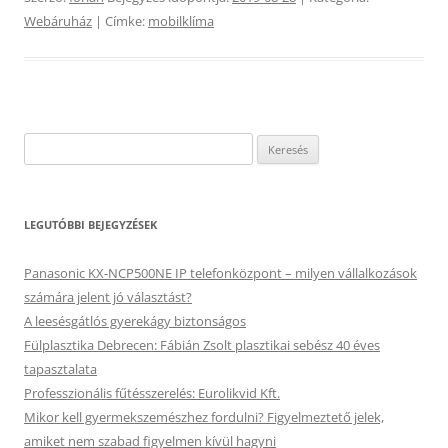
Webáruház
| Címke:
mobilklíma
Keresés:
LEGUTÓBBI BEJEGYZÉSEK
Panasonic KX-NCP500NE IP telefonközpont – milyen vállalkozások
számára jelent jó választást?
A leesésgátlós gyerekágy biztonságos
Fülplasztika Debrecen: Fábián Zsolt plasztikai sebész 40 éves
tapasztalata
Professzionális fűtésszerelés: Eurolikvid Kft.
Mikor kell gyermekszemészhez fordulni? Figyelmeztető jelek,
amiket nem szabad figyelmen kívül hagyni