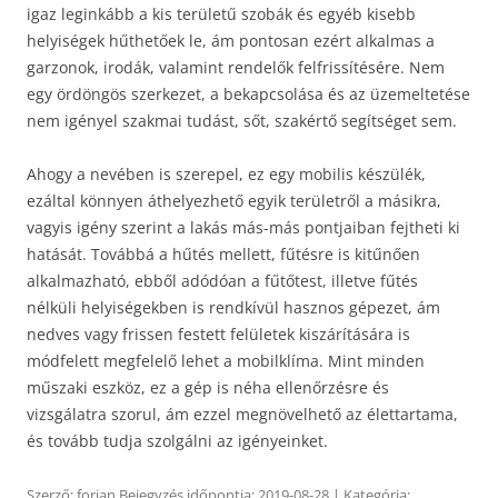
igaz leginkább a kis területű szobák és egyéb kisebb
helyiségek hűthetőek le, ám pontosan ezért alkalmas a
garzonok, irodák, valamint rendelők felfrissítésére. Nem
egy ördöngös szerkezet, a bekapcsolása és az üzemeltetése
nem igényel szakmai tudást, sőt, szakértő segítséget sem.
Ahogy a nevében is szerepel, ez egy mobilis készülék,
ezáltal könnyen áthelyezhető egyik területről a másikra,
vagyis igény szerint a lakás más-más pontjaiban fejtheti ki
hatását. Továbbá a hűtés mellett, fűtésre is kitűnően
alkalmazható, ebből adódóan a fűtőtest, illetve fűtés
nélküli helyiségekben is rendkívül hasznos gépezet, ám
nedves vagy frissen festett felületek kiszárítására is
módfelett megfelelő lehet a mobilklíma. Mint minden
műszaki eszköz, ez a gép is néha ellenőrzésre és
vizsgálatra szorul, ám ezzel megnövelhető az élettartama,
és tovább tudja szolgálni az igényeinket.
Szerző:
forian
Bejegyzés időpontja:
2019-08-28
| Kategória: