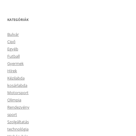
KATEGÓRIÁK
Bulvár
Cipő
Egyéb
Futball
Gyermek
Hírek
Kézilabda
kosárlabda
Motorsport
Olimpia
Rendezvény
sport
Szolgáltatás
technológia