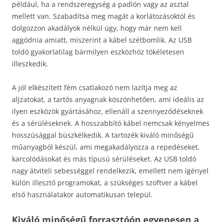
például, ha a rendszeregység a padlón vagy az asztal
mellett van. Szabadítsa meg magát a korlátozásoktól és
dolgozzon akadályok nélkül úgy, hogy már nem kell
aggódnia amiatt, miszerint a kábel szétbomlik. Az USB
toldó gyakorlatilag bármilyen eszközhöz tökéletesen
illeszkedik.
A jól elkészített fém csatlakozó nem lazítja meg az
aljzatokat, a tartós anyagnak köszönhetően, ami ideális az
ilyen eszközök gyártásához, ellenáll a szennyeződéseknek
és a sérüléseknek. A hosszabbító kábel nemcsak kényelmes
hosszúsággal büszkélkedik. A tartozék kiváló minőségű
műanyagból készül, ami megakadályozza a repedéseket,
karcolódásokat és más típusú sérüléseket. Az USB toldó
nagy átviteli sebességgel rendelkezik, emellett nem igényel
külön illesztő programokat, a szükséges szoftver a kábel
első használatakor automatikusan települ.
Kiváló minőségű forrasztóón egyenesen a