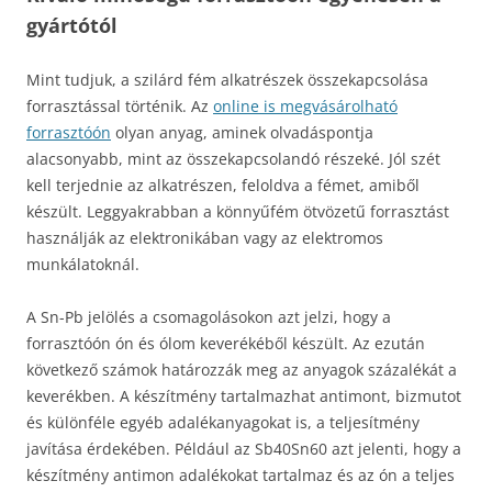
gyártótól
Mint tudjuk, a szilárd fém alkatrészek összekapcsolása
forrasztással történik. Az
online is megvásárolható
forrasztóón
olyan anyag, aminek olvadáspontja
alacsonyabb, mint az összekapcsolandó részeké. Jól szét
kell terjednie az alkatrészen, feloldva a fémet, amiből
készült. Leggyakrabban a könnyűfém ötvözetű forrasztást
használják az elektronikában vagy az elektromos
munkálatoknál.
A Sn-Pb jelölés a csomagolásokon azt jelzi, hogy a
forrasztóón ón és ólom keverékéből készült. Az ezután
következő számok határozzák meg az anyagok százalékát a
keverékben. A készítmény tartalmazhat antimont, bizmutot
és különféle egyéb adalékanyagokat is, a teljesítmény
javítása érdekében. Például az Sb40Sn60 azt jelenti, hogy a
készítmény antimon adalékokat tartalmaz és az ón a teljes