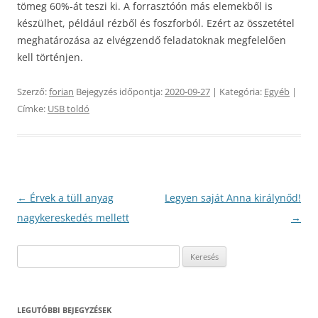
tömeg 60%-át teszi ki. A forrasztóón más elemekből is
készülhet, például rézből és foszforból. Ezért az összetétel
meghatározása az elvégzendő feladatoknak megfelelően
kell történjen.
Szerző:
forian
Bejegyzés időpontja:
2020-09-27
| Kategória:
Egyéb
|
Címke:
USB toldó
Bejegyzés
←
Érvek a tüll anyag
Legyen saját Anna királynőd!
navigáció
nagykereskedés mellett
→
Keresés:
LEGUTÓBBI BEJEGYZÉSEK