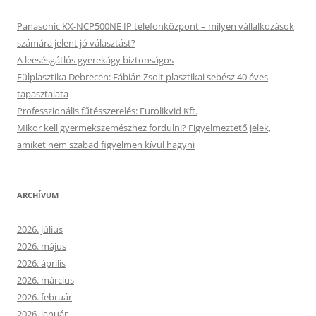
Panasonic KX-NCP500NE IP telefonközpont – milyen vállalkozások
számára jelent jó választást?
A leesésgátlós gyerekágy biztonságos
Fülplasztika Debrecen: Fábián Zsolt plasztikai sebész 40 éves
tapasztalata
Professzionális fűtésszerelés: Eurolikvid Kft.
Mikor kell gyermekszemészhez fordulni? Figyelmeztető jelek,
amiket nem szabad figyelmen kívül hagyni
ARCHÍVUM
2026. július
2026. május
2026. április
2026. március
2026. február
2026. január