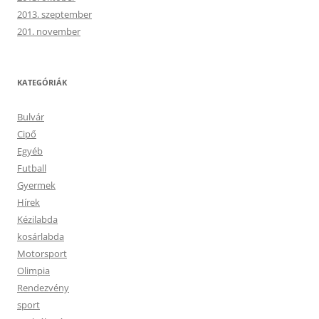
2013. szeptember
201. november
KATEGÓRIÁK
Bulvár
Cipő
Egyéb
Futball
Gyermek
Hírek
Kézilabda
kosárlabda
Motorsport
Olimpia
Rendezvény
sport