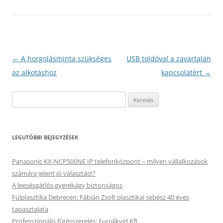
Bejegyzés
←
A horgolásminta szükséges
USB toldóval a zavartalan
navigáció
az alkotáshoz
kapcsolatért
→
Keresés:
LEGUTÓBBI BEJEGYZÉSEK
Panasonic KX-NCP500NE IP telefonközpont – milyen vállalkozások
számára jelent jó választást?
A leesésgátlós gyerekágy biztonságos
Fülplasztika Debrecen: Fábián Zsolt plasztikai sebész 40 éves
tapasztalata
Professzionális fűtésszerelés: Eurolikvid Kft.