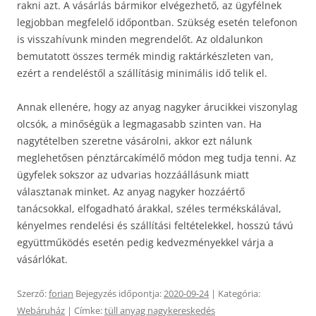
rakni azt. A vásárlás bármikor elvégezhető, az ügyfélnek
legjobban megfelelő időpontban. Szükség esetén telefonon
is visszahívunk minden megrendelőt. Az oldalunkon
bemutatott összes termék mindig raktárkészleten van,
ezért a rendeléstől a szállításig minimális idő telik el.
Annak ellenére, hogy az anyag nagyker árucikkei viszonylag
olcsók, a minőségük a legmagasabb szinten van. Ha
nagytételben szeretne vásárolni, akkor ezt nálunk
meglehetősen pénztárcakímélő módon meg tudja tenni. Az
ügyfelek sokszor az udvarias hozzáállásunk miatt
választanak minket. Az anyag nagyker hozzáértő
tanácsokkal, elfogadható árakkal, széles termékskálával,
kényelmes rendelési és szállítási feltételekkel, hosszú távú
együttműködés esetén pedig kedvezményekkel várja a
vásárlókat.
Szerző:
forian
Bejegyzés időpontja:
2020-09-24
| Kategória:
Webáruház
| Címke:
tüll anyag nagykereskedés