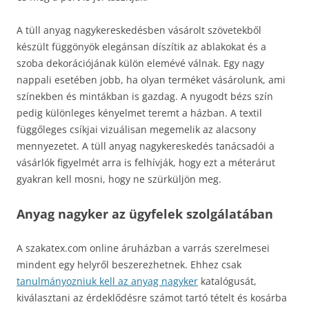
A tüll anyag nagykereskedésben vásárolt szövetekből
készült függönyök elegánsan díszítik az ablakokat és a
szoba dekorációjának külön elemévé válnak. Egy nagy
nappali esetében jobb, ha olyan terméket vásárolunk, ami
színekben és mintákban is gazdag. A nyugodt bézs szín
pedig különleges kényelmet teremt a házban. A textil
függőleges csíkjai vizuálisan megemelik az alacsony
mennyezetet. A tüll anyag nagykereskedés tanácsadói a
vásárlók figyelmét arra is felhívják, hogy ezt a méterárut
gyakran kell mosni, hogy ne szürküljön meg.
Anyag nagyker az ügyfelek szolgálatában
A szakatex.com online áruházban a varrás szerelmesei
mindent egy helyről beszerezhetnek. Ehhez csak
tanulmányozniuk kell az anyag nagyker
katalógusát,
kiválasztani az érdeklődésre számot tartó tételt és kosárba