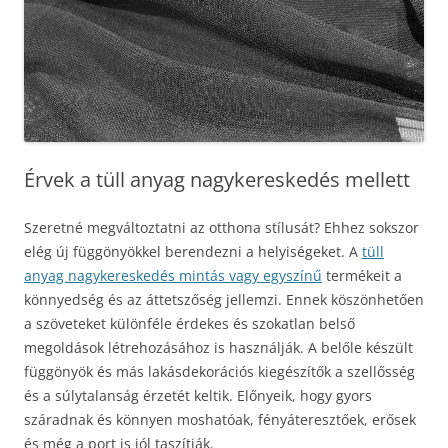
Érvek a tüll anyag nagykereskedés mellett
Szeretné megváltoztatni az otthona stílusát? Ehhez sokszor
elég új függönyökkel berendezni a helyiségeket. A
tüll
anyag nagykereskedés mintás vagy egyszínű
termékeit a
könnyedség és az áttetszőség jellemzi. Ennek köszönhetően
a szöveteket különféle érdekes és szokatlan belső
megoldások létrehozásához is használják. A belőle készült
függönyök és más lakásdekorációs kiegészítők a szellősség
és a súlytalanság érzetét keltik. Előnyeik, hogy gyors
száradnak és könnyen moshatóak, fényáteresztőek, erősek
és még a port is jól taszítják.