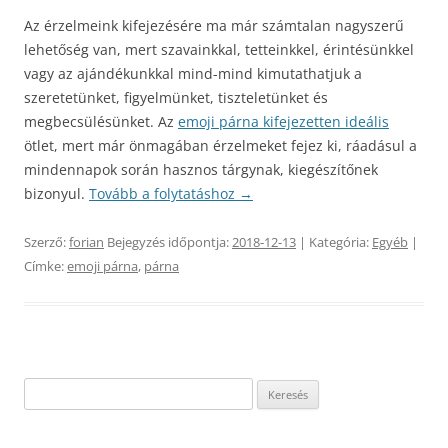
Az érzelmeink kifejezésére ma már számtalan nagyszerű
lehetőség van, mert szavainkkal, tetteinkkel, érintésünkkel
vagy az ajándékunkkal mind-mind kimutathatjuk a
szeretetünket, figyelmünket, tiszteletünket és
megbecsülésünket. Az
emoji párna kifejezetten ideális
ötlet, mert már önmagában érzelmeket fejez ki, ráadásul a
mindennapok során hasznos tárgynak, kiegészítőnek
bizonyul.
Tovább a folytatáshoz
→
Szerző:
forian
Bejegyzés időpontja:
2018-12-13
| Kategória:
Egyéb
|
Címke:
emoji párna
,
párna
Keresés: