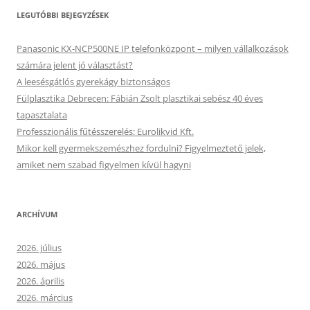
LEGUTÓBBI BEJEGYZÉSEK
Panasonic KX-NCP500NE IP telefonközpont – milyen vállalkozások
számára jelent jó választást?
A leesésgátlós gyerekágy biztonságos
Fülplasztika Debrecen: Fábián Zsolt plasztikai sebész 40 éves
tapasztalata
Professzionális fűtésszerelés: Eurolikvid Kft.
Mikor kell gyermekszemészhez fordulni? Figyelmeztető jelek,
amiket nem szabad figyelmen kívül hagyni
ARCHÍVUM
2026. július
2026. május
2026. április
2026. március