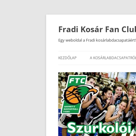
Kilépés
a
tartalomba
Fradi Kosár Fan Clu
Egy weboldal a Fradi kosárlabdacsapatáért!
KEZDŐLAP
A KOSÁRLABDACSAPATRÓ