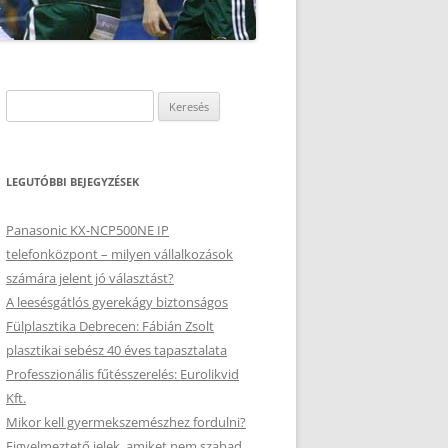
Keresés:
LEGUTÓBBI BEJEGYZÉSEK
Panasonic KX-NCP500NE IP
telefonközpont – milyen vállalkozások
számára jelent jó választást?
A leesésgátlós gyerekágy biztonságos
Fülplasztika Debrecen: Fábián Zsolt
plasztikai sebész 40 éves tapasztalata
Professzionális fűtésszerelés: Eurolikvid
Kft.
Mikor kell gyermekszemészhez fordulni?
Figyelmeztető jelek, amiket nem szabad