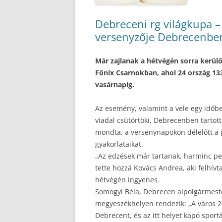
Debreceni rg világkupa 
versenyzője Debrecenbe
Már zajlanak a hétvégén sorra kerülő
Főnix Csarnokban, ahol 24 ország 13
vasárnapig.
Az esemény, valamint a vele egy időb
viadal csütörtöki, Debrecenben tartot
mondta, a versenynapokon délelőtt a j
gyakorlataikat.
„Az edzések már tartanak, harminc pe
tette hozzá Kovács Andrea, aki felhívt
hétvégén ingyenes.
Somogyi Béla, Debrecen alpolgármester
megyeszékhelyen rendezik: „A város 20
Debrecent, és az itt helyet kapó sport