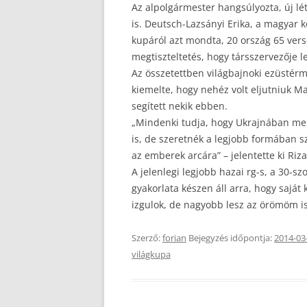
Az alpolgármester hangsúlyozta, új lé
is. Deutsch-Lazsányi Erika, a magyar k
kupáról azt mondta, 20 ország 65 vers
megtiszteltetés, hogy társszervezője l
Az összetettben világbajnoki ezüstérm
kiemelte, hogy nehéz volt eljutniuk M
segített nekik ebben.
„Mindenki tudja, hogy Ukrajnában men
is, de szeretnék a legjobb formában sz
az emberek arcára” – jelentette ki Riz
A jelenlegi legjobb hazai rg-s, a 30-
gyakorlata készen áll arra, hogy saját
izgulok, de nagyobb lesz az örömöm is,
Szerző:
forian
Bejegyzés időpontja:
2014-03
világkupa