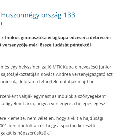
– Huszonnégy ország 133
n
 ritmikus gimnasztika világkupa edzései a debreceni
3 versenyzője méri össze tudását péntektől
en és egy helyszínen zajló MTK Kupa elnevezésű junior
t sajtótájékoztatóján Kovács Andrea versenyigazgató azt
uniorok, délután a felnőttek mutatják majd be
rcenként váltják egymást az indulók a szőnyegeken” –
a a figyelmet arra, hogy a versenyre a belépés egész
e kiemelte, nem véletlen, hogy a vk-t a hajdúsági
01-ben döntött arról, hogy a sporton keresztül
ágakat is népszerűsítsük.”