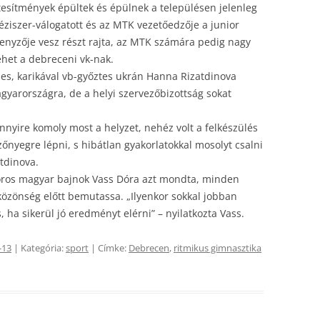
tesítmények épültek és épülnek a településen jelenleg
éziszer-válogatott és az MTK vezetőedzője a junior
enyzője vesz részt rajta, az MTK számára pedig nagy
ehet a debreceni vk-nak.
es, karikával vb-győztes ukrán Hanna Rizatdinova
agyarországra, de a helyi szervezőbizottság sokat
nyire komoly most a helyzet, nehéz volt a felkészülés
őnyegre lépni, s hibátlan gyakorlatokkal mosolyt csalni
atdinova.
szoros magyar bajnok Vass Dóra azt mondta, minden
 közönség előtt bemutassa. „Ilyenkor sokkal jobban
 ha sikerül jó eredményt elérni” – nyilatkozta Vass.
-13
| Kategória:
sport
| Címke:
Debrecen
,
ritmikus gimnasztika