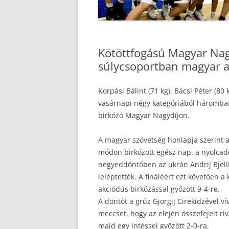
Kötöttfogású Magyar Nag
súlycsoportban magyar 
Korpási Bálint (71 kg), Bácsi Péter (80 
vasárnapi négy kategóriából háromban
birkózó Magyar Nagydíjon.
A magyar szövetség honlapja szerint a
módon birkózott egész nap, a nyolcadd
negyeddöntőben az ukrán Andrij Bjelih
leléptették. A fináléért ezt követően
akciódús birkózással győzött 9-4-re.
A döntőt a grúz Gjorgij Cirekidzével ví
meccset, hogy az elején összefejelt rivá
majd egy intéssel győzött 2-0-ra.