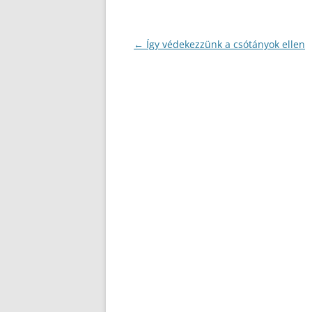
Bejegyzés
←
Így védekezzünk a csótányok ellen
navigáció