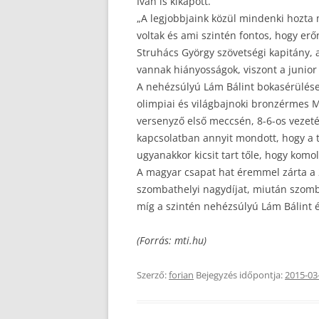
Iván is kikapott.
„A legjobbjaink közül mindenki hozta 
voltak és ami szintén fontos, hogy erő
Struhács György szövetségi kapitány, a
vannak hiányosságok, viszont a junior 
A nehézsúlyú Lám Bálint bokasérülése
olimpiai és világbajnoki bronzérmes M
versenyző első meccsén, 8-6-os vezeté
kapcsolatban annyit mondott, hogy a t
ugyanakkor kicsit tart tőle, hogy komol
A magyar csapat hat éremmel zárta a 2
szombathelyi nagydíjat, miután szomba
míg a szintén nehézsúlyú Lám Bálint é
(Forrás: mti.hu)
Szerző:
forian
Bejegyzés időpontja:
2015-03