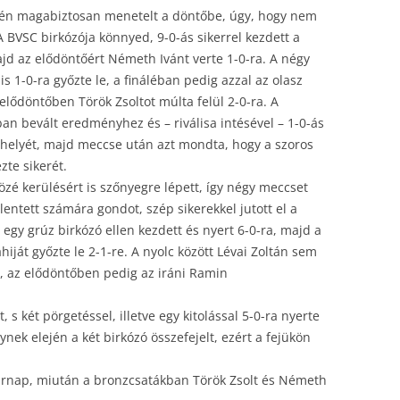
ntén magabiztosan menetelt a döntőbe, úgy, hogy nem
. A BVSC birkózója könnyed, 9-0-ás sikerrel kezdett a
jd az elődöntőért Németh Ivánt verte 1-0-ra. A négy
s 1-0-ra győzte le, a fináléban pedig azzal az olasz
 elődöntőben Török Zsoltot múlta felül 2-0-ra. A
an bevált eredményhez és – riválisa intésével – 1-0-ás
ő helyét, majd meccse után azt mondta, hogy a szoros
te sikerét.
özé kerülésért is szőnyegre lépett, így négy meccset
lentett számára gondot, szép sikerekkel jutott el a
 egy grúz birkózó ellen kezdett és nyert 6-0-ra, majd a
hiját győzte le 2-1-re. A nyolc között Lévai Zoltán sem
), az elődöntőben pedig az iráni Ramin
 s két pörgetéssel, illetve egy kitolással 5-0-ra nyerte
lynek elején a két birkózó összefejelt, ezért a fejükön
rnap, miután a bronzcsatákban Török Zsolt és Németh