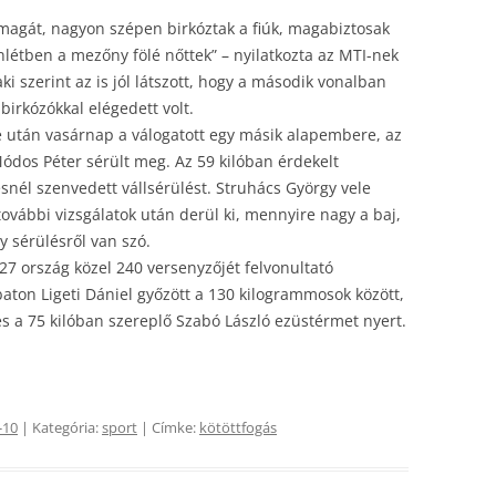
magát, nagyon szépen birkóztak a fiúk, magabiztosak
nlétben a mezőny fölé nőttek” – nyilatkozta az MTI-nek
ki szerint az is jól látszott, hogy a második vonalban
birkózókkal elégedett volt.
 után vasárnap a válogatott egy másik alapembere, az
ódos Péter sérült meg. Az 59 kilóban érdekelt
snél szenvedett vállsérülést. Struhács György vele
ovábbi vizsgálatok után derül ki, mennyire nagy a baj,
y sérülésről van szó.
7 ország közel 240 versenyzőjét felvonultató
ton Ligeti Dániel győzött a 130 kilogrammosok között,
s a 75 kilóban szereplő Szabó László ezüstérmet nyert.
-10
| Kategória:
sport
| Címke:
kötöttfogás