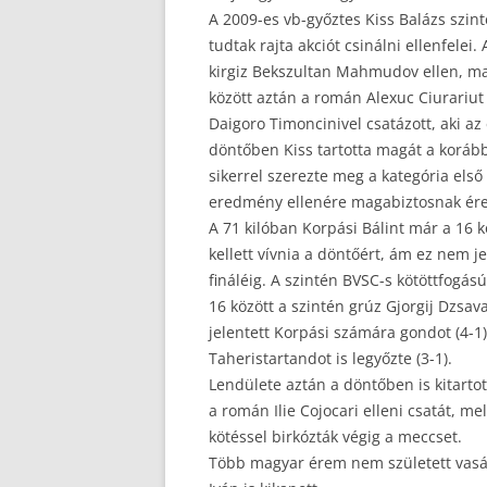
A 2009-es vb-győztes Kiss Balázs szi
tudtak rajta akciót csinálni ellenfelei
kirgiz Bekszultan Mahmudov ellen, ma
között aztán a román Alexuc Ciurariut i
Daigoro Timoncinivel csatázott, aki az
döntőben Kiss tartotta magát a korább
sikerrel szerezte meg a kategória els
eredmény ellenére magabiztosnak érez
A 71 kilóban Korpási Bálint már a 16 k
kellett vívnia a döntőért, ám ez nem je
fináléig. A szintén BVSC-s kötöttfogású
16 között a szintén grúz Gjorgij Dzsava
jelentett Korpási számára gondot (4-1
Taheristartandot is legyőzte (3-1).
Lendülete aztán a döntőben is kitartott,
a román Ilie Cojocari elleni csatát, me
kötéssel birkózták végig a meccset.
Több magyar érem nem született vasá