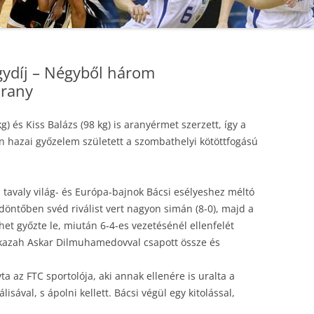
ydíj – Négyből három
arany
kg) és Kiss Balázs (98 kg) is aranyérmet szerzett, így a
 hazai győzelem született a szombathelyi kötöttfogású
 tavaly világ- és Európa-bajnok Bácsi esélyeshez méltó
öntőben svéd riválist vert nagyon simán (8-0), majd a
et győzte le, miután 6-4-es vezetésénél ellenfelét
 a kazah Askar Dilmuhamedovval csapott össze és
vta az FTC sportolója, aki annak ellenére is uralta a
lisával, s ápolni kellett. Bácsi végül egy kitolással,