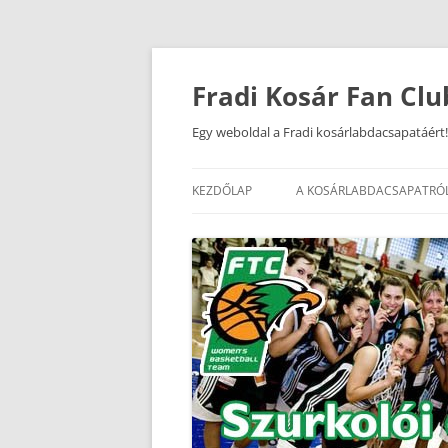
Kilépés
a
tartalomba
Fradi Kosár Fan Clu
Egy weboldal a Fradi kosárlabdacsapatáért!
KEZDŐLAP
A KOSÁRLABDACSAPATRÓ