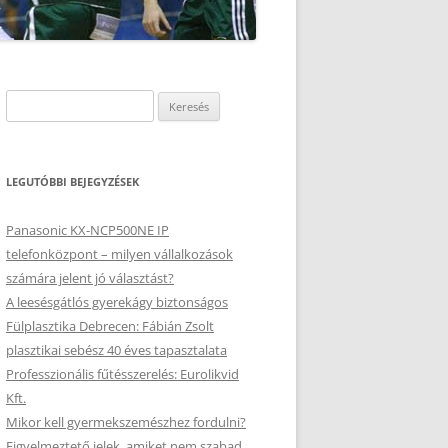
Keresés:
LEGUTÓBBI BEJEGYZÉSEK
Panasonic KX-NCP500NE IP
telefonközpont – milyen vállalkozások
számára jelent jó választást?
A leesésgátlós gyerekágy biztonságos
Fülplasztika Debrecen: Fábián Zsolt
plasztikai sebész 40 éves tapasztalata
Professzionális fűtésszerelés: Eurolikvid
Kft.
Mikor kell gyermekszemészhez fordulni?
Figyelmeztető jelek, amiket nem szabad