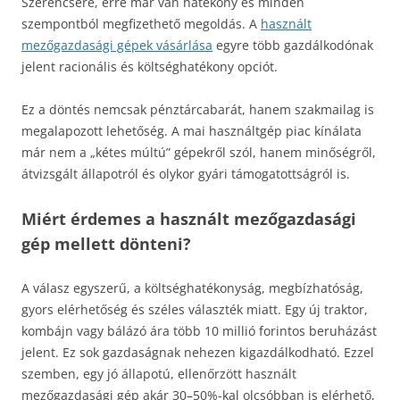
Szerencsére, erre már van hatékony és minden
szempontból megfizethető megoldás. A
használt
mezőgazdasági gépek vásárlása
egyre több gazdálkodónak
jelent racionális és költséghatékony opciót.
Ez a döntés nemcsak pénztárcabarát, hanem szakmailag is
megalapozott lehetőség. A mai használtgép piac kínálata
már nem a „kétes múltú” gépekről szól, hanem minőségről,
átvizsgált állapotról és olykor gyári támogatottságról is.
Miért érdemes a használt mezőgazdasági
gép mellett dönteni?
A válasz egyszerű, a költséghatékonyság, megbízhatóság,
gyors elérhetőség és széles választék miatt. Egy új traktor,
kombájn vagy bálázó ára több 10 millió forintos beruházást
jelent. Ez sok gazdaságnak nehezen kigazdálkodható. Ezzel
szemben, egy jó állapotú, ellenőrzött használt
mezőgazdasági gép akár 30–50%-kal olcsóbban is elérhető,