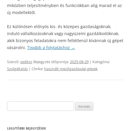
miközben teljesítményben és funkciókban alig marad el az
új modellektől.
Ez különösen előnyös kis- és közepes gazdaságoknak,
induló vállalkozásoknak vagy nagyüzemi gazdálkodóknak,
akik bizonyos feladatokra nem feltétlenül kívánnak új gépet
vásárolni.
Tovább a folytatáshoz
→
Szerző:
seditor
Bejegyzés időpontja:
2025-08-29
| Kategória:
Szolgáltatás
| Címke:
használt mezőgazdasági gépek
Keresés:
LEGUTÓBBI BEJEGYZÉSEK