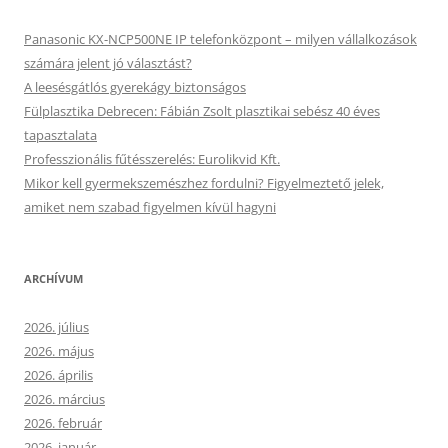
Panasonic KX-NCP500NE IP telefonközpont – milyen vállalkozások
számára jelent jó választást?
A leesésgátlós gyerekágy biztonságos
Fülplasztika Debrecen: Fábián Zsolt plasztikai sebész 40 éves
tapasztalata
Professzionális fűtésszerelés: Eurolikvid Kft.
Mikor kell gyermekszemészhez fordulni? Figyelmeztető jelek,
amiket nem szabad figyelmen kívül hagyni
ARCHÍVUM
2026. július
2026. május
2026. április
2026. március
2026. február
2026. január