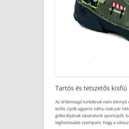
Tartós és tetszetős kisfiú
Az örökmozgó lurkóknak nem könnyű olya
kisfiú cipők ugyanis néha csak pár het
gólkirályának vásárolunk sportcipőt, 
legfontosabb szempont, hogy a választ