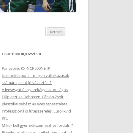
Keresés:
LEGUTÓBBI BEJEGYZÉSEK
Panasonic KX-NCP500NE IP
telefonközpont – milyen vállalkozások
számára jelent jó választást?
A leesésgátlós gyerekágy biztonságos
Fülplasztika Debrecen: Fábián Zsolt
plasztikai sebész 40 éves tapasztalata
Professzionális fűtésszerelés: Eurolikvid
Kft.
Mikor kell gyermekszemészhez fordulni?
Figyelmeztető jelek, amiket nem szabad