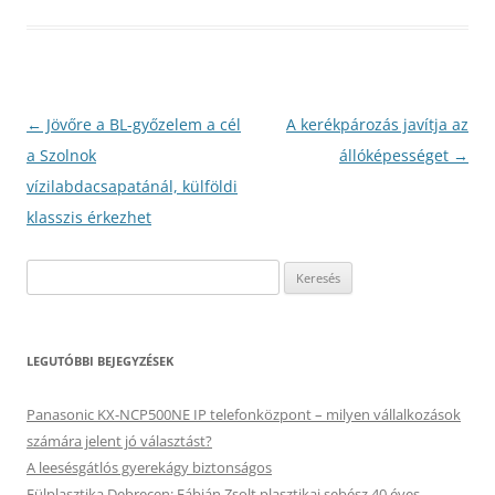
Bejegyzés
←
Jövőre a BL-győzelem a cél
A kerékpározás javítja az
navigáció
a Szolnok
állóképességet
→
vízilabdacsapatánál, külföldi
klasszis érkezhet
Keresés:
LEGUTÓBBI BEJEGYZÉSEK
Panasonic KX-NCP500NE IP telefonközpont – milyen vállalkozások
számára jelent jó választást?
A leesésgátlós gyerekágy biztonságos
Fülplasztika Debrecen: Fábián Zsolt plasztikai sebész 40 éves