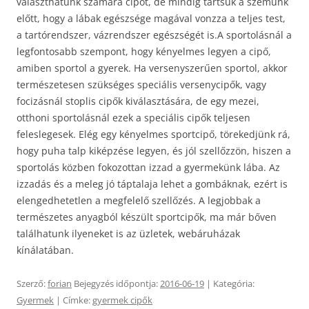
választhatunk számára cipőt, de mindig tartsuk a szemünk
előtt, hogy a lábak egészsége magával vonzza a teljes test,
a tartórendszer, vázrendszer egészségét is.
A sportolásnál a
legfontosabb szempont, hogy kényelmes legyen a cipő,
amiben sportol a gyerek. Ha versenyszerűen sportol, akkor
természetesen szükséges speciális versenycipők, vagy
focizásnál stoplis cipők kiválasztására, de egy mezei,
otthoni sportolásnál ezek a speciális cipők teljesen
feleslegesek. Elég egy kényelmes sportcipő, törekedjünk rá,
hogy puha talp kiképzése legyen, és jól szellőzzön, hiszen a
sportolás közben fokozottan izzad a gyermekünk lába. Az
izzadás és a meleg jó táptalaja lehet a gombáknak, ezért is
elengedhetetlen a megfelelő szellőzés. A legjobbak a
természetes anyagból készült sportcipők, ma már bőven
találhatunk ilyeneket is az üzletek, webáruházak
kínálatában.
Szerző:
forian
Bejegyzés időpontja:
2016-06-19
| Kategória:
Gyermek
| Címke:
gyermek cipők