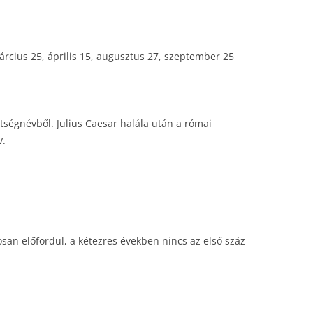
rcius 25, április 15, augusztus 27, szeptember 25
tségnévből. Julius Caesar halála után a római
v.
an előfordul, a kétezres években nincs az első száz