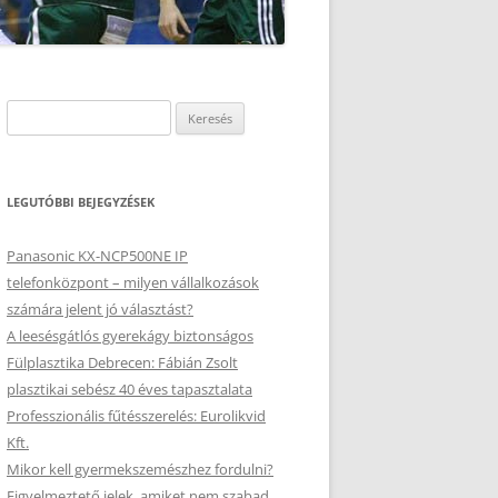
Keresés:
LEGUTÓBBI BEJEGYZÉSEK
Panasonic KX-NCP500NE IP
telefonközpont – milyen vállalkozások
számára jelent jó választást?
A leesésgátlós gyerekágy biztonságos
Fülplasztika Debrecen: Fábián Zsolt
plasztikai sebész 40 éves tapasztalata
Professzionális fűtésszerelés: Eurolikvid
Kft.
Mikor kell gyermekszemészhez fordulni?
Figyelmeztető jelek, amiket nem szabad