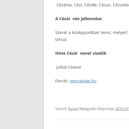
Cézárka, Cézi, Cézike, Cézus, Cézuska
A Cézár név jellemzése
Szeret a középpontban lenni, melyért 
társul.
Híres Cézár nevet viselők
Julius Ceasar
Forrás:
nevnaplap.hu
Szerző:
forian
Bejegyzés időpontja:
2016-07