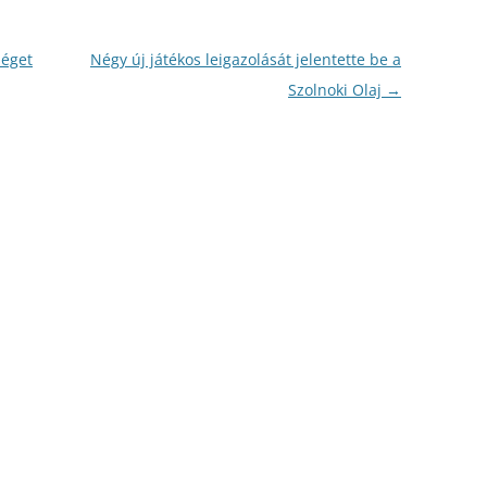
séget
Négy új játékos leigazolását jelentette be a
Szolnoki Olaj
→