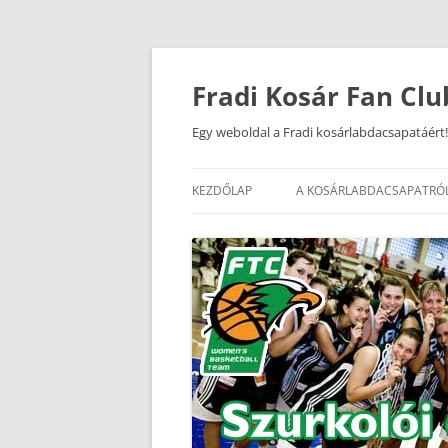
Kilépés
a
tartalomba
Fradi Kosár Fan Clu
Egy weboldal a Fradi kosárlabdacsapatáért!
KEZDŐLAP
A KOSÁRLABDACSAPATRÓ