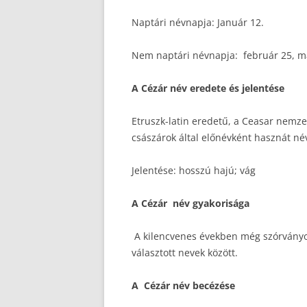
Naptári névnapja: Január 12.
Nem naptári névnapja: február 25, má
A Cézár név eredete és jelentése
Etruszk-latin eredetű, a Ceasar nemze
császárok által előnévként hasznát né
Jelentése: hosszú hajú; vág
A Cézár név gyakorisága
A kilencvenes években még szórványos
választott nevek között.
A Cézár név becézése