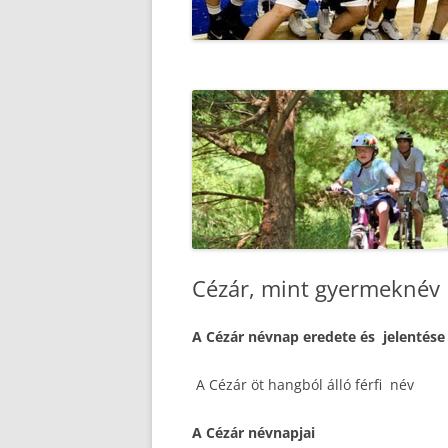
Cézár, mint gyermeknév
A Cézár névnap eredete és jelentése
A Cézár öt hangból álló férfi név
A Cézár névnapjai