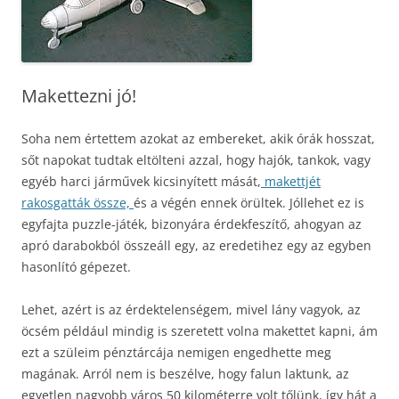
Makettezni jó!
Soha nem értettem azokat az embereket, akik órák hosszat,
sőt napokat tudtak eltölteni azzal, hogy hajók, tankok, vagy
egyéb harci járművek kicsinyített mását,
makettjét
rakosgatták össze,
és a végén ennek örültek. Jóllehet ez is
egyfajta puzzle-játék, bizonyára érdekfeszítő, ahogyan az
apró darabokból összeáll egy, az eredetihez egy az egyben
hasonlító gépezet.
Lehet, azért is az érdektelenségem, mivel lány vagyok, az
öcsém például mindig is szeretett volna makettet kapni, ám
ezt a szüleim pénztárcája nemigen engedhette meg
magának. Arról nem is beszélve, hogy falun laktunk, az
egyetlen nagyobb város 50 kilométerre volt tőlünk, így hát a