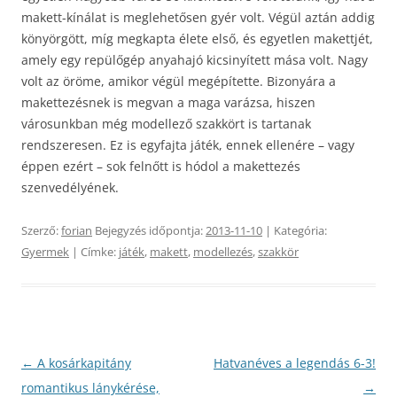
makett-kínálat is meglehetősen gyér volt. Végül aztán addig
könyörgött, míg megkapta élete első, és egyetlen makettjét,
amely egy repülőgép anyahajó kicsinyített mása volt. Nagy
volt az öröme, amikor végül megépítette. Bizonyára a
makettezésnek is megvan a maga varázsa, hiszen
városunkban még modellező szakkört is tartanak
rendszeresen. Ez is egyfajta játék, ennek ellenére – vagy
éppen ezért – sok felnőtt is hódol a makettezés
szenvedélyének.
Szerző:
forian
Bejegyzés időpontja:
2013-11-10
| Kategória:
Gyermek
| Címke:
játék
,
makett
,
modellezés
,
szakkör
Bejegyzés
←
A kosárkapitány
Hatvanéves a legendás 6-3!
navigáció
romantikus lánykérése,
→