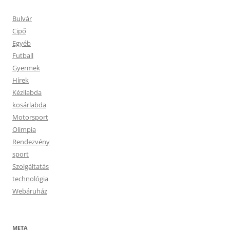
Bulvár
Cipő
Egyéb
Futball
Gyermek
Hírek
Kézilabda
kosárlabda
Motorsport
Olimpia
Rendezvény
sport
Szolgáltatás
technológia
Webáruház
META