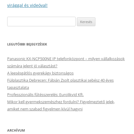
virággal és videóval!
Keresés:
LEGUTÓBBI BEJEGYZÉSEK
Panasonic KX-NCP500NE IP telefonközpont – milyen vállalkozások
számára jelent jó választást?
A leesésgátlós gyerekágy biztonságos
Fülplasztika Debrecen: Fábián Zsolt plasztikai sebész 40 éves
tapasztalata
Professzionális fűtésszerelés: Eurolikvid Kft.
Mikor kell gyermekszemészhez fordulni? Figyelmeztető jelek,
amiket nem szabad figyelmen kívül hagyni
ARCHÍVUM