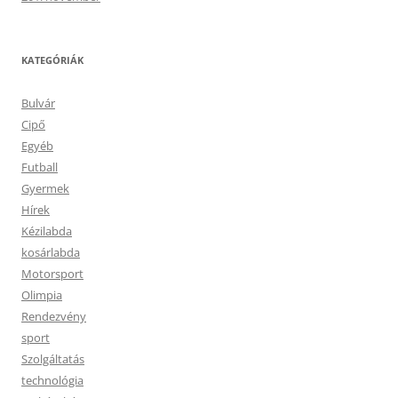
KATEGÓRIÁK
Bulvár
Cipő
Egyéb
Futball
Gyermek
Hírek
Kézilabda
kosárlabda
Motorsport
Olimpia
Rendezvény
sport
Szolgáltatás
technológia