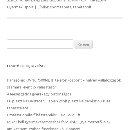
Gyermek
,
sport
| Címke:
sport tapéta
,
tapétabolt
Keresés:
LEGUTÓBBI BEJEGYZÉSEK
Panasonic KX-NCP500NE IP telefonközpont – milyen vállalkozások
számára jelent jó választást?
A leesésgátlós gyerekágy biztonságos
Fülplasztika Debrecen: Fábián Zsolt plasztikai sebész 40 éves
tapasztalata
Professzionális fűtésszerelés: Eurolikvid Kft.
Mikor kell gyermekszemészhez fordulni? Figyelmeztető jelek,
amiket nem szabad figyelmen kívül hagyni