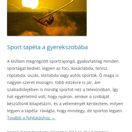
Sport tapéta a gyerekszobába
A kisfiam megrögzött sportrajongó, gyakorlatilag minden
sportágat kedvel, legyen az foci, kosárlabda, tenisz,
röplabda, úszás, vízilabda vagy autós sportok. Ő maga is
nagyon szeret mozogni, több edzésre is jár, ám
szabadidejében is mindig sportot néz a televízióban. Így
hát egyértelmű volt, hogy nyáron, amikor a szobáját
készültünk kitapétázni, és a véleményét kérdeztem, milyen
legyen a tapéta: rávágta, hogy mindegy, de sportos legyen.
Tovább a folytatáshoz
→
Szerző:
forian
Bejegyzés időpontja:
2014-11-20
| Kategória: