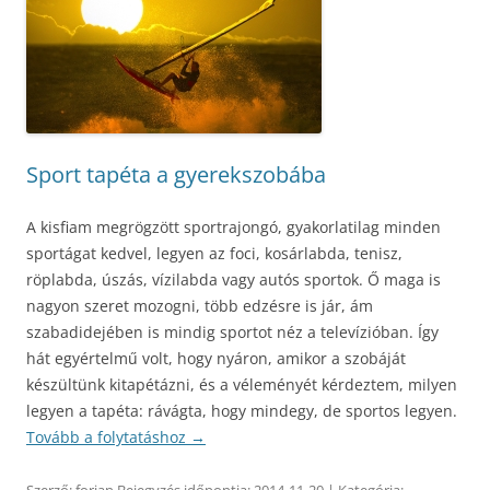
Sport tapéta a gyerekszobába
A kisfiam megrögzött sportrajongó, gyakorlatilag minden
sportágat kedvel, legyen az foci, kosárlabda, tenisz,
röplabda, úszás, vízilabda vagy autós sportok. Ő maga is
nagyon szeret mozogni, több edzésre is jár, ám
szabadidejében is mindig sportot néz a televízióban. Így
hát egyértelmű volt, hogy nyáron, amikor a szobáját
készültünk kitapétázni, és a véleményét kérdeztem, milyen
legyen a tapéta: rávágta, hogy mindegy, de sportos legyen.
Tovább a folytatáshoz
→
Szerző:
forian
Bejegyzés időpontja:
2014-11-20
| Kategória: