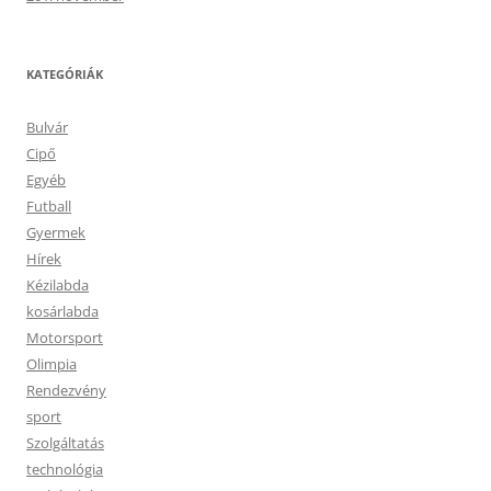
KATEGÓRIÁK
Bulvár
Cipő
Egyéb
Futball
Gyermek
Hírek
Kézilabda
kosárlabda
Motorsport
Olimpia
Rendezvény
sport
Szolgáltatás
technológia