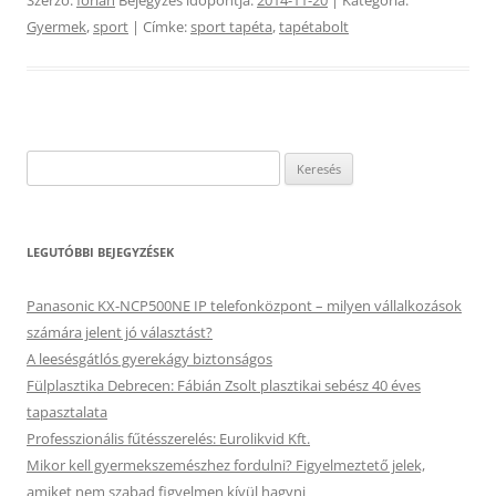
Gyermek
,
sport
| Címke:
sport tapéta
,
tapétabolt
Keresés:
LEGUTÓBBI BEJEGYZÉSEK
Panasonic KX-NCP500NE IP telefonközpont – milyen vállalkozások
számára jelent jó választást?
A leesésgátlós gyerekágy biztonságos
Fülplasztika Debrecen: Fábián Zsolt plasztikai sebész 40 éves
tapasztalata
Professzionális fűtésszerelés: Eurolikvid Kft.
Mikor kell gyermekszemészhez fordulni? Figyelmeztető jelek,
amiket nem szabad figyelmen kívül hagyni