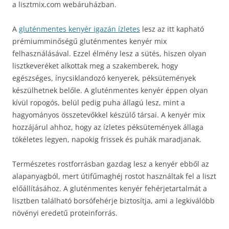
a lisztmix.com webáruházban.
A
gluténmentes kenyér igazán ízletes
lesz az itt kapható
prémiumminőségű gluténmentes kenyér mix
felhasználásával. Ezzel élmény lesz a sütés, hiszen olyan
lisztkeveréket alkottak meg a szakemberek, hogy
egészséges, ínycsiklandozó kenyerek, péksütemények
készülhetnek belőle.
A gluténmentes kenyér éppen olyan
kívül ropogós, belül pedig puha állagú lesz, mint a
hagyományos összetevőkkel készülő társai. A kenyér mix
hozzájárul ahhoz, hogy az ízletes péksütemények állaga
tökéletes legyen, napokig frissek és puhák maradjanak.
Természetes rostforrásban gazdag lesz a kenyér ebből az
alapanyagból, mert útifűmaghéj rostot használtak fel a liszt
előállításához. A gluténmentes kenyér fehérjetartalmát a
lisztben található borsófehérje biztosítja, ami a legkiválóbb
növényi eredetű proteinforrás.