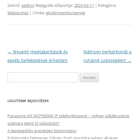
Szerző:
seditor
Bejegyzés időpontja:
2023-02-11
| Kategória:
Webáruház
| Címke:
gluténmentes kenyér
Bejegyzés
←
Nyugdíj megtakarítások és
Nátrium perkarbonát a
navigáció
egyéb befektetések érhetően
ruháink szépségéért
→
Keresés:
LEGUTÓBBI BEJEGYZÉSEK
Panasonic KX-NCP500NE IP telefonközpont – milyen vállalkozások
számára jelent jó választást?
A leesésgátlós gyerekágy biztonságos
Fülplasztika Debrecen: Fábián Zsolt plasztikai sebész 40 éves