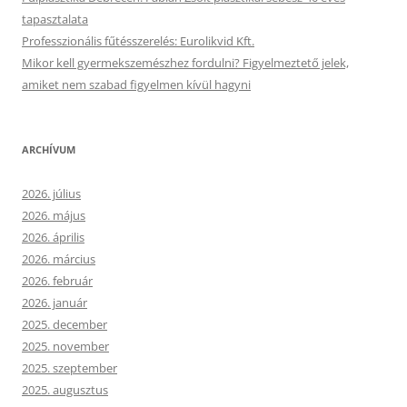
tapasztalata
Professzionális fűtésszerelés: Eurolikvid Kft.
Mikor kell gyermekszemészhez fordulni? Figyelmeztető jelek,
amiket nem szabad figyelmen kívül hagyni
ARCHÍVUM
2026. július
2026. május
2026. április
2026. március
2026. február
2026. január
2025. december
2025. november
2025. szeptember
2025. augusztus