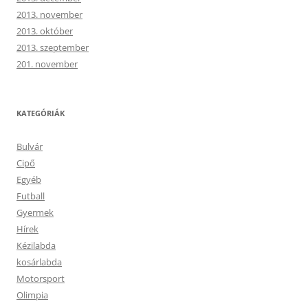
2013. november
2013. október
2013. szeptember
201. november
KATEGÓRIÁK
Bulvár
Cipő
Egyéb
Futball
Gyermek
Hírek
Kézilabda
kosárlabda
Motorsport
Olimpia