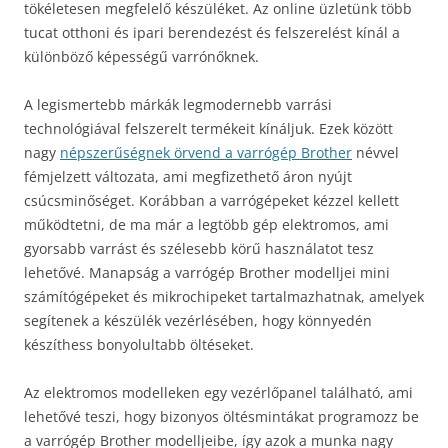
tökéletesen megfelelő készüléket. Az online üzletünk több
tucat otthoni és ipari berendezést és felszerelést kínál a
különböző képességű varrónőknek.
A legismertebb márkák legmodernebb varrási
technológiával felszerelt termékeit kínáljuk. Ezek között
nagy
népszerűségnek örvend a varrógép Brother
névvel
fémjelzett változata, ami megfizethető áron nyújt
csúcsminőséget.
Korábban a varrógépeket kézzel kellett
működtetni, de ma már a legtöbb gép elektromos, ami
gyorsabb varrást és szélesebb körű használatot tesz
lehetővé. Manapság a varrógép Brother modelljei mini
számítógépeket és mikrochipeket tartalmazhatnak, amelyek
segítenek a készülék vezérlésében, hogy könnyedén
készíthess bonyolultabb öltéseket.
Az elektromos modelleken egy vezérlőpanel található, ami
lehetővé teszi, hogy bizonyos öltésmintákat programozz be
a varrógép Brother modelljeibe, így azok a munka nagy