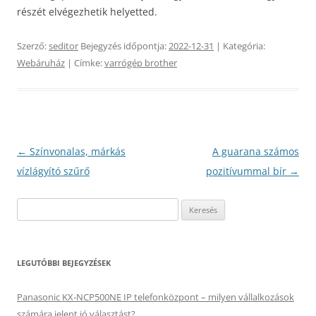
részét elvégezhetik helyetted.
Szerző:
seditor
Bejegyzés időpontja:
2022-12-31
| Kategória:
Webáruház
| Címke:
varrógép brother
Bejegyzés
←
Színvonalas, márkás
A guarana számos
navigáció
vízlágyító szűrő
pozitívummal bír
→
Keresés:
LEGUTÓBBI BEJEGYZÉSEK
Panasonic KX-NCP500NE IP telefonközpont – milyen vállalkozások
számára jelent jó választást?