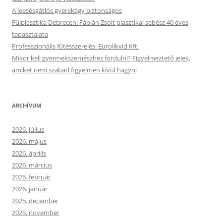
A leesésgátlós gyerekágy biztonságos
Fülplasztika Debrecen: Fábián Zsolt plasztikai sebész 40 éves
tapasztalata
Professzionális fűtésszerelés: Eurolikvid Kft.
Mikor kell gyermekszemészhez fordulni? Figyelmeztető jelek,
amiket nem szabad figyelmen kívül hagyni
ARCHÍVUM
2026. július
2026. május
2026. április
2026. március
2026. február
2026. január
2025. december
2025. november