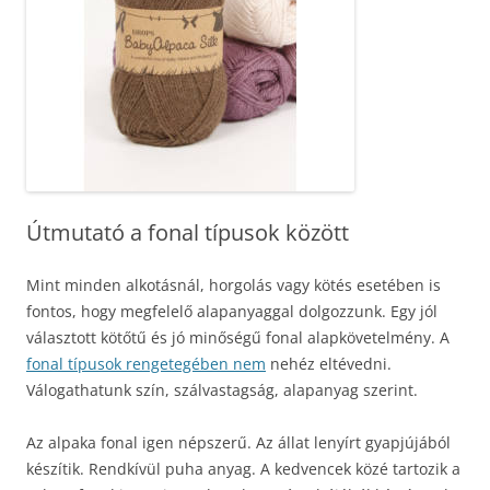
Útmutató a fonal típusok között
Mint minden alkotásnál, horgolás vagy kötés esetében is
fontos, hogy megfelelő alapanyaggal dolgozzunk. Egy jól
választott kötőtű és jó minőségű fonal alapkövetelmény. A
fonal típusok rengetegében nem
nehéz eltévedni.
Válogathatunk szín, szálvastagság, alapanyag szerint.
Az alpaka fonal igen népszerű. Az állat lenyírt gyapjújából
készítik. Rendkívül puha anyag. A kedvencek közé tartozik a