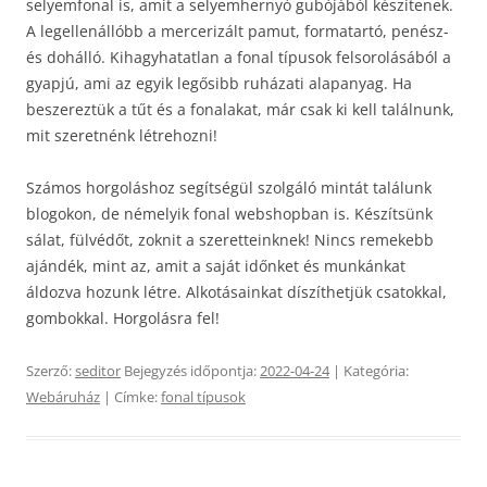
selyemfonal is, amit a selyemhernyó gubójából készítenek.
A legellenállóbb a mercerizált pamut, formatartó, penész-
és dohálló. Kihagyhatatlan a fonal típusok felsorolásából a
gyapjú, ami az egyik legősibb ruházati alapanyag. Ha
beszereztük a tűt és a fonalakat, már csak ki kell találnunk,
mit szeretnénk létrehozni!
Számos horgoláshoz segítségül szolgáló mintát találunk
blogokon, de némelyik fonal webshopban is. Készítsünk
sálat, fülvédőt, zoknit a szeretteinknek! Nincs remekebb
ajándék, mint az, amit a saját időnket és munkánkat
áldozva hozunk létre. Alkotásainkat díszíthetjük csatokkal,
gombokkal. Horgolásra fel!
Szerző:
seditor
Bejegyzés időpontja:
2022-04-24
| Kategória:
Webáruház
| Címke:
fonal típusok