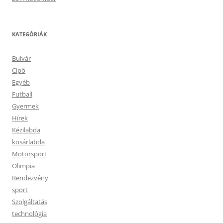
KATEGÓRIÁK
Bulvár
Cipő
Egyéb
Futball
Gyermek
Hírek
Kézilabda
kosárlabda
Motorsport
Olimpia
Rendezvény
sport
Szolgáltatás
technológia