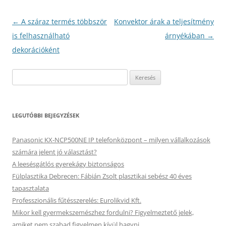
Bejegyzés
←
A száraz termés többször
Konvektor árak a teljesítmény
navigáció
is felhasználható
árnyékában
→
dekorációként
Keresés:
LEGUTÓBBI BEJEGYZÉSEK
Panasonic KX-NCP500NE IP telefonközpont – milyen vállalkozások
számára jelent jó választást?
A leesésgátlós gyerekágy biztonságos
Fülplasztika Debrecen: Fábián Zsolt plasztikai sebész 40 éves
tapasztalata
Professzionális fűtésszerelés: Eurolikvid Kft.
Mikor kell gyermekszemészhez fordulni? Figyelmeztető jelek,
amiket nem szabad figyelmen kívül hagyni