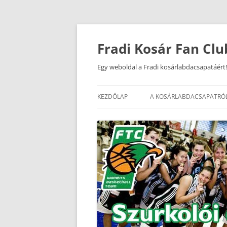
Kilépés
a
tartalomba
Fradi Kosár Fan Clu
Egy weboldal a Fradi kosárlabdacsapatáért!
KEZDŐLAP
A KOSÁRLABDACSAPATRÓ