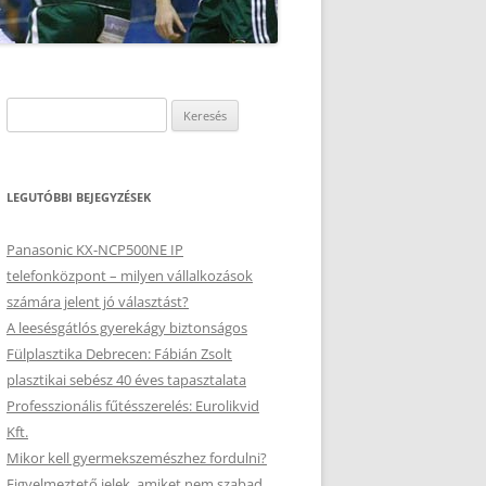
Keresés:
LEGUTÓBBI BEJEGYZÉSEK
Panasonic KX-NCP500NE IP
telefonközpont – milyen vállalkozások
számára jelent jó választást?
A leesésgátlós gyerekágy biztonságos
Fülplasztika Debrecen: Fábián Zsolt
plasztikai sebész 40 éves tapasztalata
Professzionális fűtésszerelés: Eurolikvid
Kft.
Mikor kell gyermekszemészhez fordulni?
Figyelmeztető jelek, amiket nem szabad