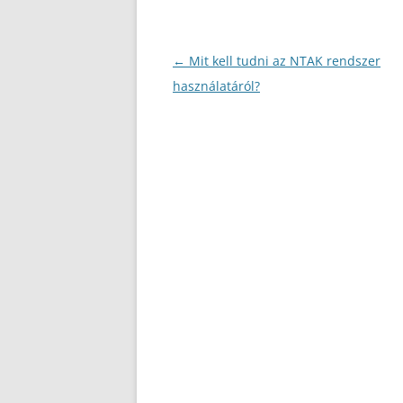
Bejegyzés
←
Mit kell tudni az NTAK rendszer
navigáció
használatáról?