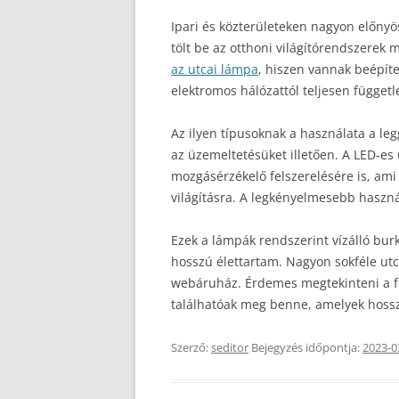
Ipari és közterületeken nagyon előnyö
tölt be az otthoni világítórendszerek
az utcai lámpa
, hiszen vannak beépíte
elektromos hálózattól teljesen függet
Az ilyen típusoknak a használata a le
az üzemeltetésüket illetően.
A LED-es 
mozgásérzékelő felszerelésére is, ami
világításra. A legkényelmesebb használ
Ezek a lámpák rendszerint vízálló burk
hosszú élettartam. Nagyon sokféle utc
webáruház. Érdemes megtekinteni a f
találhatóak meg benne, amelyek hoss
Szerző:
seditor
Bejegyzés időpontja:
2023-0