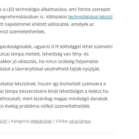
s a LED technológia alkalmazása, ami fontos szerepet
 megreformálásában is. Változatos
technológiával készül
tt napelemmel ellátott változatok, amelyek az
lenül üzemeltethetőek.
ggazdaságosabb, ugyanis 0 Ft költséggel lehet számolni
utcai lámpa mellett, lehetőség van fény- és
 akkor jó választás, ha nincs szükség folyamatos
atot a távirányítóval vezérelhető fajták nyújtják.
olattal készülnek, hiszen így biztosított számukra a
ai lámpa beszerzésére kínál lehetőséget a ledezz.hu
elhozatalt, mert kizárólag magas minőségű darabok
zú évekig probléma nélkül üzemeltethetőek.
3-01
| Kategória:
Webáruház
| Címke:
utcai lámpa