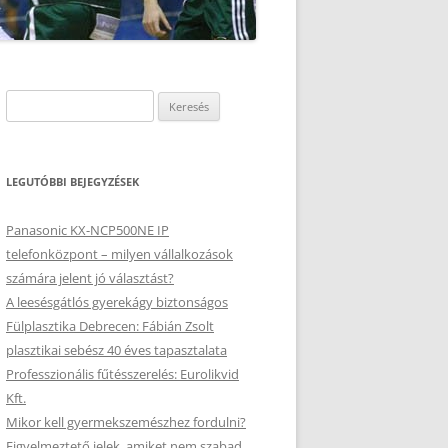
Keresés:
LEGUTÓBBI BEJEGYZÉSEK
Panasonic KX-NCP500NE IP
telefonközpont – milyen vállalkozások
számára jelent jó választást?
A leesésgátlós gyerekágy biztonságos
Fülplasztika Debrecen: Fábián Zsolt
plasztikai sebész 40 éves tapasztalata
Professzionális fűtésszerelés: Eurolikvid
Kft.
Mikor kell gyermekszemészhez fordulni?
Figyelmeztető jelek, amiket nem szabad