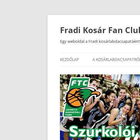
Kilépés
a
tartalomba
Fradi Kosár Fan Clu
Egy weboldal a Fradi kosárlabdacsapatáért!
KEZDŐLAP
A KOSÁRLABDACSAPATRÓ