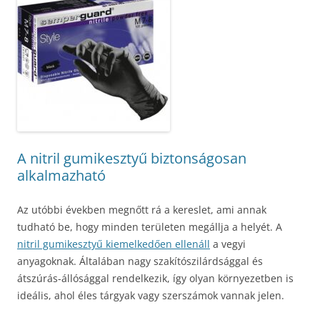
A nitril gumikesztyű biztonságosan
alkalmazható
Az utóbbi években megnőtt rá a kereslet, ami annak
tudható be, hogy minden területen megállja a helyét. A
nitril gumikesztyű kiemelkedően ellenáll
a vegyi
anyagoknak. Általában nagy szakítószilárdsággal és
átszúrás-állósággal rendelkezik, így olyan környezetben is
ideális, ahol éles tárgyak vagy szerszámok vannak jelen.