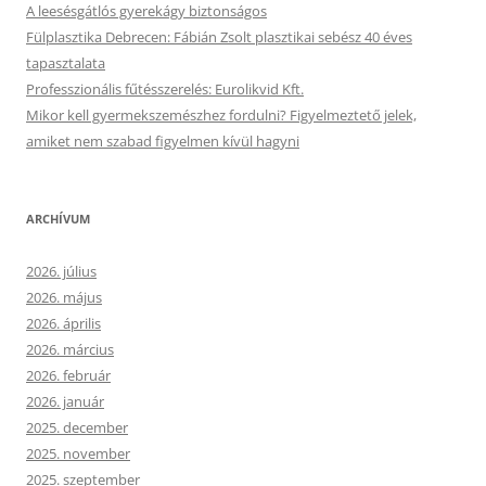
A leesésgátlós gyerekágy biztonságos
Fülplasztika Debrecen: Fábián Zsolt plasztikai sebész 40 éves
tapasztalata
Professzionális fűtésszerelés: Eurolikvid Kft.
Mikor kell gyermekszemészhez fordulni? Figyelmeztető jelek,
amiket nem szabad figyelmen kívül hagyni
ARCHÍVUM
2026. július
2026. május
2026. április
2026. március
2026. február
2026. január
2025. december
2025. november
2025. szeptember