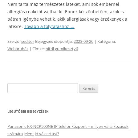
Nem tartalmaz természetes latexet, ami sok embernél
allergiás reakciót válthat ki. Ennek köszönhetően, azok is
bátran igénybe vehetik, akik allergiásak vagy érzékenyek a
latexre.
Tovább a folytatáshoz
→
Szerző:
seditor
Bejegyzés időpontja:
2023-09-26
| Kategória:
Webáruház
| Címke:
nitril gumikesztyű
Keresés:
LEGUTÓBBI BEJEGYZÉSEK
Panasonic KX-NCP500NE IP telefonközpont – milyen vállalkozások
számára jelent jó választást?