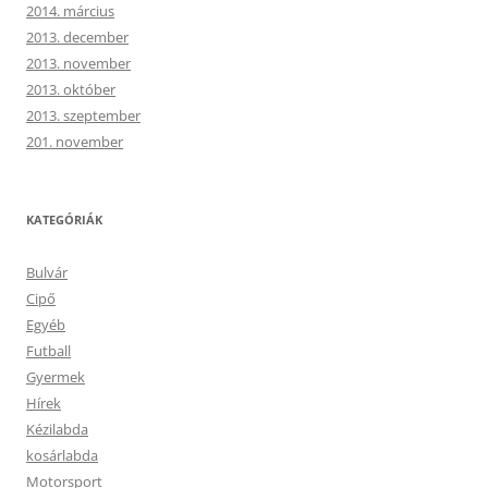
2014. március
2013. december
2013. november
2013. október
2013. szeptember
201. november
KATEGÓRIÁK
Bulvár
Cipő
Egyéb
Futball
Gyermek
Hírek
Kézilabda
kosárlabda
Motorsport