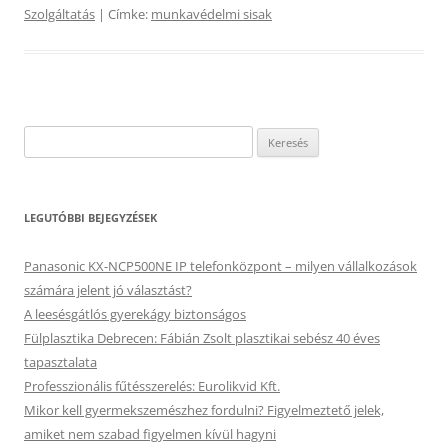
Szolgáltatás
| Címke:
munkavédelmi sisak
Keresés:
LEGUTÓBBI BEJEGYZÉSEK
Panasonic KX-NCP500NE IP telefonközpont – milyen vállalkozások
számára jelent jó választást?
A leesésgátlós gyerekágy biztonságos
Fülplasztika Debrecen: Fábián Zsolt plasztikai sebész 40 éves
tapasztalata
Professzionális fűtésszerelés: Eurolikvid Kft.
Mikor kell gyermekszemészhez fordulni? Figyelmeztető jelek,
amiket nem szabad figyelmen kívül hagyni