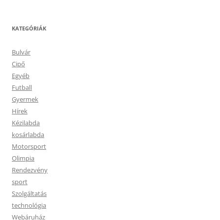
KATEGÓRIÁK
Bulvár
Cipő
Egyéb
Futball
Gyermek
Hírek
Kézilabda
kosárlabda
Motorsport
Olimpia
Rendezvény
sport
Szolgáltatás
technológia
Webáruház