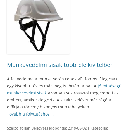
Munkavédelmi sisak többféle kivitelben
A fej védelme a munka során rendkívül fontos. Elég csak
egy kisebb utés és már meg is történt a baj. A
jó minőségű
munkavédelmi sisak
azonban sok rossztól megvédheti az
embert, amikor dolgozik. A sisak viselését már régóta
előírja a törvény bizonyos munkahelyeken.
Tovább a folytatáshoz
→
Szerző:
forian
Bejegyzés időpontja:
2019-08-02
| Kategória: