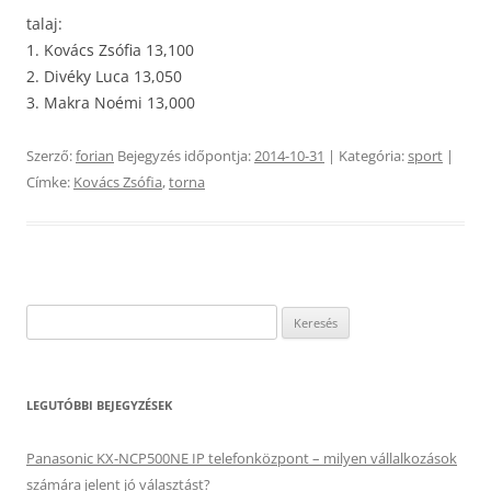
talaj:
1. Kovács Zsófia 13,100
2. Divéky Luca 13,050
3. Makra Noémi 13,000
Szerző:
forian
Bejegyzés időpontja:
2014-10-31
| Kategória:
sport
|
Címke:
Kovács Zsófia
,
torna
Keresés:
LEGUTÓBBI BEJEGYZÉSEK
Panasonic KX-NCP500NE IP telefonközpont – milyen vállalkozások
számára jelent jó választást?