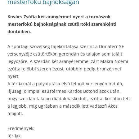
mesterfokú bajnokságán
Kovács Zsófia két aranyérmet nyert a tornászok
mesterfokú bajnokságának csütörtöki szerenkénti
döntőiben.
A sportági szövetség tájékoztatása szerint a Dunaferr SE
versenyzője csütörtökön gerendán és talajon sem talált
legyőzőre. A szerdán két aranyéremmel zárt Makra Noémi
ezúttal előbbi szeren ezüst, utóbbin pedig bronzérmet
nyert.
A férfiaknál a pályafutása első felnőtt versenyén induló,
ifjúsági olimpiai ezüstérmes Kardos Botond azok után,
hogy szerdán talajon diadalmaskodott, ezúttal korláton lett
a legjobb, míg ugrásban a második lett Vadászfi Ákos
mögött.
Eredmények:
férfiak: