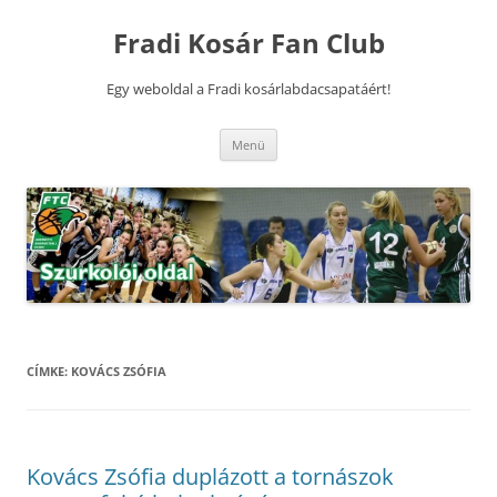
Kilépés
a
Fradi Kosár Fan Club
tartalomba
Egy weboldal a Fradi kosárlabdacsapatáért!
Menü
CÍMKE:
KOVÁCS ZSÓFIA
Kovács Zsófia duplázott a tornászok