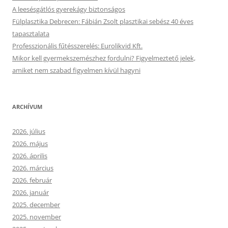
A leesésgátlós gyerekágy biztonságos
Fülplasztika Debrecen: Fábián Zsolt plasztikai sebész 40 éves
tapasztalata
Professzionális fűtésszerelés: Eurolikvid Kft.
Mikor kell gyermekszemészhez fordulni? Figyelmeztető jelek,
amiket nem szabad figyelmen kívül hagyni
ARCHÍVUM
2026. július
2026. május
2026. április
2026. március
2026. február
2026. január
2025. december
2025. november